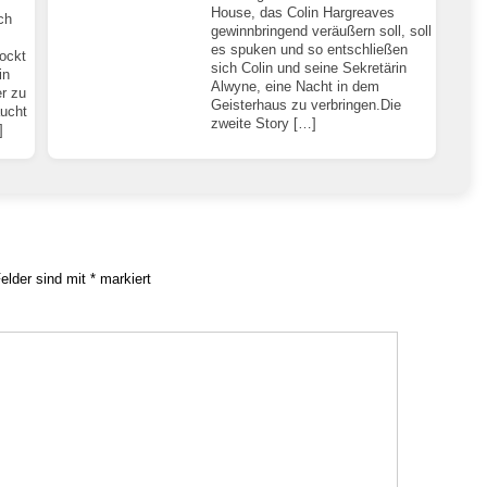
House, das Colin Hargreaves
ch
gewinnbringend veräußern soll, soll
es spuken und so entschließen
ockt
sich Colin und seine Sekretärin
in
Alwyne, eine Nacht in dem
r zu
Geisterhaus zu verbringen.Die
ucht
zweite Story […]
]
Felder sind mit
*
markiert