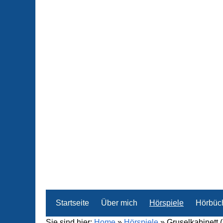
Startseite
Über mich
Hörspiele
Hörbüc
Sie sind hier:
Home
»
Hörspiele
»
Gruselkabinett 