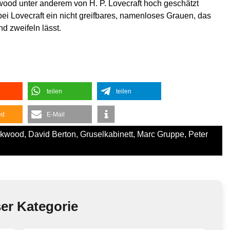
ckwood unter anderem von H. P. Lovecraft hoch geschätzt
ei Lovecraft ein nicht greifbares, namenloses Grauen, das
d zweifeln lässt.
teilen
teilen
ed
E-Mail
ckwood
,
David Berton
,
Gruselkabinett
,
Marc Gruppe
,
Peter
ser Kategorie