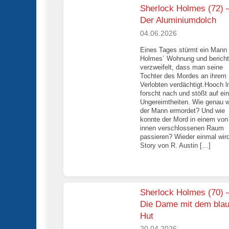
Sherlock Holmes (72) 
Der Aluminiumdolch
04.06.2026
Eines Tages stürmt ein Mann 
Holmes´ Wohnung und bericht
verzweifelt, dass man seine
Tochter des Mordes an ihrem
Verlobten verdächtigt.Hooch 
forscht nach und stößt auf ein
Ungereimtheiten. Wie genau 
der Mann ermordet? Und wie
konnte der Mord in einem von
innen verschlossenen Raum
passieren? Wieder einmal wird
Story von R. Austin […]
Sherlock Holmes (70) 
Die Dame mit dem bla
Hut
20.04.2026