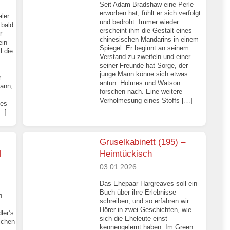
Seit Adam Bradshaw eine Perle
erworben hat, fühlt er sich verfolgt
ler
und bedroht. Immer wieder
 bald
erscheint ihm die Gestalt eines
r
chinesischen Mandarins in einem
ein
Spiegel. Er beginnt an seinem
l die
Verstand zu zweifeln und einer
seiner Freunde hat Sorge, der
junge Mann könne sich etwas
r
antun. Holmes und Watson
kann,
forschen nach. Eine weitere
Verholmesung eines Stoffs […]
des
[…]
Gruselkabinett (195) –
l
Heimtückisch
03.01.2026
Das Ehepaar Hargreaves soll ein
Buch über ihre Erlebnisse
n
schreiben, und so erfahren wir
Hörer in zwei Geschichten, wie
ler’s
sich die Eheleute einst
ichen
kennengelernt haben. Im Green