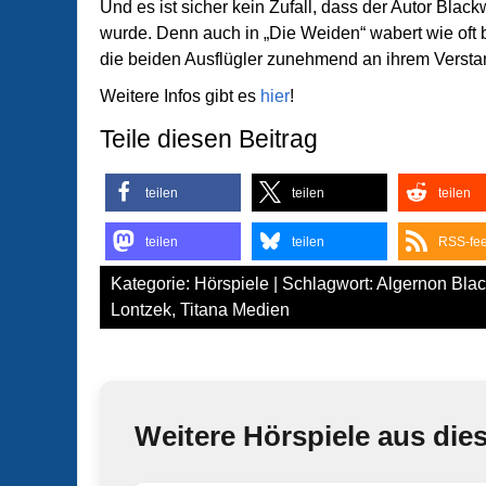
Und es ist sicher kein Zufall, dass der Autor Bla
wurde. Denn auch in „Die Weiden“ wabert wie oft b
die beiden Ausflügler zunehmend an ihrem Verstan
Weitere Infos gibt es
hier
!
Teile diesen Beitrag
teilen
teilen
teilen
teilen
teilen
RSS-fe
Kategorie:
Hörspiele
| Schlagwort:
Algernon Bla
Lontzek
,
Titana Medien
Weitere Hörspiele aus die