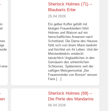
–
Sherlock Holmes (71) –
Blaubarts Erbe
25.04.2026
in
Ein gelber Koffer gefüllt mit
et
blutigen Frauenkleidern führt
Holmes und Watson auf ein
herrschaftliches Anwesen nach
lmes
Schottland. Die Dame des Hauses
ige
fühlt sich von ihrem Mann bedroht
wurde
und fürchtet um ihr Leben. Und der
Meisterdetektiv entdeckt
tatsächlich Unglaubliches in den
Gemäuern des unheimlichen
 eine
Schlosses. Spätestens seit der
saftigen Metzgermoritat „Der
Frauenmörder von Boston“ wissen
Fans […]
–
Sherlock Holmes (69) –
uen
Die Perle des Mandarins
06.04.2026