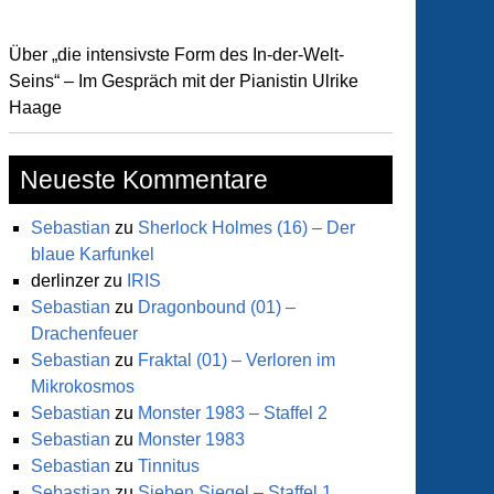
Über „die intensivste Form des In-der-Welt-
Seins“ – Im Gespräch mit der Pianistin Ulrike
Haage
Neueste Kommentare
Sebastian
zu
Sherlock Holmes (16) – Der
blaue Karfunkel
derlinzer
zu
IRIS
Sebastian
zu
Dragonbound (01) –
Drachenfeuer
Sebastian
zu
Fraktal (01) – Verloren im
Mikrokosmos
Sebastian
zu
Monster 1983 – Staffel 2
Sebastian
zu
Monster 1983
Sebastian
zu
Tinnitus
Sebastian
zu
Sieben Siegel – Staffel 1