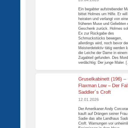
Ein begabter aufstrebender Ma
bittet Holmes um Hilfe. Er will
heiraten und verlangt von eine
früheren Muse und Geliebten 
Geschenk zurück. Holmes sol
Ex zur Rückgabe des
Schmuckstücks bewegen,
allerdings wird, noch bevor de
Meisterdetektiv tätig werden 
die Leiche der Dame in einem
Zugabteil gefunden. Des Mor
verdächtig: Der junge Maler. 
Gruselkabinett (196) –
Flaxman Low – Der Fal
Saddler´s Croft
12.01.2026
Der Amerikaner Andy Corcora
kauft auf Drängen seiner Frau
Sadie das alte Landhaus Sadd
Croft. Warnungen vor unheiml