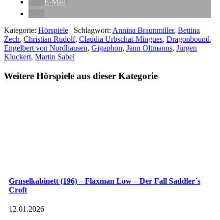
E-Mail
Kategorie:
Hörspiele
| Schlagwort:
Annina Braunmiller
,
Bettina
Zech
,
Christian Rudolf
,
Claudia Urbschat-Mingues
,
Dragonbound
,
Engelbert von Nordhausen
,
Gigaphon
,
Jann Oltmanns
,
Jürgen
Kluckert
,
Martin Sabel
Weitere Hörspiele aus dieser Kategorie
Gruselkabinett (196) – Flaxman Low – Der Fall Saddler´s
Croft
12.01.2026