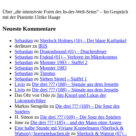
Über „die intensivste Form des In-der-Welt-Seins“ – Im Gespräch
mit der Pianistin Ulrike Haage
Neueste Kommentare
Sebastian
zu
Sherlock Holmes (16) – Der blaue Karfunkel
derlinzer
zu
IRIS
Sebastian
zu
Dragonbound (01) – Drachenfeuer
Sebastian
zu
Fraktal (01) – Verloren im Mikrokosmos
Sebastian
zu
Monster 1983 – Staffel 2
Sebastian
zu
Monster 1983
Sebastian
zu
Tinnitus
Sebastian
zu
Sieben Siegel – Staffel 1
Livio
zu
Die drei ??? (188) – Signale aus dem Jenseits
Livio
zu
Die drei ??? (188) – Signale aus dem Jenseits
Das Ohr von Oslo
zu
Jim Knopf und Lukas der
Lokomotivfüher
Markus Stengelin
zu
Die drei ??? (169) – Die Spur des
Spielers
H. Simon
zu
Die drei ??? (169) – Die Spur des Spielers
June
zu
Die drei ??? (185) – und der Mann ohne Augen
Eine halbe Stunde mit Viviane Koppelmann (Sherlock &
Watson) | hoerspielsachen.de
zu
Sherlock & Watson (07) –