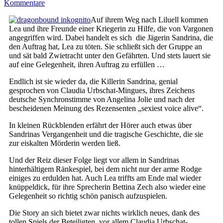
Kommentare
Auf ihrem Weg nach Liluell kommen
Lea und ihre Freunde einer Kriegerin zu Hilfe, die von Vargonen
angegriffen wird. Dabei handelt es sich die Jägerin Sandrina, die
den Auftrag hat, Lea zu töten. Sie schließt sich der Gruppe an
und sät bald Zwietracht unter den Gefährten. Und stets lauert sie
auf eine Gelegenheit, ihren Auftrag zu erfüllen …
Endlich ist sie wieder da, die Killerin Sandrina, genial
gesprochen von Claudia Urbschat-Mingues, ihres Zeichens
deutsche Synchronstimme von Angelina Jolie und nach der
bescheidenen Meinung des Rezensenten „sexiest voice alive“.
In kleinen Rückblenden erfährt der Hörer auch etwas über
Sandrinas Vergangenheit und die tragische Geschichte, die sie
zur eiskalten Mörderin werden ließ.
Und der Reiz dieser Folge liegt vor allem in Sandrinas
hinterhältigem Ränkespiel, bei dem nicht nur der arme Rodge
einiges zu erdulden hat. Auch Lea triffts am Ende mal wieder
knüppeldick, für ihre Sprecherin Bettina Zech also wieder eine
Gelegenheit so richtig schön panisch aufzuspielen.
Die Story an sich bietet zwar nichts wirklich neues, dank des
tollen Spiels der Beteiligten, vor allem Claudia Urbschat-