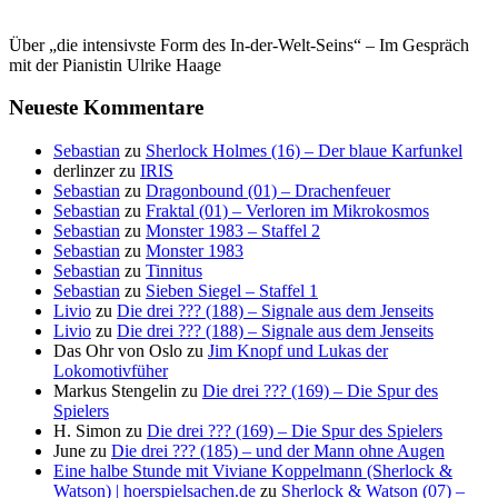
Über „die intensivste Form des In-der-Welt-Seins“ – Im Gespräch
mit der Pianistin Ulrike Haage
Neueste Kommentare
Sebastian
zu
Sherlock Holmes (16) – Der blaue Karfunkel
derlinzer
zu
IRIS
Sebastian
zu
Dragonbound (01) – Drachenfeuer
Sebastian
zu
Fraktal (01) – Verloren im Mikrokosmos
Sebastian
zu
Monster 1983 – Staffel 2
Sebastian
zu
Monster 1983
Sebastian
zu
Tinnitus
Sebastian
zu
Sieben Siegel – Staffel 1
Livio
zu
Die drei ??? (188) – Signale aus dem Jenseits
Livio
zu
Die drei ??? (188) – Signale aus dem Jenseits
Das Ohr von Oslo
zu
Jim Knopf und Lukas der
Lokomotivfüher
Markus Stengelin
zu
Die drei ??? (169) – Die Spur des
Spielers
H. Simon
zu
Die drei ??? (169) – Die Spur des Spielers
June
zu
Die drei ??? (185) – und der Mann ohne Augen
Eine halbe Stunde mit Viviane Koppelmann (Sherlock &
Watson) | hoerspielsachen.de
zu
Sherlock & Watson (07) –