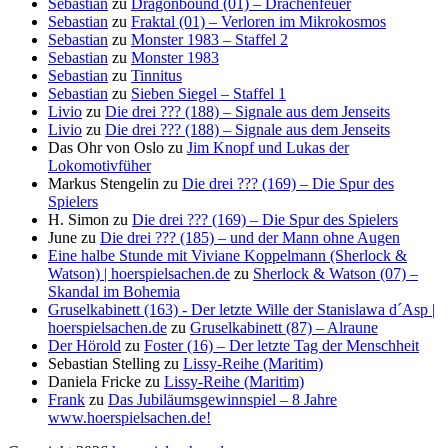
Sebastian
zu
Dragonbound (01) – Drachenfeuer
Sebastian
zu
Fraktal (01) – Verloren im Mikrokosmos
Sebastian
zu
Monster 1983 – Staffel 2
Sebastian
zu
Monster 1983
Sebastian
zu
Tinnitus
Sebastian
zu
Sieben Siegel – Staffel 1
Livio
zu
Die drei ??? (188) – Signale aus dem Jenseits
Livio
zu
Die drei ??? (188) – Signale aus dem Jenseits
Das Ohr von Oslo
zu
Jim Knopf und Lukas der
Lokomotivfüher
Markus Stengelin
zu
Die drei ??? (169) – Die Spur des
Spielers
H. Simon
zu
Die drei ??? (169) – Die Spur des Spielers
June
zu
Die drei ??? (185) – und der Mann ohne Augen
Eine halbe Stunde mit Viviane Koppelmann (Sherlock &
Watson) | hoerspielsachen.de
zu
Sherlock & Watson (07) –
Skandal im Bohemia
Gruselkabinett (163) - Der letzte Wille der Stanislawa d´Asp |
hoerspielsachen.de
zu
Gruselkabinett (87) – Alraune
Der Hörold
zu
Foster (16) – Der letzte Tag der Menschheit
Sebastian Stelling
zu
Lissy-Reihe (Maritim)
Daniela Fricke
zu
Lissy-Reihe (Maritim)
Frank
zu
Das Jubiläumsgewinnspiel – 8 Jahre
www.hoerspielsachen.de!