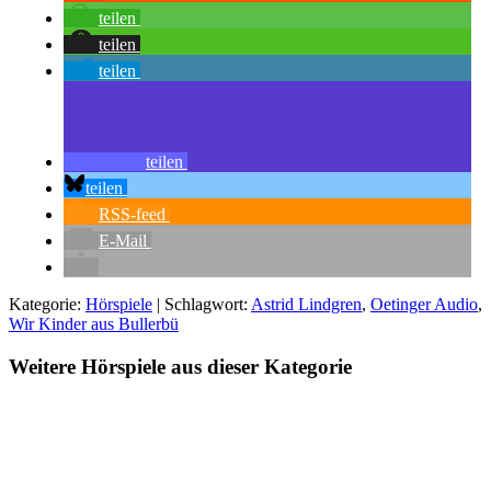
teilen
teilen
teilen
teilen
teilen
RSS-feed
E-Mail
Kategorie:
Hörspiele
| Schlagwort:
Astrid Lindgren
,
Oetinger Audio
,
Wir Kinder aus Bullerbü
Weitere Hörspiele aus dieser Kategorie