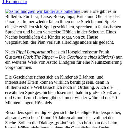
1 Kommentar
Drei Höfe gibt es in
Bullerbü. Für Lisa, Lasse, Bosse, Inga, Britta und Ole ist es das
Paradies. Immer wieder fallen ihnen neue Streiche und Spiele
ein, sie erzählen sich Spukgeschichten, sprechen in fantastischen
Sprachen und bauen versteckte Höhlen in der Scheune. Eines
Nachts beschließen die Kinder sogar, von zu Hause
wegzulaufen, der Plan verläuft allerdings anders als gedacht.
Nach
Pippi Langstrumpf
hat sich Hörspielregisseur Frank
Gustavus (
Jack The Ripper – Die Geschichte eines Mörders
) nun
ein weiteres Werk von Astrid Lindgren für eine Neuinszenierung
vorgenommen.
Die Geschichte richtet sich an Kinder ab 3 Jahren, und
interessierte Eltern können wirklich beruhigt sein, denn in
Bullerbü ist die Welt tatsächlich noch in Ordnung. Auch die
erwähnten Spukgeschichten lösen sich bald in großen Spaß auf,
und Grund zum Lachen gibt es immer wieder während des 50
Minuten langen Hörspiels.
Besonders spielfreudig zeigen sich die beteiligte Kindersprecher,
allesamt zwischen 10 und 15 Jahren alt und stets voll bei der
Sache. Sollten die Dialoge „ge-ixt“ sein, so hört man das beim
besten Willen nicht heraus, denn die Gespräche der Sechs