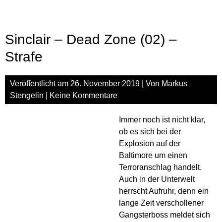
(03)
–
Zorn
Sinclair – Dead Zone (02) –
(Audio-
Rezension)
Strafe
Veröffentlicht am
26. November 2019
| Von
Markus
Stengelin
|
Keine Kommentare
Immer noch ist nicht klar,
ob es sich bei der
Explosion auf der
Baltimore um einen
Terroranschlag handelt.
Auch in der Unterwelt
herrscht Aufruhr, denn ein
lange Zeit verschollener
Gangsterboss meldet sich