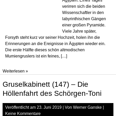
Ägypten. Eines Tages
verirren sich die beiden
Wissenschaftler in den
labyrinthischen Gängen
einer großen Pyramide.
Viele Jahre später,
Forsyth steht kurz vor seiner Hochzeit, holen ihn die
Erinnerungen an die Ereignisse in Ägypten wieder ein.
Die erste Hälfte dieses schön altmodischen
Mumiengruslers ist ein feines, […]
Gruselkabinett
Weiterlesen »
(148)
Gruselkabinett (147) – Die
–
Im
Höllenfahrt des Schörgen-Toni
Labyrinth
der
Veröffentlicht am
23. Juni 2019
| Von
Werner Ganske
|
großen
Keine Kommentare
Pyramide