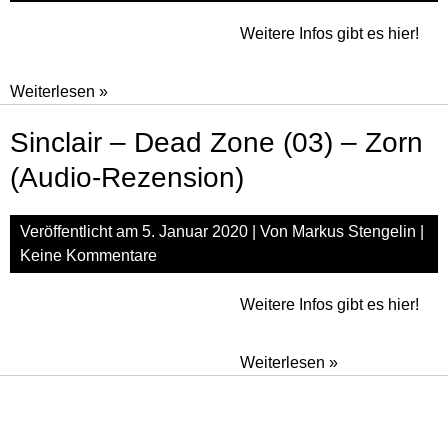
Weitere Infos gibt es hier!
Sinclair
Weiterlesen »
–
Sinclair – Dead Zone (03) – Zorn
Dead
Zone
(Audio-Rezension)
(04)
–
Veröffentlicht am
5. Januar 2020
| Von
Markus Stengelin
|
Leviathan
Keine Kommentare
(Audio-
Rezension)
Weitere Infos gibt es hier!
Sinclair
Weiterlesen »
–
Dead
Zone