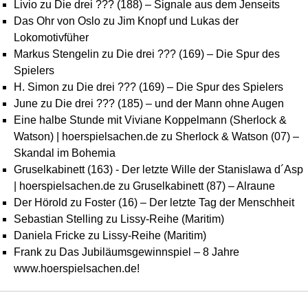
Livio
zu
Die drei ??? (188) – Signale aus dem Jenseits
Das Ohr von Oslo
zu
Jim Knopf und Lukas der
Lokomotivfüher
Markus Stengelin
zu
Die drei ??? (169) – Die Spur des
Spielers
H. Simon
zu
Die drei ??? (169) – Die Spur des Spielers
June
zu
Die drei ??? (185) – und der Mann ohne Augen
Eine halbe Stunde mit Viviane Koppelmann (Sherlock &
Watson) | hoerspielsachen.de
zu
Sherlock & Watson (07) –
Skandal im Bohemia
Gruselkabinett (163) - Der letzte Wille der Stanislawa d´Asp
| hoerspielsachen.de
zu
Gruselkabinett (87) – Alraune
Der Hörold
zu
Foster (16) – Der letzte Tag der Menschheit
Sebastian Stelling
zu
Lissy-Reihe (Maritim)
Daniela Fricke
zu
Lissy-Reihe (Maritim)
Frank
zu
Das Jubiläumsgewinnspiel – 8 Jahre
www.hoerspielsachen.de!