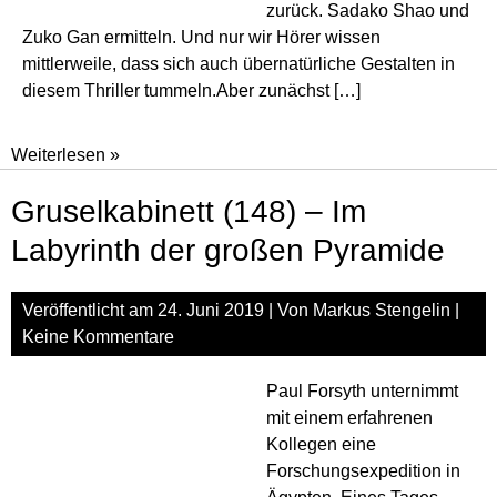
zurück. Sadako Shao und
Zuko Gan ermitteln. Und nur wir Hörer wissen
mittlerweile, dass sich auch übernatürliche Gestalten in
diesem Thriller tummeln.Aber zunächst […]
Sinclair
Weiterlesen »
–
Gruselkabinett (148) – Im
Dead
Zone
Labyrinth der großen Pyramide
(02)
–
Veröffentlicht am
24. Juni 2019
| Von
Markus Stengelin
|
Strafe
Keine Kommentare
Paul Forsyth unternimmt
mit einem erfahrenen
Kollegen eine
Forschungsexpedition in