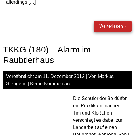
allerdings […]
TKK
Weiterlesen »
(181
–
Der
TKKG (180) – Alarm im
vert
Koff
Raubtierhaus
Veröffentlicht am
11. Dezember 2012
| Von
Markus
Stengelin
|
Keine Kommentare
Die Schüler der 9b dürfen
ein Praktikum machen.
Tim und Klößchen
verschlägt es dabei zur
Landarbeit auf einen
Bauernhof, während Gaby