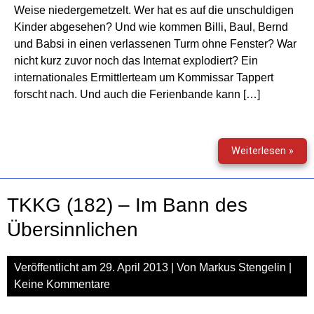
Weise niedergemetzelt. Wer hat es auf die unschuldigen
Kinder abgesehen? Und wie kommen Billi, Baul, Bernd
und Babsi in einen verlassenen Turm ohne Fenster? War
nicht kurz zuvor noch das Internat explodiert? Ein
internationales Ermittlerteam um Kommissar Tappert
forscht nach. Und auch die Ferienbande kann […]
Die
Weiterlesen »
Feri
und
der
TKKG (182) – Im Bann des
kras
üble
Übersinnlichen
Räc
–
Veröffentlicht am
29. April 2013
| Von
Markus Stengelin
|
Teil
1:
Keine Kommentare
Rück