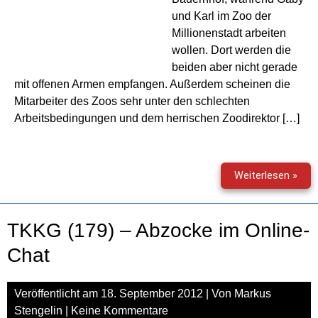
und Karl im Zoo der
Millionenstadt arbeiten
wollen. Dort werden die
beiden aber nicht gerade
mit offenen Armen empfangen. Außerdem scheinen die
Mitarbeiter des Zoos sehr unter den schlechten
Arbeitsbedingungen und dem herrischen Zoodirektor […]
TKK
Weiterlesen »
(180
–
Ala
TKKG (179) – Abzocke im Online-
im
Raub
Chat
Veröffentlicht am
18. September 2012
| Von
Markus
Stengelin
|
Keine Kommentare