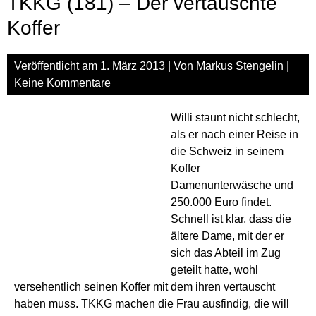
TKKG (181) – Der vertauschte
Ban
des
Koffer
Über
Veröffentlicht am
1. März 2013
| Von
Markus Stengelin
|
Keine Kommentare
Willi staunt nicht schlecht,
als er nach einer Reise in
die Schweiz in seinem
Koffer
Damenunterwäsche und
250.000 Euro findet.
Schnell ist klar, dass die
ältere Dame, mit der er
sich das Abteil im Zug
geteilt hatte, wohl
versehentlich seinen Koffer mit dem ihren vertauscht
haben muss. TKKG machen die Frau ausfindig, die will