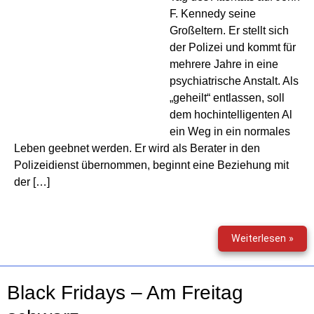
F. Kennedy seine
Großeltern. Er stellt sich
der Polizei und kommt für
mehrere Jahre in eine
psychiatrische Anstalt. Als
„geheilt“ entlassen, soll
dem hochintelligenten Al
ein Weg in ein normales
Leben geebnet werden. Er wird als Berater in den
Polizeidienst übernommen, beginnt eine Beziehung mit
der […]
In
Weiterlesen »
der
Hau
des
Black Fridays – Am Freitag
Teuf