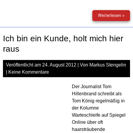
Blac
Weiterlesen »
Frid
–
Am
Ich bin ein Kunde, holt mich hier
Frei
sch
raus
Veröffentlicht am
24. August 2012
| Von
Markus Stengelin
|
Keine Kommentare
Der Journalist Tom
Hillenbrand schreibt als
Tom König regelmäßig in
der Kolumne
Warteschleife auf Spiegel
Online über oft
haarsträubende