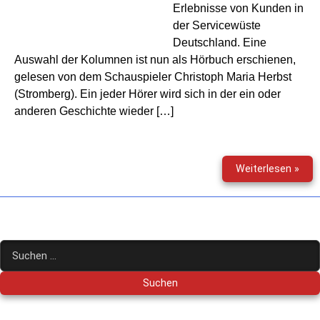
Erlebnisse von Kunden in
der Servicewüste
Deutschland. Eine
Auswahl der Kolumnen ist nun als Hörbuch erschienen,
gelesen von dem Schauspieler Christoph Maria Herbst
(Stromberg). Ein jeder Hörer wird sich in der ein oder
anderen Geschichte wieder […]
Ich
Weiterlesen »
bin
ein
Kund
holt
mic
Suchen
hier
nach:
raus