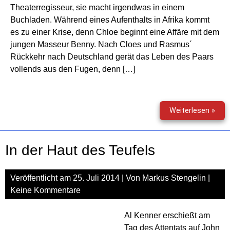
Theaterregisseur, sie macht irgendwas in einem
Buchladen. Während eines Aufenthalts in Afrika kommt
es zu einer Krise, denn Chloe beginnt eine Affäre mit dem
jungen Masseur Benny. Nach Cloes und Rasmus´
Rückkehr nach Deutschland gerät das Leben des Paars
vollends aus den Fugen, denn […]
Der
Weiterlesen »
Tag,
als
mei
In der Haut des Teufels
Frau
eine
Man
Veröffentlicht am
25. Juli 2014
| Von
Markus Stengelin
|
fand
Keine Kommentare
Al Kenner erschießt am
Tag des Attentats auf John