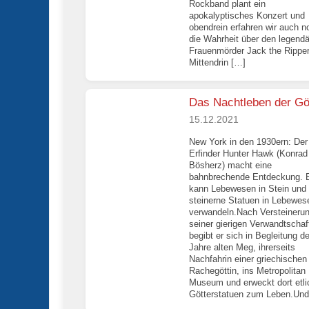
Rockband plant ein
apokalyptisches Konzert und
obendrein erfahren wir auch n
die Wahrheit über den legend
Frauenmörder Jack the Ripper
Mittendrin […]
Das Nachtleben der Gö
15.12.2021
New York in den 1930ern: Der
Erfinder Hunter Hawk (Konrad
Bösherz) macht eine
bahnbrechende Entdeckung. 
kann Lebewesen in Stein und
steinerne Statuen in Lebewes
verwandeln.Nach Versteineru
seiner gierigen Verwandtschaf
begibt er sich in Begleitung d
Jahre alten Meg, ihrerseits
Nachfahrin einer griechischen
Rachegöttin, ins Metropolitan
Museum und erweckt dort etli
Götterstatuen zum Leben.Und