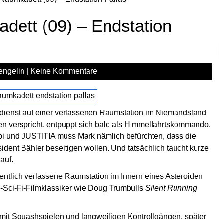
dett (09) – Endstation
engelin
|
Keine Kommentare
ienst auf einer verlassenen Raumstation im Niemandsland
en verspricht, entpuppt sich bald als Himmelfahrtskommando.
obi und JUSTITIA muss Mark nämlich befürchten, dass die
dent Bähler beseitigen wollen. Und tatsächlich taucht kurze
auf.
gentlich verlassene Raumstation im Innern eines Asteroiden
r-Sci-Fi-Filmklassiker wie Doug Trumbulls
Silent Running
t mit Squashspielen und langweiligen Kontrollgängen, später