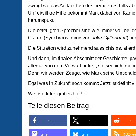
zwingt sie das Auftauchen des fremden Schiffs abe
Unfreiwillige Hilfe bekommt Mark dabei von Kame
herumspukt.
Die beteiligten Sprecher sind wie immer voll bei 
Clarén (Synchronstimme von
Jake Gyllenhaal
) un
Die Situation wird zunehmend aussichtslos, allerd
Und dann, im finalen Abschnitt der Geschichte, pa
allemal von dem Vorwurf befreit, sie sei nicht mehr
Denn wir werden Zeuge, wie Mark seine Unschuld v
Egal was in Zukunft noch kommt: Jetzt ist definitiv 
Weitere Infos gibt es
hier
!
Teile diesen Beitrag
teilen
teilen
teilen
teilen
teilen
RSS-fe