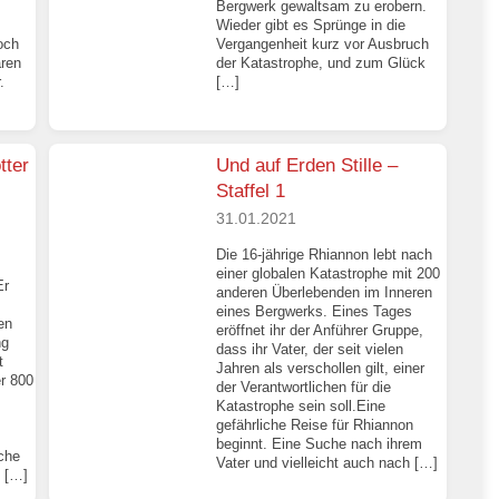
Bergwerk gewaltsam zu erobern.
Wieder gibt es Sprünge in die
och
Vergangenheit kurz vor Ausbruch
ären
der Katastrophe, und zum Glück
.
[…]
tter
Und auf Erden Stille –
Staffel 1
31.01.2021
Die 16-jährige Rhiannon lebt nach
einer globalen Katastrophe mit 200
Er
anderen Überlebenden im Inneren
eines Bergwerks. Eines Tages
en
eröffnet ihr der Anführer Gruppe,
ng
dass ihr Vater, der seit vielen
t
Jahren als verschollen gilt, einer
er 800
der Verantwortlichen für die
Katastrophe sein soll.Eine
gefährliche Reise für Rhiannon
beginnt. Eine Suche nach ihrem
che
Vater und vielleicht auch nach […]
 […]