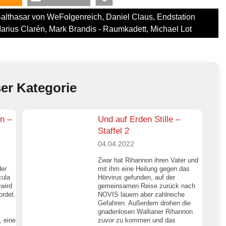
althasar von WeFolgenreich
,
Daniel Claus
,
Endstation
arius Clarén
,
Mark Brandis - Raumkadett
,
Michael Lot
ser Kategorie
n –
Und auf Erden Stille –
Staffel 2
04.04.2022
Zwar hat Rihannon ihren Vater und
der
mit ihm eine Heilung gegen das
cula
Hörvirus gefunden, auf der
wird
gemeinsamen Reise zurück nach
ordet.
NOVIS lauern aber zahlreiche
Gefahren. Außerdem drohen die
gnadenlosen Wallianer Rihannon
, eine
zuvor zu kommen und das