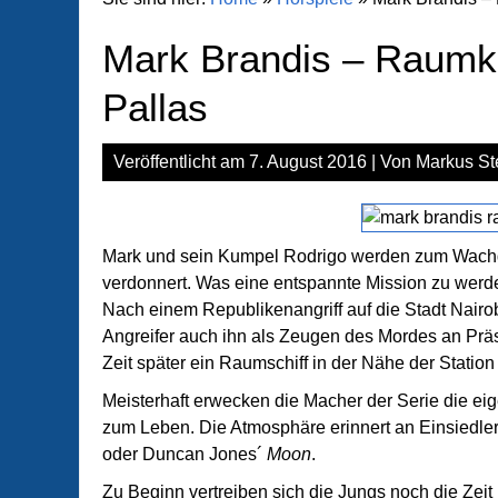
Mark Brandis – Raumka
Pallas
Veröffentlicht am
7. August 2016
| Von
Markus St
Mark und sein Kumpel Rodrigo werden zum Wachd
verdonnert. Was eine entspannte Mission zu werd
Nach einem Republikenangriff auf die Stadt Nair
Angreifer auch ihn als Zeugen des Mordes an Präsi
Zeit später ein Raumschiff in der Nähe der Station 
Meisterhaft erwecken die Macher der Serie die ei
zum Leben. Die Atmosphäre erinnert an Einsiedle
oder Duncan Jones´
Moon
.
Zu Beginn vertreiben sich die Jungs noch die Zei