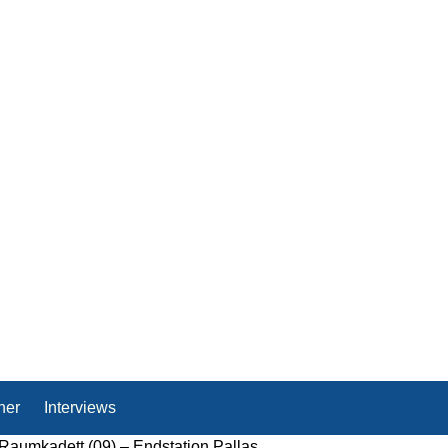
her
Interviews
Raumkadett (09) – Endstation Pallas