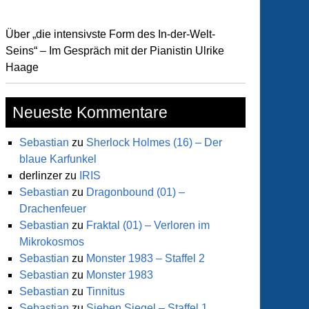
Über „die intensivste Form des In-der-Welt-
Seins“ – Im Gespräch mit der Pianistin Ulrike
Haage
Neueste Kommentare
Sebastian
zu
Sherlock Holmes (16) – Der
blaue Karfunkel
derlinzer
zu
IRIS
Sebastian
zu
Dragonbound (01) –
Drachenfeuer
Sebastian
zu
Fraktal (01) – Verloren im
Mikrokosmos
Sebastian
zu
Monster 1983 – Staffel 2
Sebastian
zu
Monster 1983
Sebastian
zu
Tinnitus
Sebastian
zu
Sieben Siegel – Staffel 1