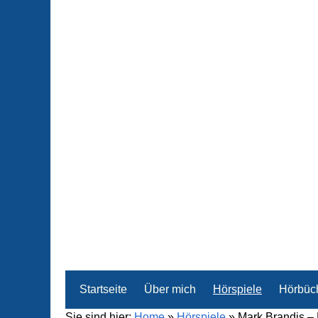
Startseite
Über mich
Hörspiele
Hörbüc
Sie sind hier:
Home
»
Hörspiele
»
Mark Brandis – 