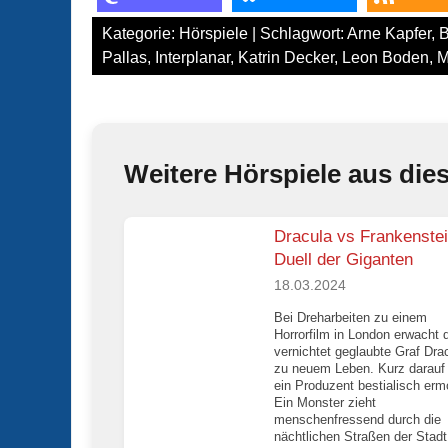
Kategorie:
Hörspiele
| Schlagwort:
Arne Kapfer
,
B
Pallas
,
Interplanar
,
Katrin Decker
,
Leon Boden
,
M
Weitere Hörspiele aus die
Dracula vs Frankenstei
Duell der Giganten
18.03.2024
Bei Dreharbeiten zu einem
Horrorfilm in London erwacht 
vernichtet geglaubte Graf Dra
zu neuem Leben. Kurz darauf 
ein Produzent bestialisch erm
Ein Monster zieht
menschenfressend durch die
nächtlichen Straßen der Stadt