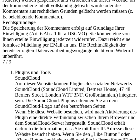
der kommentierte Inhalt vollständig gelöscht wurde oder die
Kommentare aus rechtlichen Gründen gelöscht werden müssen (z.
B. beleidigende Kommentare).
Rechtsgrundlage
Die Speicherung der Kommentare erfolgt auf Grundlage Ihrer
Einwilligung (Art. 6 Abs. 1 lit. a DSGVO). Sie können eine von
Ihnen erteilte Einwilligung jederzeit widerrufen. Dazu reicht eine
formlose Mitteilung per EMail an uns. Die Rechtmäßigkeit der
bereits erfolgten Datenverarbeitungsvorgänge bleibt vom Widerruf
unberührt.
7 / 9
Plugins und Tools
SoundCloud
Auf dieser Website können Plugins des sozialen Netzwerks
SoundCloud (SoundCloud Limited, Berners House, 47-48
Berners Street, London W1T 3NF, Großbritannien.) integriert
sein. Die SoundCloud-Plugins erkennen Sie an dem
SoundCloud-Logo auf den betroffenen Seiten.
Wenn Sie diese Website besuchen, wird nach Aktivierung des
Plugin eine direkte Verbindung zwischen Ihrem Browser und
dem SoundCloud-Server hergestellt. SoundCloud erhält
dadurch die Information, dass Sie mit Ihrer IP-Adresse diese
Website besucht haben. Wenn Sie den „Like-Button“ oder
„Share-Button“ anklicken während Sie in Ihrem SoundCloud-