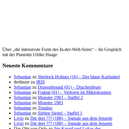
Über „die intensivste Form des In-der-Welt-Seins“ – Im Gespräch
mit der Pianistin Ulrike Haage
Neueste Kommentare
Sebastian
zu
Sherlock Holmes (16) – Der blaue Karfunkel
derlinzer
zu
IRIS
Sebastian
zu
Dragonbound (01) – Drachenfeuer
Sebastian
zu
Fraktal (01) – Verloren im Mikrokosmos
Sebastian
zu
Monster 1983 – Staffel 2
Sebastian
zu
Monster 1983
Sebastian
zu
Tinnitus
Sebastian
zu
Sieben Siegel – Staffel 1
Livio
zu
Die drei ??? (188) – Signale aus dem Jenseits
Livio
zu
Die drei ??? (188) – Signale aus dem Jenseits
Das Ohr von Oslo
zu
Jim Knopf und Lukas der