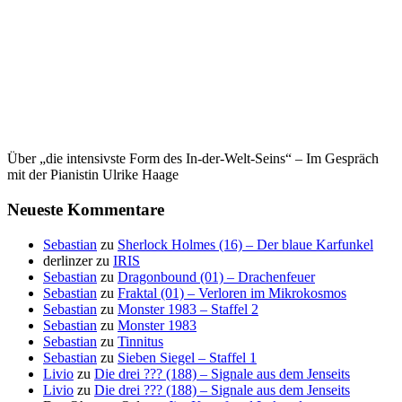
Über „die intensivste Form des In-der-Welt-Seins“ – Im Gespräch
mit der Pianistin Ulrike Haage
Neueste Kommentare
Sebastian
zu
Sherlock Holmes (16) – Der blaue Karfunkel
derlinzer
zu
IRIS
Sebastian
zu
Dragonbound (01) – Drachenfeuer
Sebastian
zu
Fraktal (01) – Verloren im Mikrokosmos
Sebastian
zu
Monster 1983 – Staffel 2
Sebastian
zu
Monster 1983
Sebastian
zu
Tinnitus
Sebastian
zu
Sieben Siegel – Staffel 1
Livio
zu
Die drei ??? (188) – Signale aus dem Jenseits
Livio
zu
Die drei ??? (188) – Signale aus dem Jenseits