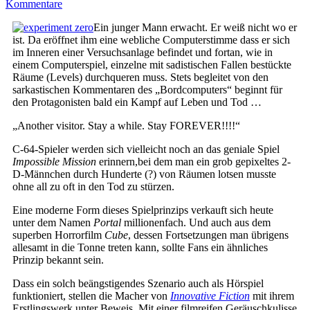
Kommentare
Ein junger Mann erwacht. Er weiß nicht wo er
ist. Da eröffnet ihm eine webliche Computerstimme dass er sich
im Inneren einer Versuchsanlage befindet und fortan, wie in
einem Computerspiel, einzelne mit sadistischen Fallen bestückte
Räume (Levels) durchqueren muss. Stets begleitet von den
sarkastischen Kommentaren des „Bordcomputers“ beginnt für
den Protagonisten bald ein Kampf auf Leben und Tod …
„Another visitor. Stay a while. Stay FOREVER!!!!“
C-64-Spieler werden sich vielleicht noch an das geniale Spiel
Impossible Mission
erinnern,bei dem man ein grob gepixeltes 2-
D-Männchen durch Hunderte (?) von Räumen lotsen musste
ohne all zu oft in den Tod zu stürzen.
Eine moderne Form dieses Spielprinzips verkauft sich heute
unter dem Namen
Portal
millionenfach. Und auch aus dem
superben Horrorfilm
Cube
, dessen Fortsetzungen man übrigens
allesamt in die Tonne treten kann, sollte Fans ein ähnliches
Prinzip bekannt sein.
Dass ein solch beängstigendes Szenario auch als Hörspiel
funktioniert, stellen die Macher von
Innovative Fiction
mit ihrem
Erstlingswerk unter Beweis. Mit einer filmreifen Geräuschkulisse