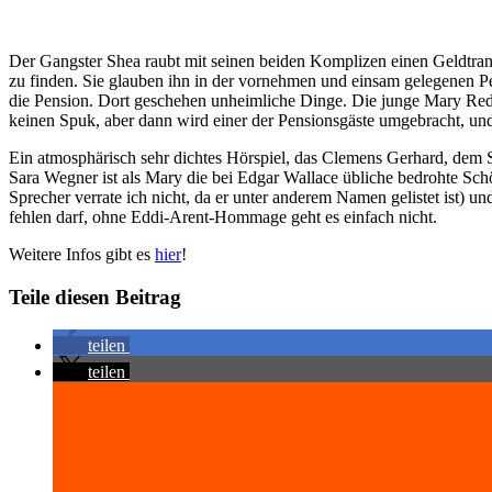
Der Gangster Shea raubt mit seinen beiden Komplizen einen Geldtrans
zu finden. Sie glauben ihn in der vornehmen und einsam gelegenen P
die Pension. Dort geschehen unheimliche Dinge. Die junge Mary Redm
keinen Spuk, aber dann wird einer der Pensionsgäste umgebracht, und
Ein atmosphärisch sehr dichtes Hörspiel, das Clemens Gerhard, dem Sp
Sara Wegner ist als Mary die bei Edgar Wallace übliche bedrohte Schön
Sprecher verrate ich nicht, da er unter anderem Namen gelistet ist) 
fehlen darf, ohne Eddi-Arent-Hommage geht es einfach nicht.
Weitere Infos gibt es
hier
!
Teile diesen Beitrag
teilen
teilen