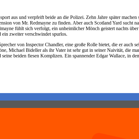
port aus und verpfeift beide an die Polizei. Zehn Jahre später mache
ension von Mr. Redmayne zu finden. Aber auch Scotland Yard sucht nac
ayne fühlt sich verfolgt, ein unheimlicher Mönch geistert nachts übe
 ein zweiter verschwindet spurlos.
recher von Inspector Chandler, eine große Rolle bietet, die er auch se
e, Michael Bideller als ihr Vater ist sehr gut in seiner Naivität, die 
und seine beiden fiesen Komplizen. Ein spannender Edgar Wallace, in de