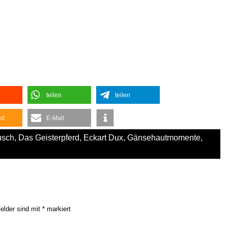
teilen
teilen
ed
E-Mail
usch
,
Das Geisterpferd
,
Eckart Dux
,
Gänsehautmomente
,
Felder sind mit
*
markiert