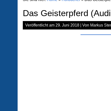
Das Geisterpferd (Aud
Veröffentlicht am
29. Juni 2018
| Von
Markus Ste