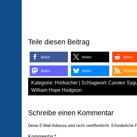
Teile diesen Beitrag
teilen
teilen
teilen
teilen
teilen
RSS-fe
Kategorie:
Hörbücher
| Schlagwort:
Carsten Syg
William Hope Hodgson
Schreibe einen Kommentar
Deine E-Mail-Adresse wird nicht veröffentlicht.
Erforderliche 
Kommentar
*