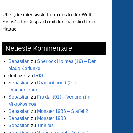
Über „die intensivste Form des In-der-Welt-
Seins“ – Im Gespräch mit der Pianistin Ulrike
Haage
Neueste Kommentare
Sebastian
zu
Sherlock Holmes (16) – Der
blaue Karfunkel
derlinzer
zu
IRIS
Sebastian
zu
Dragonbound (01) –
Drachenfeuer
Sebastian
zu
Fraktal (01) – Verloren im
Mikrokosmos
Sebastian
zu
Monster 1983 – Staffel 2
Sebastian
zu
Monster 1983
Sebastian
zu
Tinnitus
Sebastian
zu
Sieben Siegel – Staffel 1