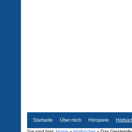
Startseite
Über mich
Hörspiele
Hörbüc
Sie sind hier:
Home
»
Hörbücher
»
Das Geisterpfe