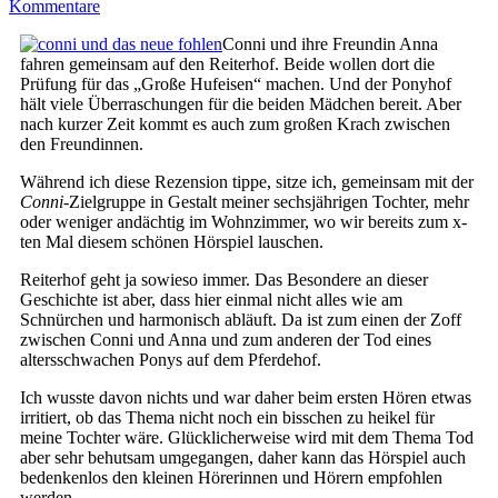
Kommentare
Conni und ihre Freundin Anna
fahren gemeinsam auf den Reiterhof. Beide wollen dort die
Prüfung für das „Große Hufeisen“ machen. Und der Ponyhof
hält viele Überraschungen für die beiden Mädchen bereit. Aber
nach kurzer Zeit kommt es auch zum großen Krach zwischen
den Freundinnen.
Während ich diese Rezension tippe, sitze ich, gemeinsam mit der
Conni
-Zielgruppe in Gestalt meiner sechsjährigen Tochter, mehr
oder weniger andächtig im Wohnzimmer, wo wir bereits zum x-
ten Mal diesem schönen Hörspiel lauschen.
Reiterhof geht ja sowieso immer. Das Besondere an dieser
Geschichte ist aber, dass hier einmal nicht alles wie am
Schnürchen und harmonisch abläuft. Da ist zum einen der Zoff
zwischen Conni und Anna und zum anderen der Tod eines
altersschwachen Ponys auf dem Pferdehof.
Ich wusste davon nichts und war daher beim ersten Hören etwas
irritiert, ob das Thema nicht noch ein bisschen zu heikel für
meine Tochter wäre. Glücklicherweise wird mit dem Thema Tod
aber sehr behutsam umgegangen, daher kann das Hörspiel auch
bedenkenlos den kleinen Hörerinnen und Hörern empfohlen
werden.