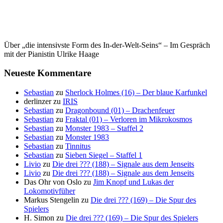
Über „die intensivste Form des In-der-Welt-Seins“ – Im Gespräch
mit der Pianistin Ulrike Haage
Neueste Kommentare
Sebastian
zu
Sherlock Holmes (16) – Der blaue Karfunkel
derlinzer
zu
IRIS
Sebastian
zu
Dragonbound (01) – Drachenfeuer
Sebastian
zu
Fraktal (01) – Verloren im Mikrokosmos
Sebastian
zu
Monster 1983 – Staffel 2
Sebastian
zu
Monster 1983
Sebastian
zu
Tinnitus
Sebastian
zu
Sieben Siegel – Staffel 1
Livio
zu
Die drei ??? (188) – Signale aus dem Jenseits
Livio
zu
Die drei ??? (188) – Signale aus dem Jenseits
Das Ohr von Oslo
zu
Jim Knopf und Lukas der
Lokomotivfüher
Markus Stengelin
zu
Die drei ??? (169) – Die Spur des
Spielers
H. Simon
zu
Die drei ??? (169) – Die Spur des Spielers