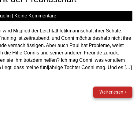
gelin
|
Keine Kommentare
 wird Mitglied der Leichtathletikmannschaft ihrer Schule.
raining ist zeitraubend, und Conni möchte deshalb nicht ihre
de vernachlässigen. Aber auch Paul hat Probleme, weist
h die Hilfe Connis und seiner anderen Freunde zurück.
n sie ihm trotzdem helfen? Ich mag Conni, was vor allem
 liegt, dass meine fünfjährige Tochter Conni mag. Und es […]
Conni
Weiterlesen »
Paul
und
die
Sach
mit
der
Freu