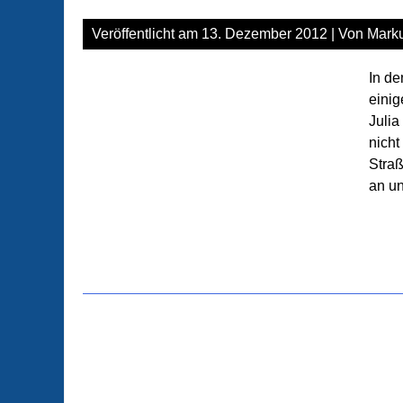
Veröffentlicht am
13. Dezember 2012
| Von
Marku
In de
einig
Juli
nicht
Straß
an u