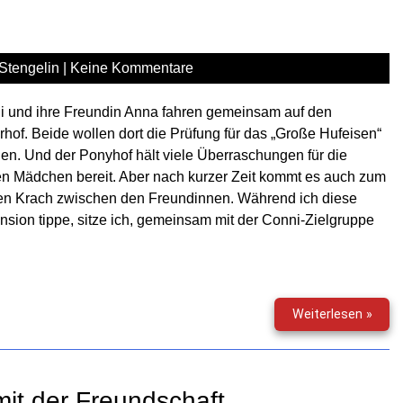
wilde
Tiere
Stengelin
|
Keine Kommentare
i und ihre Freundin Anna fahren gemeinsam auf den
rhof. Beide wollen dort die Prüfung für das „Große Hufeisen“
n. Und der Ponyhof hält viele Überraschungen für die
n Mädchen bereit. Aber nach kurzer Zeit kommt es auch zum
en Krach zwischen den Freundinnen. Während ich diese
sion tippe, sitze ich, gemeinsam mit der Conni-Zielgruppe
Conn
Weiterlesen »
und
das
neue
Fohl
it der Freundschaft