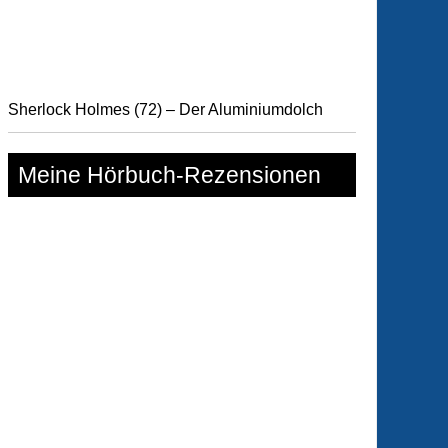
n
Sherlock Holmes (72) – Der Aluminiumdolch
Meine Hörbuch-Rezensionen
i
en