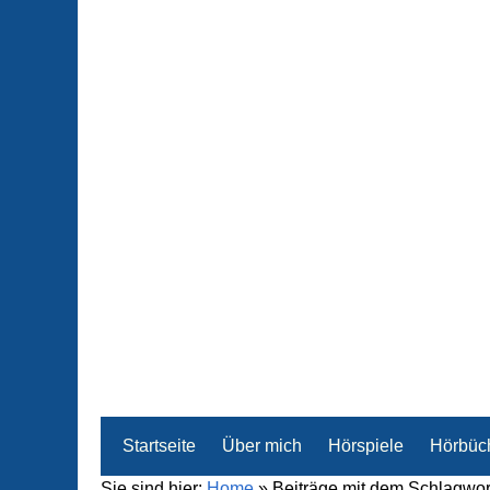
Startseite
Über mich
Hörspiele
Hörbüc
Sie sind hier:
Home
»
Beiträge mit dem Schlagwor