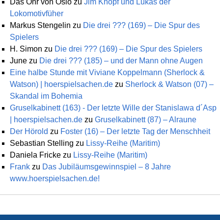
Das Ohr von Oslo
zu
Jim Knopf und Lukas der
Lokomotivfüher
Markus Stengelin
zu
Die drei ??? (169) – Die Spur des
Spielers
H. Simon
zu
Die drei ??? (169) – Die Spur des Spielers
June
zu
Die drei ??? (185) – und der Mann ohne Augen
Eine halbe Stunde mit Viviane Koppelmann (Sherlock &
Watson) | hoerspielsachen.de
zu
Sherlock & Watson (07) –
Skandal im Bohemia
Gruselkabinett (163) - Der letzte Wille der Stanislawa d´Asp
| hoerspielsachen.de
zu
Gruselkabinett (87) – Alraune
Der Hörold
zu
Foster (16) – Der letzte Tag der Menschheit
Sebastian Stelling
zu
Lissy-Reihe (Maritim)
Daniela Fricke
zu
Lissy-Reihe (Maritim)
Frank
zu
Das Jubiläumsgewinnspiel – 8 Jahre
www.hoerspielsachen.de!