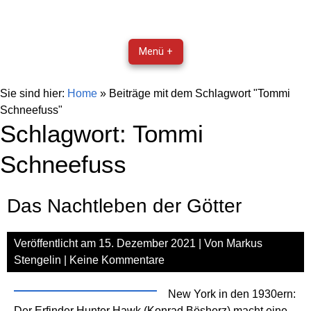
Menü +
Sie sind hier:
Home
»
Beiträge mit dem Schlagwort "Tommi
Schneefuss"
Schlagwort:
Tommi
Schneefuss
Das Nachtleben der Götter
Veröffentlicht am
15. Dezember 2021
| Von
Markus
Stengelin
|
Keine Kommentare
New York in den 1930ern:
Der Erfinder Hunter Hawk (Konrad Bösherz) macht eine