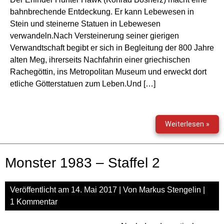
bahnbrechende Entdeckung. Er kann Lebewesen in
Stein und steinerne Statuen in Lebewesen
verwandeln.Nach Versteinerung seiner gierigen
Verwandtschaft begibt er sich in Begleitung der 800 Jahre
alten Meg, ihrerseits Nachfahrin einer griechischen
Rachegöttin, ins Metropolitan Museum und erweckt dort
etliche Götterstatuen zum Leben.Und […]
Das
Weiterlesen »
Nach
der
Gött
Monster 1983 – Staffel 2
Veröffentlicht am
14. Mai 2017
| Von
Markus Stengelin
|
1 Kommentar