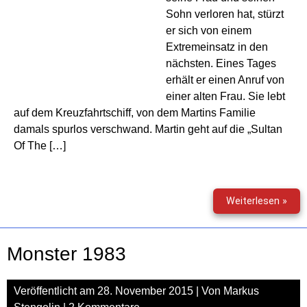
Sohn verloren hat, stürzt
er sich von einem
Extremeinsatz in den
nächsten. Eines Tages
erhält er einen Anruf von
einer alten Frau. Sie lebt
auf dem Kreuzfahrtschiff, von dem Martins Familie
damals spurlos verschwand. Martin geht auf die „Sultan
Of The […]
Pass
Weiterlesen »
23
–
Das
Monster 1983
unge
Hörs
Veröffentlicht am
28. November 2015
| Von
Markus