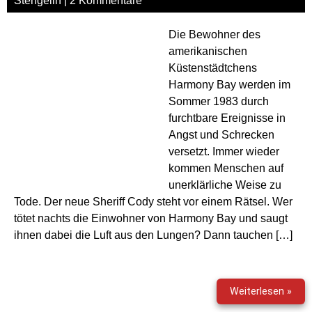
Stengelin
|
2 Kommentare
Die Bewohner des
amerikanischen
Küstenstädtchens
Harmony Bay werden im
Sommer 1983 durch
furchtbare Ereignisse in
Angst und Schrecken
versetzt. Immer wieder
kommen Menschen auf
unerklärliche Weise zu
Tode. Der neue Sheriff Cody steht vor einem Rätsel. Wer
tötet nachts die Einwohner von Harmony Bay und saugt
ihnen dabei die Luft aus den Lungen? Dann tauchen […]
Mon
Weiterlesen »
198