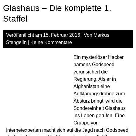
Staf
Glashaus – Die komplette 1.
2
Staffel
Veröffentlicht am
15. Februar 2016
| Von
Markus
Stengelin
|
Keine Kommentare
Ein mysteriöser Hacker
namens Godspeed
verunsichert die
Regierung. Als er in
Afghanistan eine
Aufklärungsdrohne zum
Absturz bringt, wird die
Sondereinheit Glashaus
ins Leben gerufen. Eine
Gruppe von
Internetexperten macht sich auf die Jagd nach Godspeed,