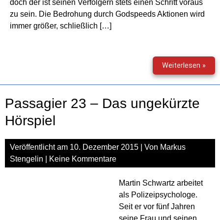
doch der ist seinen Verfolgern stets einen Schritt voraus
zu sein. Die Bedrohung durch Godspeeds Aktionen wird
immer größer, schließlich […]
Gla
Weiterlesen »
–
Die
kom
Passagier 23 – Das ungekürzte
1.
Staf
Hörspiel
Veröffentlicht am
10. Dezember 2015
| Von
Markus
Stengelin
|
Keine Kommentare
Martin Schwartz arbeitet
als Polizeipsychologe.
Seit er vor fünf Jahren
seine Frau und seinen