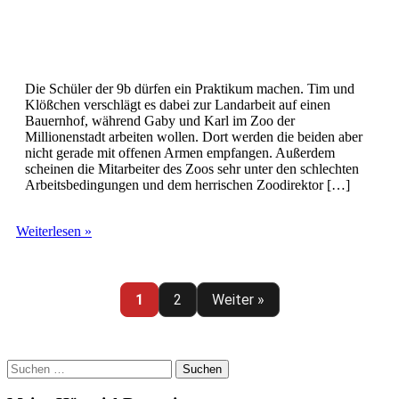
Die Schüler der 9b dürfen ein Praktikum machen. Tim und
Klößchen verschlägt es dabei zur Landarbeit auf einen
Bauernhof, während Gaby und Karl im Zoo der
Millionenstadt arbeiten wollen. Dort werden die beiden aber
nicht gerade mit offenen Armen empfangen. Außerdem
scheinen die Mitarbeiter des Zoos sehr unter den schlechten
Arbeitsbedingungen und dem herrischen Zoodirektor […]
TKKG
Weiterlesen »
(180)
–
Alarm
im
1
2
Weiter »
Raubtierhaus
Suchen
nach: