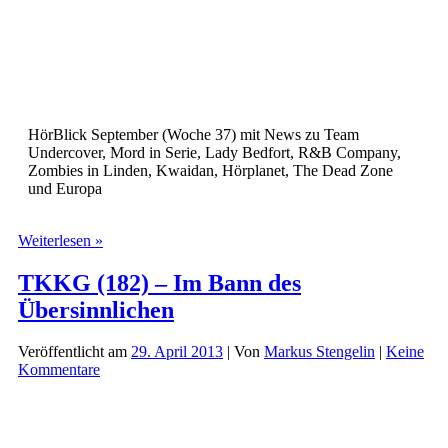
1:
Rückkehr
HörBlick September (Woche 37) mit News zu Team
Undercover, Mord in Serie, Lady Bedfort, R&B Company,
Zombies in Linden, Kwaidan, Hörplanet, The Dead Zone
und Europa
HörBlick
Weiterlesen »
September
(Woche
TKKG (182) – Im Bann des
37)
Übersinnlichen
Veröffentlicht am
29. April 2013
| Von
Markus Stengelin
|
Keine
Kommentare