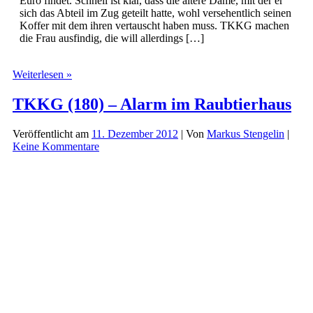
Euro findet. Schnell ist klar, dass die ältere Dame, mit der er
sich das Abteil im Zug geteilt hatte, wohl versehentlich seinen
Koffer mit dem ihren vertauscht haben muss. TKKG machen
die Frau ausfindig, die will allerdings […]
TKKG
Weiterlesen »
(181)
–
TKKG (180) – Alarm im Raubtierhaus
Der
vertauschte
Veröffentlicht am
11. Dezember 2012
| Von
Markus Stengelin
|
Koffer
Keine Kommentare