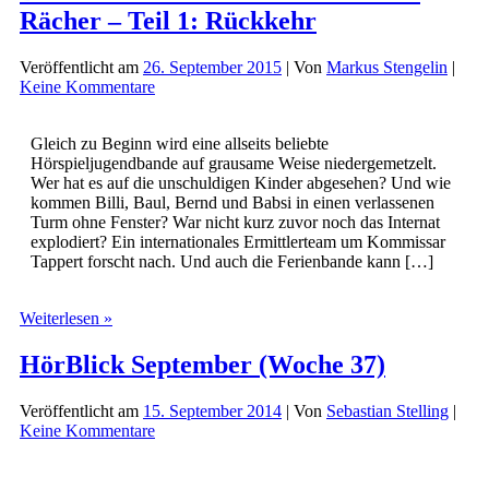
Rächer – Teil 1: Rückkehr
Veröffentlicht am
26. September 2015
| Von
Markus Stengelin
|
Keine Kommentare
Gleich zu Beginn wird eine allseits beliebte
Hörspieljugendbande auf grausame Weise niedergemetzelt.
Wer hat es auf die unschuldigen Kinder abgesehen? Und wie
kommen Billi, Baul, Bernd und Babsi in einen verlassenen
Turm ohne Fenster? War nicht kurz zuvor noch das Internat
explodiert? Ein internationales Ermittlerteam um Kommissar
Tappert forscht nach. Und auch die Ferienbande kann […]
Die
Weiterlesen »
Ferienbande
und
HörBlick September (Woche 37)
der
krass
Veröffentlicht am
15. September 2014
| Von
Sebastian Stelling
|
üble
Keine Kommentare
Rächer
–
Teil