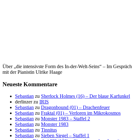
Über „die intensivste Form des In-der-Welt-Seins“ – Im Gespräch
mit der Pianistin Ulrike Haage
Neueste Kommentare
Sebastian
zu
Sherlock Holmes (16) – Der blaue Karfunkel
derlinzer
zu
IRIS
Sebastian
zu
Dragonbound (01) – Drachenfeuer
Sebastian
zu
Fraktal (01) – Verloren im Mikrokosmos
Sebastian
zu
Monster 1983 – Staffel 2
Sebastian
zu
Monster 1983
Sebastian
zu
Tinnitus
Sebastian
zu
Sieben Siegel – Staffel 1