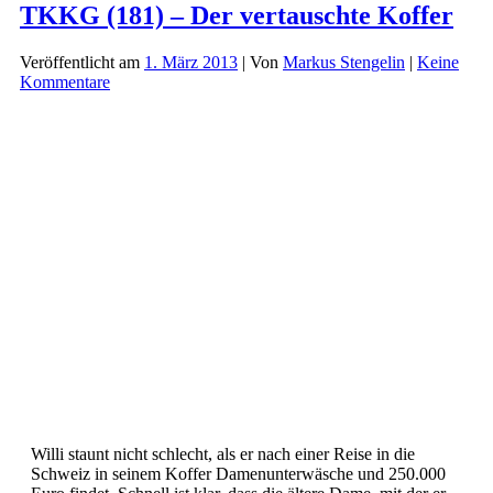
–
TKKG (181) – Der vertauschte Koffer
Im
Bann
Veröffentlicht am
1. März 2013
| Von
Markus Stengelin
|
Keine
des
Kommentare
Übersinnlichen
Willi staunt nicht schlecht, als er nach einer Reise in die
Schweiz in seinem Koffer Damenunterwäsche und 250.000