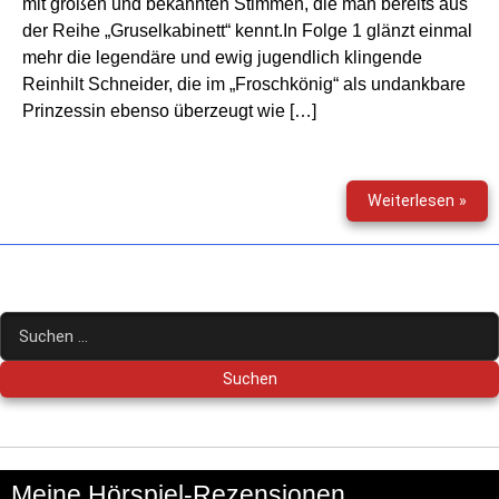
mit großen und bekannten Stimmen, die man bereits aus
der Reihe „Gruselkabinett“ kennt.In Folge 1 glänzt einmal
mehr die legendäre und ewig jugendlich klingende
Reinhilt Schneider, die im „Froschkönig“ als undankbare
Prinzessin ebenso überzeugt wie […]
Gri
Weiterlesen »
Mär
(1
&
2)
Suchen
nach:
Meine Hörspiel-Rezensionen