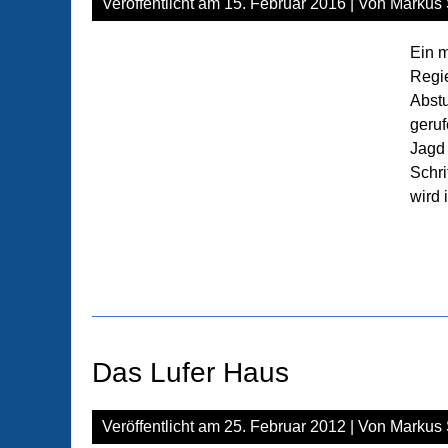
Veröffentlicht am
15. Februar 2016
| Von
Markus 
Ein 
Regie
Abstu
geruf
Jagd 
Schri
wird 
Das Lufer Haus
Veröffentlicht am
25. Februar 2012
| Von
Markus 