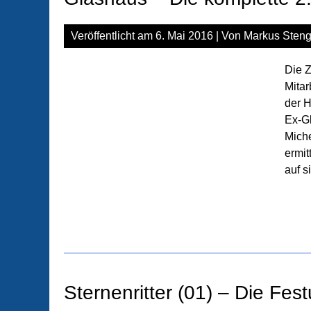
Veröffentlicht am
6. Mai 2016
| Von
Markus Steng
Die Z
Mitar
der 
Ex-G
Mich
ermit
auf s
Sternenritter (01) – Die Fest