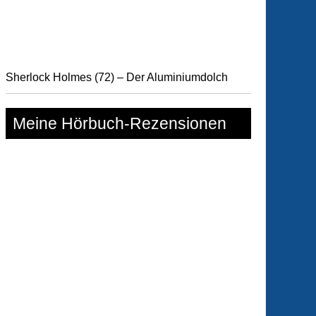
nspiel!)
Sherlock Holmes (72) – Der Aluminiumdolch
Meine Hörbuch-Rezensionen
haus
lette
el