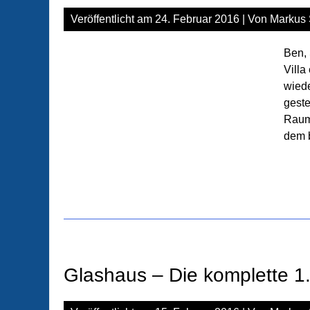
Veröffentlicht am
24. Februar 2016
| Von
Markus 
Ben, 
Villa
wiede
geste
Raums
dem b
Glashaus – Die komplette 1. 