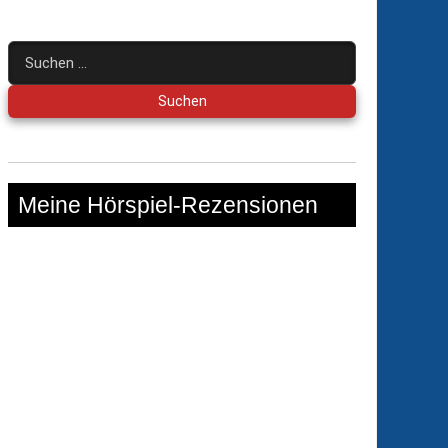
Suchen
nach:
Meine Hörspiel-Rezensionen
n
ags