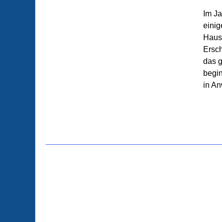
Im Ja
eini
Haus.
Ersc
das 
begi
in An