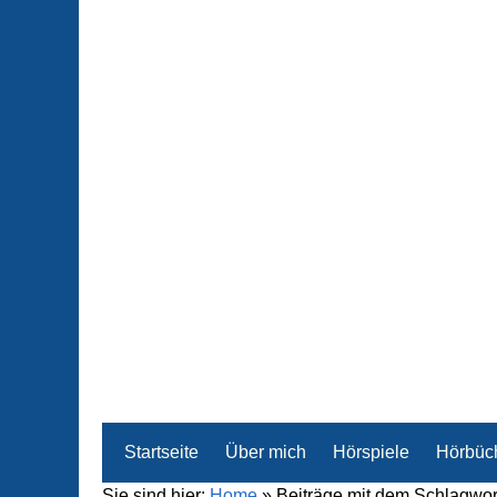
Startseite
Über mich
Hörspiele
Hörbüc
Sie sind hier:
Home
»
Beiträge mit dem Schlagwort