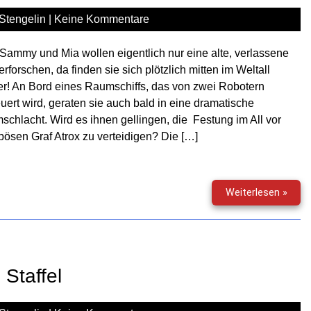
Stengelin
|
Keine Kommentare
Sammy und Mia wollen eigentlich nur eine alte, verlassene
 erforschen, da finden sie sich plötzlich mitten im Weltall
r! An Bord eines Raumschiffs, das von zwei Robotern
uert wird, geraten sie auch bald in eine dramatische
chlacht. Wird es ihnen gellingen, die Festung im All vor
ösen Graf Atrox zu verteidigen? Die […]
Stern
Weiterlesen »
(01)
–
Die
Fest
im
Staffel
All