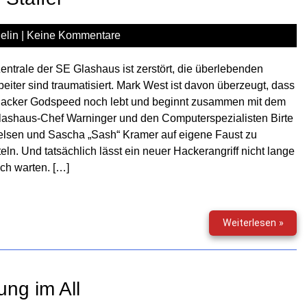
(inkl.
Gewin
elin
|
Keine Kommentare
entrale der SE Glashaus ist zerstört, die überlebenden
beiter sind traumatisiert. Mark West ist davon überzeugt, dass
Hacker Godspeed noch lebt und beginnt zusammen mit dem
lashaus-Chef Warninger und den Computerspezialisten Birte
elsen und Sascha „Sash“ Kramer auf eigene Faust zu
teln. Und tatsächlich lässt ein neuer Hackerangriff nicht lange
ich warten. […]
Glas
Weiterlesen »
–
Die
komp
2.
ung im All
Staff