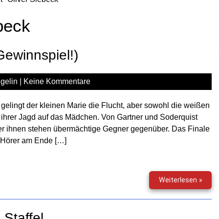
beck
 Gewinnspiel!)
gelin
|
Keine Kommentare
gelingt der kleinen Marie die Flucht, aber sowohl die weißen
 ihrer Jagd auf das Mädchen. Von Gartner und Soderquist
ber ihnen stehen übermächtige Gegner gegenüber. Das Finale
en Hörer am Ende […]
Falle
Weiterlesen »
(06)
–
Labr
Staffel