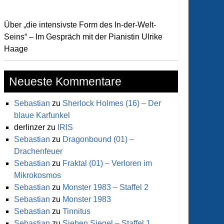
Über „die intensivste Form des In-der-Welt-
Seins“ – Im Gespräch mit der Pianistin Ulrike
Haage
Neueste Kommentare
Sebastian
zu
Sherlock Holmes (16) – Der
blaue Karfunkel
derlinzer
zu
IRIS
haus
Sebastian
zu
Dragonbound (01) –
Drachenfeuer
Sebastian
zu
Fraktal (01) – Verloren im
lette
Mikrokosmos
Sebastian
zu
Monster 1983 – Staffel 2
el
Sebastian
zu
Monster 1983
Sebastian
zu
Tinnitus
Sebastian
zu
Sieben Siegel – Staffel 1