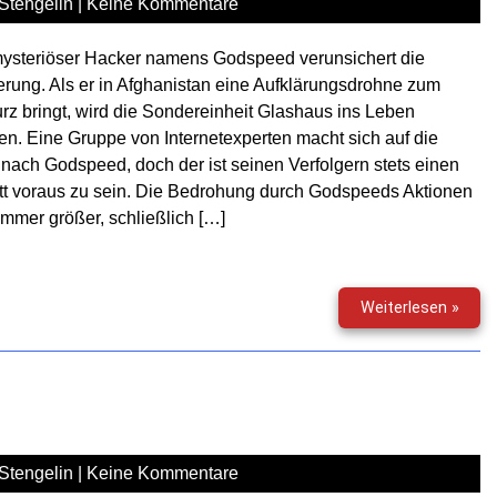
Stengelin
|
Keine Kommentare
mysteriöser Hacker namens Godspeed verunsichert die
rung. Als er in Afghanistan eine Aufklärungsdrohne zum
rz bringt, wird die Sondereinheit Glashaus ins Leben
en. Eine Gruppe von Internetexperten macht sich auf die
nach Godspeed, doch der ist seinen Verfolgern stets einen
tt voraus zu sein. Die Bedrohung durch Godspeeds Aktionen
immer größer, schließlich […]
Glas
Weiterlesen »
–
Die
komp
1.
Staff
Stengelin
|
Keine Kommentare