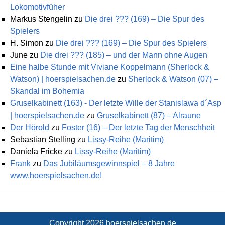
Lokomotivfüher
Markus Stengelin
zu
Die drei ??? (169) – Die Spur des
Spielers
H. Simon
zu
Die drei ??? (169) – Die Spur des Spielers
June
zu
Die drei ??? (185) – und der Mann ohne Augen
Eine halbe Stunde mit Viviane Koppelmann (Sherlock &
Watson) | hoerspielsachen.de
zu
Sherlock & Watson (07) –
Skandal im Bohemia
Gruselkabinett (163) - Der letzte Wille der Stanislawa d´Asp
| hoerspielsachen.de
zu
Gruselkabinett (87) – Alraune
Der Hörold
zu
Foster (16) – Der letzte Tag der Menschheit
Sebastian Stelling
zu
Lissy-Reihe (Maritim)
Daniela Fricke
zu
Lissy-Reihe (Maritim)
Frank
zu
Das Jubiläumsgewinnspiel – 8 Jahre
www.hoerspielsachen.de!
Copyright 2026
hoerspielsachen.de