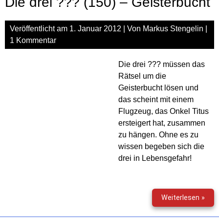
Die drei ??? (150) – Geisterbucht
Der
Unt
von
Veröffentlicht am
1. Januar 2012
| Von
Markus Stengelin
|
Vah
1 Kommentar
Caly
Die drei ??? müssen das
Rätsel um die
Geisterbucht lösen und
das scheint mit einem
Flugzeug, das Onkel Titus
ersteigert hat, zusammen
zu hängen. Ohne es zu
wissen begeben sich die
drei in Lebensgefahr!
Die
Weiterlesen »
drei
???