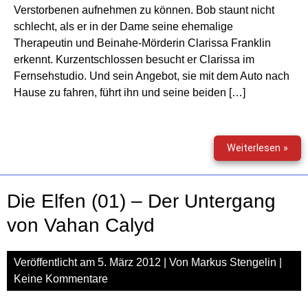
Verstorbenen aufnehmen zu können. Bob staunt nicht
schlecht, als er in der Dame seine ehemalige
Therapeutin und Beinahe-Mörderin Clarissa Franklin
erkennt. Kurzentschlossen besucht er Clarissa im
Fernsehstudio. Und sein Angebot, sie mit dem Auto nach
Hause zu fahren, führt ihn und seine beiden […]
Die
Weiterlesen »
drei
???
(188
Die Elfen (01) – Der Untergang
–
Sign
von Vahan Calyd
aus
dem
Veröffentlicht am
5. März 2012
| Von
Markus Stengelin
|
Jens
Keine Kommentare