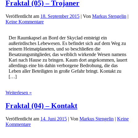
Fraktal (05) – Trojaner
Veröffentlicht am
18. September 2015
| Von
Markus Stengelin
|
Keine Kommentare
Der Raumkapsel an Bord der Skyclad entsteigt ein
außerirdisches Lebewesen. Es befindet sich auf dem Weg zu
seinem Heimatplaneten, und so beschließen die
Besatzungsmitglieder, das weiblich wirkende Wesen namens
Kari nach Hause zu bringen. Kaum dort angekommen, lauert
allerdings eine bis dahin verborgene Bedrohung, die das
Leben aller Beteiligten in große Gefahr bringt. Kontakt zu
[…]
Fraktal
Weiterlesen »
(05)
–
Fraktal (04) – Kontakt
Trojaner
Veröffentlicht am
14. Juni 2015
| Von
Markus Stengelin
|
Keine
Kommentare