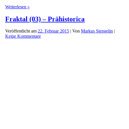
Fraktal
Weiterlesen »
(04)
–
Fraktal (03) – Prähistorica
Kontakt
Veröffentlicht am
22. Februar 2015
| Von
Markus Stengelin
|
Keine Kommentare