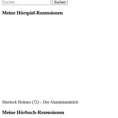
Suchen
(01)
nach:
–
Verloren
Meine Hörspiel-Rezensionen
im
Mikrokosmos
Sherlock Holmes (72) – Der Aluminiumdolch
Meine Hörbuch-Rezensionen