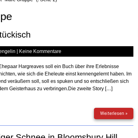
ppe
tückisch
engelin
|
Keine Kommentare
hepaar Hargreaves soll ein Buch über ihre Erlebnisse
hichten, wie sich die Eheleute einst kennengelernt haben. Im
d veräußern soll, soll es spuken und so entschließen sich
 dem Geisterhaus zu verbringen.Die zweite Story […]
Gruse
Weiterlesen »
(195)
–
Heim
iger Schnee in Bloomsbury Hill