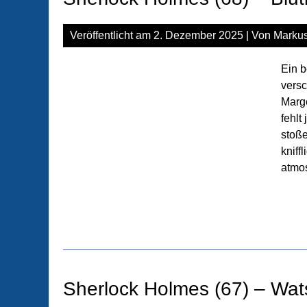
Veröffentlicht am
2. Dezember 2025
| Von
Markus
Ein b
versc
Marge
fehlt
stoß
kniff
atmos
Sherlock Holmes (67) – Wats