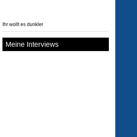
msbury
Ihr wollt es dunkler
Meine Interviews
lock
es
ons
r