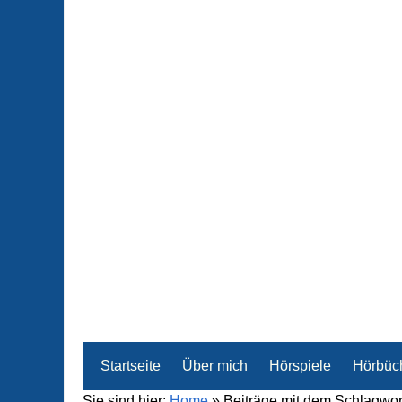
Startseite
Über mich
Hörspiele
Hörbüc
Sie sind hier:
Home
»
Beiträge mit dem Schlagwor