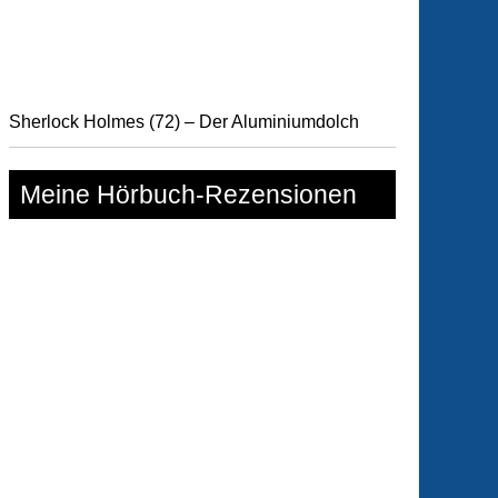
Sherlock Holmes (72) – Der Aluminiumdolch
Meine Hörbuch-Rezensionen
lock
es
ger
ee