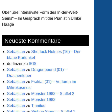
Über „die intensivste Form des In-der-Welt-
Seins“ – Im Gespräch mit der Pianistin Ulrike
Haage
Neueste Kommentare
Sebastian
zu
Sherlock Holmes (16) – Der
blaue Karfunkel
lkabinett
derlinzer
zu
IRIS
Sebastian
zu
Dragonbound (01) –
Drachenfeuer
Sebastian
zu
Fraktal (01) – Verloren im
ändnis
Mikrokosmos
Sebastian
zu
Monster 1983 – Staffel 2
es
Sebastian
zu
Monster 1983
worth
Sebastian
zu
Tinnitus
Sebastian
zu
Sieben Siegel – Staffel 1