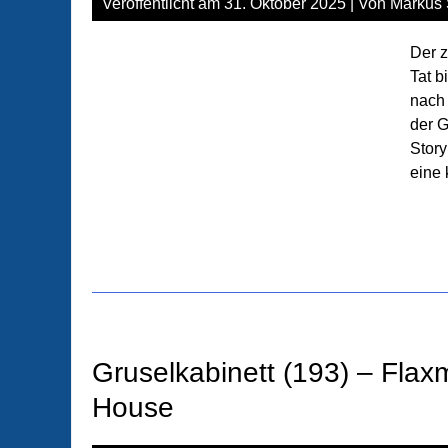
Veröffentlicht am
31. Oktober 2025
| Von
Markus 
Der z
Tat b
nach
der G
Story
eine 
Gruselkabinett (193) – Fla
House