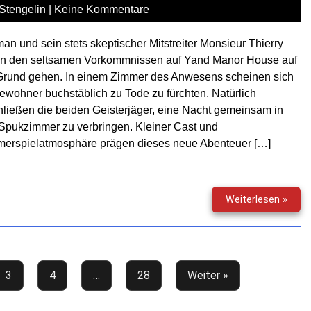
Stengelin
|
Keine Kommentare
an und sein stets skeptischer Mitstreiter Monsieur Thierry
en den seltsamen Vorkommnissen auf Yand Manor House auf
Grund gehen. In einem Zimmer des Anwesens scheinen sich
ewohner buchstäblich zu Tode zu fürchten. Natürlich
ließen die beiden Geisterjäger, eine Nacht gemeinsam in
Spukzimmer zu verbringen. Kleiner Cast und
erspielatmosphäre prägen dieses neue Abenteuer […]
Gruse
Weiterlesen »
(193)
–
Flax
Low
–
3
4
…
28
Weiter »
Der
Fall