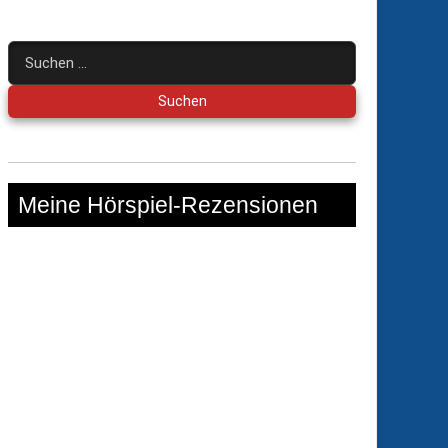
Suchen
nach:
Meine Hörspiel-Rezensionen
lkabinett
tückisch