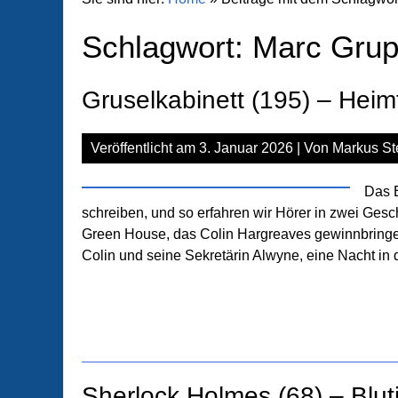
Schlagwort:
Marc Gru
Gruselkabinett (195) – Heim
Veröffentlicht am
3. Januar 2026
| Von
Markus St
Das E
schreiben, und so erfahren wir Hörer in zwei Gesc
Green House, das Colin Hargreaves gewinnbringen
Colin und seine Sekretärin Alwyne, eine Nacht in
Sherlock Holmes (68) – Blut