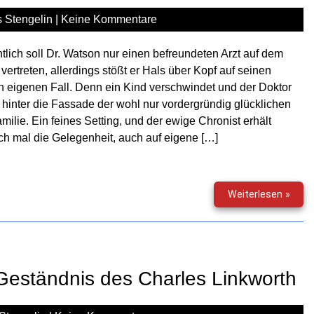
in
Bloo
 Stengelin
|
Keine Kommentare
Hill
tlich soll Dr. Watson nur einen befreundeten Arzt auf dem
vertreten, allerdings stößt er Hals über Kopf auf seinen
n eigenen Fall. Denn ein Kind verschwindet und der Doktor
t hinter die Fassade der wohl nur vordergründig glücklichen
amilie. Ein feines Setting, und der ewige Chronist erhält
ch mal die Gelegenheit, auch auf eigene […]
Sher
Weiterlesen »
Holm
(67)
–
Wats
erste
 Geständnis des Charles Linkworth
Fall