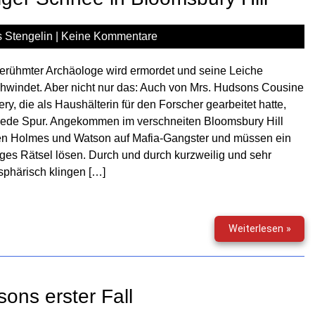
 Stengelin
|
Keine Kommentare
erühmter Archäologe wird ermordet und seine Leiche
hwindet. Aber nicht nur das: Auch von Mrs. Hudsons Cousine
ry, die als Haushälterin für den Forscher gearbeitet hatte,
 jede Spur. Angekommen im verschneiten Bloomsbury Hill
en Holmes und Watson auf Mafia-Gangster und müssen ein
liges Rätsel lösen. Durch und durch kurzweilig und sehr
phärisch klingen […]
Sher
Weiterlesen »
Holm
(68)
–
Bluti
ons erster Fall
Schn