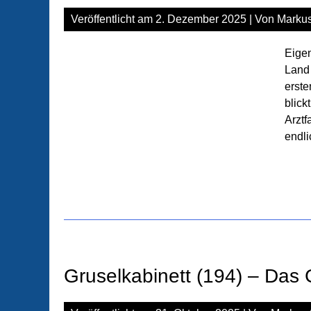
Veröffentlicht am
2. Dezember 2025
| Von
Markus
Eigen
Land 
erste
blick
Arztf
endli
Gruselkabinett (194) – Das