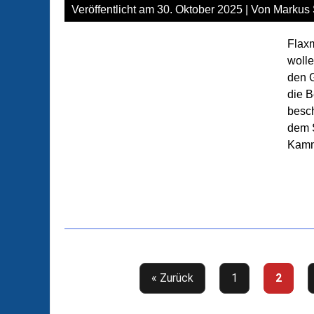
Veröffentlicht am
30. Oktober 2025
| Von
Markus 
Flaxm
woll
den 
die B
besch
dem 
Kamm
« Zurück
1
2