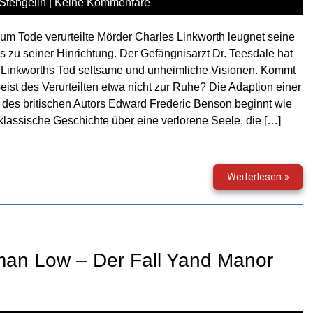
Stengelin
|
Keine Kommentare
um Tode verurteilte Mörder Charles Linkworth leugnet seine
is zu seiner Hinrichtung. Der Gefängnisarzt Dr. Teesdale hat
 Linkworths Tod seltsame und unheimliche Visionen. Kommt
eist des Verurteilten etwa nicht zur Ruhe? Die Adaption einer
 des britischen Autors Edward Frederic Benson beginnt wie
klassische Geschichte über eine verlorene Seele, die […]
Gruse
Weiterlesen »
(194)
–
Das
Gest
des
xman Low – Der Fall Yand Manor
Charl
Link