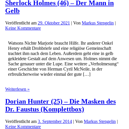
Sherlock Holmes (46) – Der Mann in
Gelb
Veröffentlicht am
29. Oktober 2021
| Von
Markus Stengelin
|
Keine Kommentare
Watsons Nichte Marjorie braucht Hilfe. Ihr anderer Onkel
Henry erhält Drohbriefe und eine religiöse Gemeinschaft
trachtet ihm nach dem Leben. Außerdem geht eine in gelb
gekleidete Gestalt auf dem Anwesen um. Holmes nimmt die
Sache genauer unter die Lupe. Eine weitere „Verholmesung“
einer Geschichte von Herman Cyril McNeile, in der
erfreulicherweise wieder einmal der gute […]
Sherlock
Weiterlesen »
Holmes
(46)
Dorian Hunter (25) – Die Masken des
–
Dr. Faustus (Komplettbox)
Der
Mann
in
Veröffentlicht am
3. September 2014
| Von
Markus Stengelin
|
Gelb
Keine Kommentare