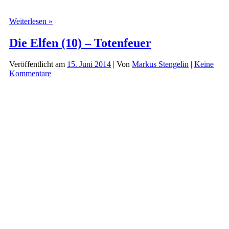
Dorian
Weiterlesen »
Hunter
(25)
Die Elfen (10) – Totenfeuer
–
Die
Veröffentlicht am
15. Juni 2014
| Von
Markus Stengelin
|
Keine
Masken
Kommentare
des
Dr.
Faustus
(Komplettbox)