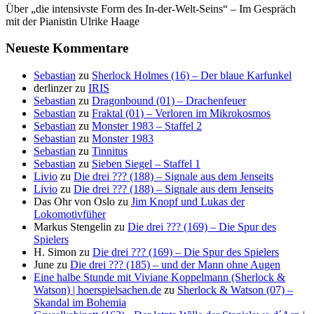
Über „die intensivste Form des In-der-Welt-Seins“ – Im Gespräch
mit der Pianistin Ulrike Haage
Neueste Kommentare
Sebastian
zu
Sherlock Holmes (16) – Der blaue Karfunkel
derlinzer
zu
IRIS
Sebastian
zu
Dragonbound (01) – Drachenfeuer
Sebastian
zu
Fraktal (01) – Verloren im Mikrokosmos
Sebastian
zu
Monster 1983 – Staffel 2
Sebastian
zu
Monster 1983
Sebastian
zu
Tinnitus
Sebastian
zu
Sieben Siegel – Staffel 1
Livio
zu
Die drei ??? (188) – Signale aus dem Jenseits
Livio
zu
Die drei ??? (188) – Signale aus dem Jenseits
Das Ohr von Oslo
zu
Jim Knopf und Lukas der
Lokomotivfüher
Markus Stengelin
zu
Die drei ??? (169) – Die Spur des
Spielers
H. Simon
zu
Die drei ??? (169) – Die Spur des Spielers
June
zu
Die drei ??? (185) – und der Mann ohne Augen
Eine halbe Stunde mit Viviane Koppelmann (Sherlock &
Watson) | hoerspielsachen.de
zu
Sherlock & Watson (07) –
Skandal im Bohemia