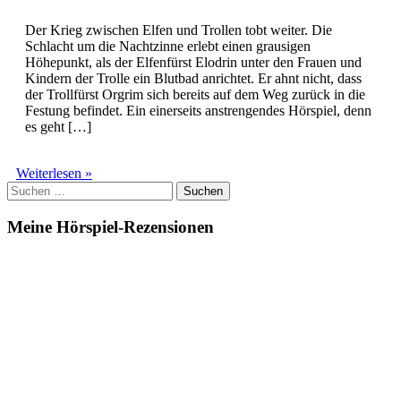
Der Krieg zwischen Elfen und Trollen tobt weiter. Die
Schlacht um die Nachtzinne erlebt einen grausigen
Höhepunkt, als der Elfenfürst Elodrin unter den Frauen und
Kindern der Trolle ein Blutbad anrichtet. Er ahnt nicht, dass
der Trollfürst Orgrim sich bereits auf dem Weg zurück in die
Festung befindet. Ein einerseits anstrengendes Hörspiel, denn
es geht […]
Die
Weiterlesen »
Suchen
Elfen
nach:
(10)
–
Meine Hörspiel-Rezensionen
Totenfeuer