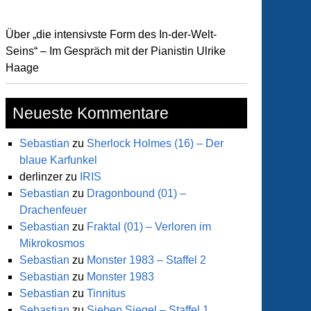
Über „die intensivste Form des In-der-Welt-
Seins“ – Im Gespräch mit der Pianistin Ulrike
Haage
Neueste Kommentare
Sebastian
zu
Sherlock Holmes (16) – Der
blaue Karfunkel
derlinzer
zu
IRIS
Sebastian
zu
Dragonbound (01) –
Drachenfeuer
Sebastian
zu
Fraktal (01) – Verloren im
Mikrokosmos
Sebastian
zu
Monster 1983 – Staffel 2
Sebastian
zu
Monster 1983
Sebastian
zu
Tinnitus
Sebastian
zu
Sieben Siegel – Staffel 1