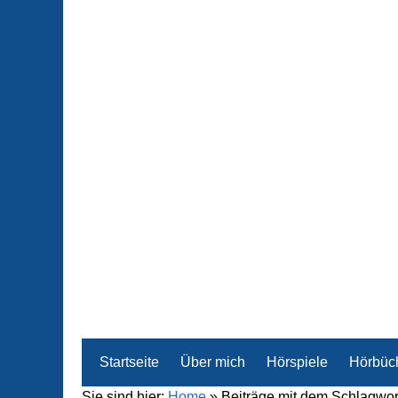
Startseite
Über mich
Hörspiele
Hörbüc
Sie sind hier:
Home
»
Beiträge mit dem Schlagwor