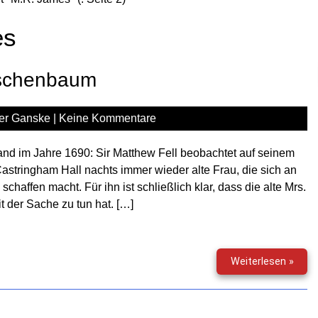
es
Eschenbaum
er Ganske
|
Keine Kommentare
nd im Jahre 1690: Sir Matthew Fell beobachtet auf seinem
astringham Hall nachts immer wieder alte Frau, die sich an
affen macht. Für ihn ist schließlich klar, dass die alte Mrs.
t der Sache zu tun hat. […]
Gruse
Weiterlesen »
(71)
–
Der