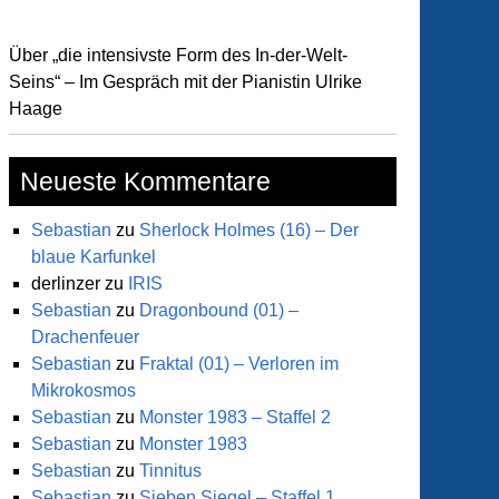
ernden
Über „die intensivste Form des In-der-Welt-
en
Seins“ – Im Gespräch mit der Pianistin Ulrike
Haage
Neueste Kommentare
Sebastian
zu
Sherlock Holmes (16) – Der
blaue Karfunkel
derlinzer
zu
IRIS
Sebastian
zu
Dragonbound (01) –
Drachenfeuer
Napping
Sebastian
zu
Fraktal (01) – Verloren im
Mikrokosmos
ana
Sebastian
zu
Monster 1983 – Staffel 2
Sebastian
zu
Monster 1983
Sebastian
zu
Tinnitus
same
Sebastian
zu
Sieben Siegel – Staffel 1