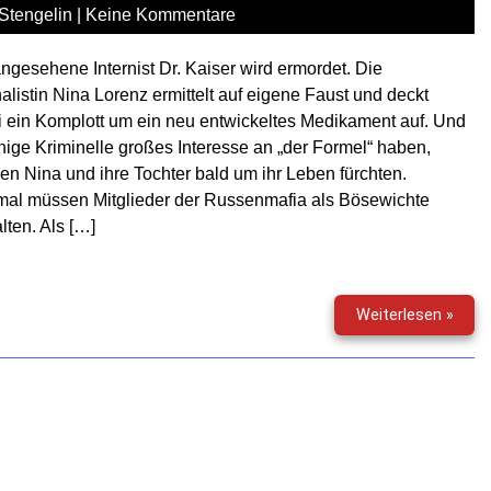
Schle
Stengelin
|
Keine Kommentare
ngesehene Internist Dr. Kaiser wird ermordet. Die
alistin Nina Lorenz ermittelt auf eigene Faust und deckt
 ein Komplott um ein neu entwickeltes Medikament auf. Und
nige Kriminelle großes Interesse an „der Formel“ haben,
n Nina und ihre Tochter bald um ihr Leben fürchten.
mal müssen Mitglieder der Russenmafia als Bösewichte
lten. Als […]
Mord
Weiterlesen »
in
Serie
(05)
–
Todg
–
Die