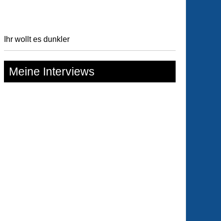
nsabbat
ahre
Ihr wollt es dunkler
nsabbat
Meine Interviews
eprüfung