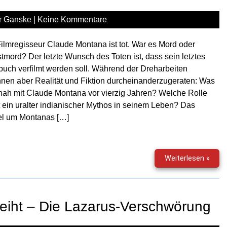
die
flüst
r Ganske
|
Keine Kommentare
Pupp
ilmregisseur Claude Montana ist tot. War es Mord oder
tmord? Der letzte Wunsch des Toten ist, dass sein letztes
uch verfilmt werden soll. Während der Dreharbeiten
nen aber Realität und Fiktion durcheinanderzugeraten: Was
ah mit Claude Montana vor vierzig Jahren? Welche Rolle
t ein uralter indianischer Mythos in seinem Leben? Das
el um Montanas […]
Mind
Weiterlesen »
(09)
–
Mont
oder
weiht – Die Lazarus-Verschwörung
Eine
selt