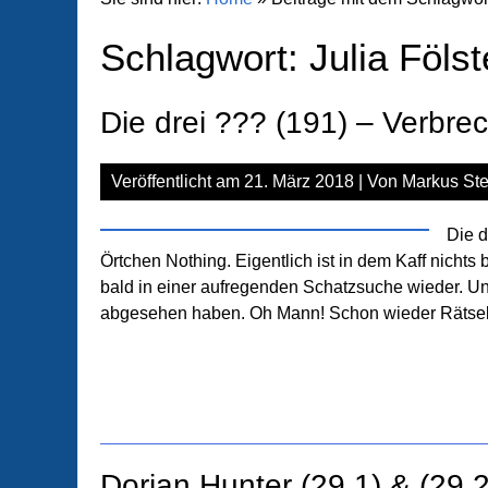
Schlagwort:
Julia Fölst
Die drei ??? (191) – Verbre
Veröffentlicht am
21. März 2018
| Von
Markus Ste
Die 
Örtchen Nothing. Eigentlich ist in dem Kaff nichts
bald in einer aufregenden Schatzsuche wieder. Und 
abgesehen haben. Oh Mann! Schon wieder Rätsel
Dorian Hunter (29.1) & (29.