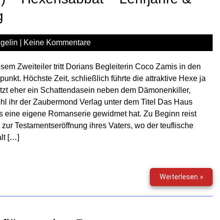
–
Verb
g
im
Nich
gelin
|
Keine Kommentare
esem Zweiteiler tritt Dorians Begleiterin Coco Zamis in den
lpunkt. Höchste Zeit, schließlich führte die attraktive Hexe ja
etzt eher ein Schattendasein neben dem Dämonenkiller,
l ihr der Zaubermond Verlag unter dem Titel Das Haus
 eine eigene Romanserie gewidmet hat. Zu Beginn reist
zur Testamentseröffnung ihres Vaters, wo der teuflische
lt […]
Doria
Weiterlesen »
Hunt
(29.1
&
(29.2