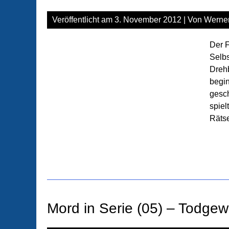
Veröffentlicht am
3. November 2012
| Von
Werne
Der F
Selbs
Drehb
begin
gesch
spiel
Räts
Mord in Serie (05) – Todge