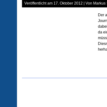
Veröffentlicht am
17. Oktober 2012
| Von
Markus 
Der a
Journ
dabei
da ei
müsse
Dies
herha