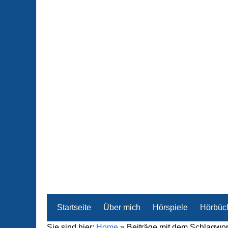
Startseite
Über mich
Hörspiele
Hörbüc
Sie sind hier:
Home
»
Beiträge mit dem Schlagwort