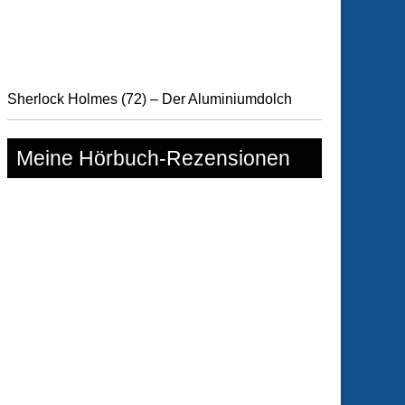
rechen
ts
Sherlock Holmes (72) – Der Aluminiumdolch
Meine Hörbuch-Rezensionen
n
er
)
)