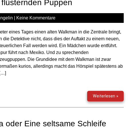
e flüsternden Puppen
–
Hexe
–
ngelin
|
Keine Kommentare
Lehrj
&
eter eines Tages einen alten Walkman in die Zentrale bringt,
Hexe
 die Detektive nicht, dass dies der Auftakt zu einem neuen,
–
euerlichen Fall werden wird. Ein Mädchen wurde entführt.
Reif
pur führt nach Mexiko. Und zu sprechenden
lzeugpuppen. Die Grundidee mit dem Walkman ist zwar
ermaßen kurios, allerdings macht das Hörspiel spätestens ab
[…]
Die
Weiterlesen »
drei
???
(180)
–
 oder Eine seltsame Schleife
und