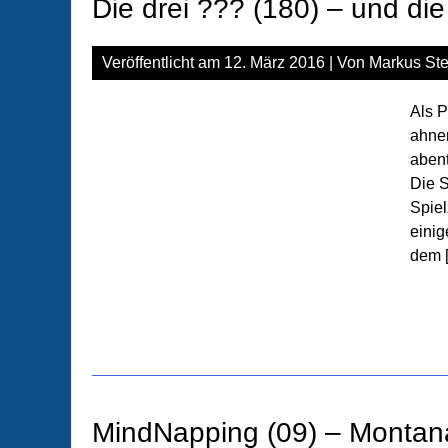
Die drei ??? (180) – und di
Veröffentlicht am
12. März 2016
| Von
Markus Ste
Als P
ahnen
abent
Die S
Spie
einig
dem 
MindNapping (09) – Montana