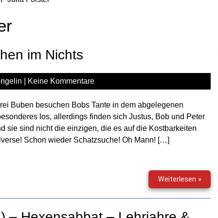
er
chen im Nichts
ngelin
|
Keine Kommentare
drei Buben besuchen Bobs Tante in dem abgelegenen
 besonderes los, allerdings finden sich Justus, Bob und Peter
sie sind nicht die einzigen, die es auf die Kostbarkeiten
verse! Schon wieder Schatzsuche! Oh Mann! […]
Die
Weiterlesen »
drei
???
(191)
2) – Hexensabbat – Lehrjahre &