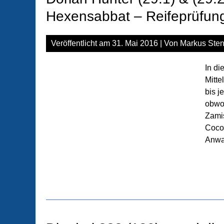
Hexensabbat – Reifeprüfun
Veröffentlicht am
31. Mai 2016
| Von
Markus Sten
In di
Mitte
bis j
obwoh
Zamis
Coco 
Anwa