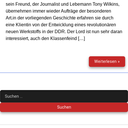
sein Freund, der Journalist und Lebemann Tony Wilkins,
übernehmen immer wieder Aufträge der besonderen
Art.in der vorliegenden Geschichte erfahren sie durch
eine Klientin von der Entwicklung eines revolutionären
neuen Werkstoffs in der DDR. Der Lord ist nun sehr daran
interessiert, auch den Klassenfeind […]
Lord
Weiterlesen »
(01)
–
Sch
vom
Inst
Suchen
nach: