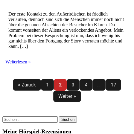
Der erste Kontakt zu den Außerirdischen ist friedlich
verlaufen, dennoch sind sich die Menschen immer noch nicht
über die genauen Absichten der Besucher im Klaren. Da
kommt vonseiten der Aliens ein verlockendes Angebot. Mein
Problem bei dieser Besprechung ist nun, dass ich wenig bis
gar nichts über den Fortgang der Story verrraten möchte und
kann, […]
Phantastische
Weiterlesen »
Geschichten
–
Captor
(CD2)
« Zurück
1
2
3
4
…
17
Weiter »
Suchen
nach:
Meine Hörspiel-Rezensionen