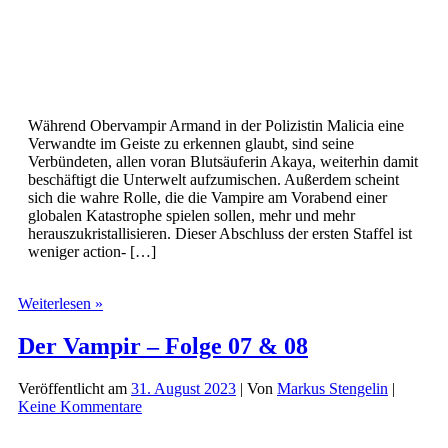
Während Obervampir Armand in der Polizistin Malicia eine
Verwandte im Geiste zu erkennen glaubt, sind seine
Verbündeten, allen voran Blutsäuferin Akaya, weiterhin damit
beschäftigt die Unterwelt aufzumischen. Außerdem scheint
sich die wahre Rolle, die die Vampire am Vorabend einer
globalen Katastrophe spielen sollen, mehr und mehr
herauszukristallisieren. Dieser Abschluss der ersten Staffel ist
weniger action- […]
Der
Weiterlesen »
Vampir
Folge
Der Vampir – Folge 07 & 08
09
&
Veröffentlicht am
31. August 2023
| Von
Markus Stengelin
|
10
Keine Kommentare