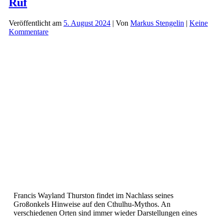
Ruf
Geschichte
–
Teil
Veröffentlicht am
5. August 2024
| Von
Markus Stengelin
|
Keine
1
Kommentare
Francis Wayland Thurston findet im Nachlass seines
Großonkels Hinweise auf den Cthulhu-Mythos. An
verschiedenen Orten sind immer wieder Darstellungen eines