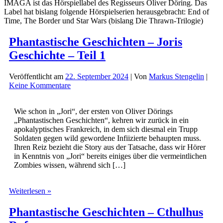
IMAGA ist das Hörspiellabel des Regisseurs Oliver Döring. Das
Label hat bislang folgende Hörspielserien herausgebracht: End of
Time, The Border und Star Wars (bislang Die Thrawn-Trilogie)
Phantastische Geschichten – Joris
Geschichte – Teil 1
Veröffentlicht am
22. September 2024
| Von
Markus Stengelin
|
Keine Kommentare
Wie schon in „Jori“, der ersten von Oliver Dörings
„Phantastischen Geschichten“, kehren wir zurück in ein
apokalyptisches Frankreich, in dem sich diesmal ein Trupp
Soldaten gegen wild gewordene Infiizierte behaupten muss.
Ihren Reiz bezieht die Story aus der Tatsache, dass wir Hörer
in Kenntnis von „Jori“ bereits einiges über die vermeintlichen
Zombies wissen, während sich […]
Phantastische
Weiterlesen »
Geschichten
–
Phantastische Geschichten – Cthulhus
Joris