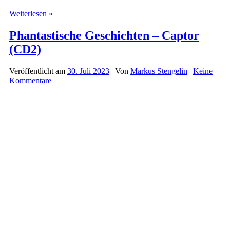
Der
Weiterlesen »
Vampir
–
Phantastische Geschichten – Captor
Folge
(CD2)
07
&
08
Veröffentlicht am
30. Juli 2023
| Von
Markus Stengelin
|
Keine
Kommentare