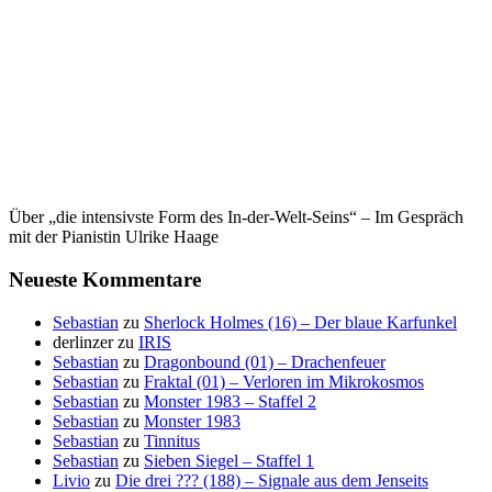
Über „die intensivste Form des In-der-Welt-Seins“ – Im Gespräch
mit der Pianistin Ulrike Haage
Neueste Kommentare
Sebastian
zu
Sherlock Holmes (16) – Der blaue Karfunkel
derlinzer
zu
IRIS
Sebastian
zu
Dragonbound (01) – Drachenfeuer
Sebastian
zu
Fraktal (01) – Verloren im Mikrokosmos
Sebastian
zu
Monster 1983 – Staffel 2
Sebastian
zu
Monster 1983
Sebastian
zu
Tinnitus
Sebastian
zu
Sieben Siegel – Staffel 1
Livio
zu
Die drei ??? (188) – Signale aus dem Jenseits