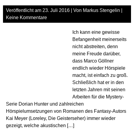
Gewi
Veröffentlicht am
23. Juli 2016
| Von
Markus Stengelin
|
Keine Kommentare
Ich kann eine gewisse
Befangenheit meinerseits
nicht abstreiten, denn
meine Freude darüber,
dass Marco Göllner
endlich wieder Hörspiele
macht, ist einfach zu groß.
Schließlich hat er in den
letzten Jahren mit seinen
Arbeiten für die Mystery-
Serie Dorian Hunter und zahlreichen
Hörspielumsetzungen von Romanen des Fantasy-Autors
Kai Meyer (Loreley, Die Geisterseher) immer wieder
gezeigt, welche akustischen […]