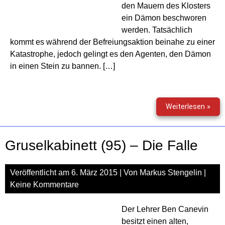
den Mauern des Klosters
ein Dämon beschworen
werden. Tatsächlich
kommt es während der Befreiungsaktion beinahe zu einer
Katastrophe, jedoch gelingt es den Agenten, den Dämon
in einen Stein zu bannen. […]
Fost
Weiterlesen »
(01)
–
Prol
Gruselkabinett (95) – Die Falle
Die
Seel
eine
Veröffentlicht am
6. März 2015
| Von
Markus Stengelin
|
Däm
Keine Kommentare
(inkl.
Gewi
Der Lehrer Ben Canevin
besitzt einen alten,