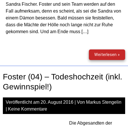
Sandra Fischer. Foster und sein Team werden auf den
Fall aufmerksam, denn es scheint, als sei die Sandra von
einem Dämon besessen. Bald müssen sie feststellen,
dass die Mächte der Hölle noch lange nicht zur Ruhe
gekommen sind. Und am Ende muss […]
Fost
Weiterlesen »
(05)
–
Die
Foster (04) – Todeshochzeit (inkl.
Hex
(inkl.
Gewinnspiel!)
Gewi
Veröffentlicht am
20. August 2016
| Von
Markus Stengelin
|
Keine Kommentare
Die Abgesandten der