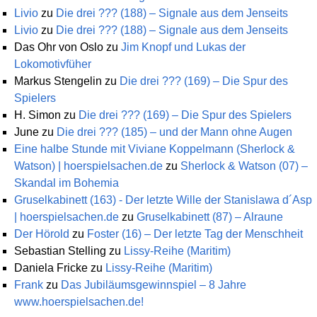
Livio
zu
Die drei ??? (188) – Signale aus dem Jenseits
Livio
zu
Die drei ??? (188) – Signale aus dem Jenseits
Das Ohr von Oslo
zu
Jim Knopf und Lukas der
Lokomotivfüher
Markus Stengelin
zu
Die drei ??? (169) – Die Spur des
Spielers
H. Simon
zu
Die drei ??? (169) – Die Spur des Spielers
June
zu
Die drei ??? (185) – und der Mann ohne Augen
Eine halbe Stunde mit Viviane Koppelmann (Sherlock &
Watson) | hoerspielsachen.de
zu
Sherlock & Watson (07) –
Skandal im Bohemia
Gruselkabinett (163) - Der letzte Wille der Stanislawa d´Asp
| hoerspielsachen.de
zu
Gruselkabinett (87) – Alraune
Der Hörold
zu
Foster (16) – Der letzte Tag der Menschheit
Sebastian Stelling
zu
Lissy-Reihe (Maritim)
Daniela Fricke
zu
Lissy-Reihe (Maritim)
Frank
zu
Das Jubiläumsgewinnspiel – 8 Jahre
www.hoerspielsachen.de!