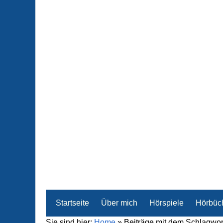
Startseite
Über mich
Hörspiele
Hörbüc
Sie sind hier:
Home
»
Beiträge mit dem Schlagwor