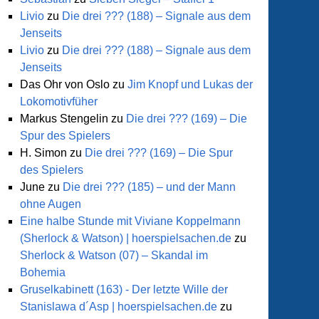
nz
Livio
zu
Die drei ??? (188) – Signale aus dem
Jenseits
uggler
Livio
zu
Die drei ??? (188) – Signale aus dem
Jenseits
Das Ohr von Oslo
zu
Jim Knopf und Lukas der
Lokomotivfüher
Markus Stengelin
zu
Die drei ??? (169) – Die
Spur des Spielers
H. Simon
zu
Die drei ??? (169) – Die Spur
des Spielers
June
zu
Die drei ??? (185) – und der Mann
ohne Augen
Eine halbe Stunde mit Viviane Koppelmann
(Sherlock & Watson) | hoerspielsachen.de
zu
Sherlock & Watson (07) – Skandal im
e
Bohemia
mando
Gruselkabinett (163) - Der letzte Wille der
Stanislawa d´Asp | hoerspielsachen.de
zu