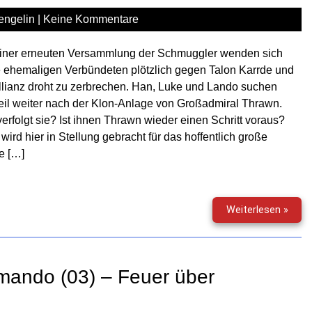
engelin
|
Keine Kommentare
einer erneuten Versammlung der Schmuggler wenden sich
 ehemaligen Verbündeten plötzlich gegen Talon Karrde und
llianz droht zu zerbrechen. Han, Luke und Lando suchen
il weiter nach der Klon-Anlage von Großadmiral Thrawn.
erfolgt sie? Ist ihnen Thrawn wieder einen Schritt voraus?
 wird hier in Stellung gebracht für das hoffentlich große
e […]
Star
Weiterlesen »
Wars
–
Das
letzt
mando (03) – Feuer über
Kom
(04)
–