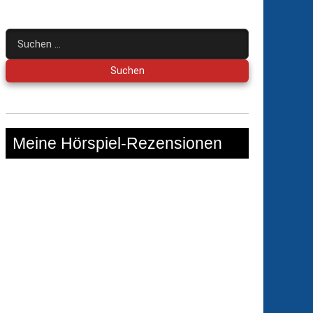
Suchen
nach:
Meine Hörspiel-Rezensionen
ia
al
cchio