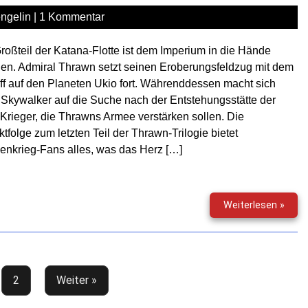
Allia
ngelin
|
1 Kommentar
der
Schm
roßteil der Katana-Flotte ist dem Imperium in die Hände
len. Admiral Thrawn setzt seinen Eroberungsfeldzug mit dem
ff auf den Planeten Ukio fort. Währenddessen macht sich
Skywalker auf die Suche nach der Entstehungsstätte der
Krieger, die Thrawns Armee verstärken sollen. Die
ktfolge zum letzten Teil der Thrawn-Trilogie bietet
enkrieg-Fans alles, was das Herz […]
Star
Weiterlesen »
Wars
–
Das
letzt
Kom
2
Weiter »
(01)
–