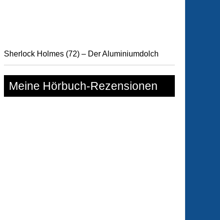
Sherlock Holmes (72) – Der Aluminiumdolch
Meine Hörbuch-Rezensionen
e
mando