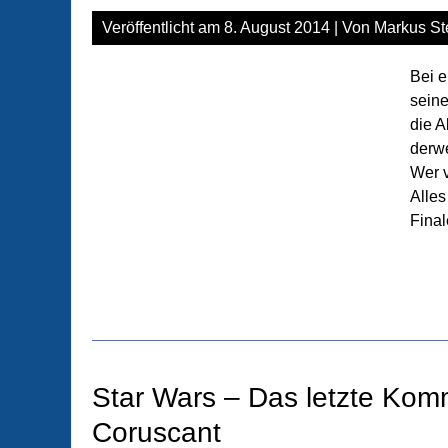
Veröffentlicht am
8. August 2014
| Von
Markus St
Bei 
seine
die A
derwe
Wer v
Alles
Final
Star Wars – Das letzte Kom
Coruscant