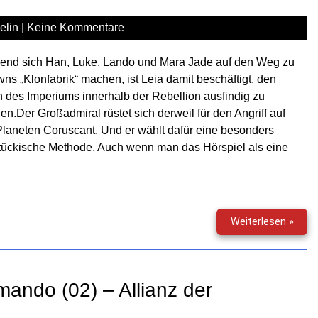
Gefa
elin
|
Keine Kommentare
auf
Wayl
end sich Han, Luke, Lando und Mara Jade auf den Weg zu
ns „Klonfabrik“ machen, ist Leia damit beschäftigt, den
 des Imperiums innerhalb der Rebellion ausfindig zu
n.Der Großadmiral rüstet sich derweil für den Angriff auf
laneten Coruscant. Und er wählt dafür eine besonders
tückische Methode. Auch wenn man das Hörspiel als eine
Star
Weiterlesen »
Wars
–
Das
letzt
ando (02) – Allianz der
Kom
(03)