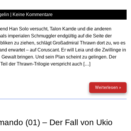
–
Feue
elin
|
Keine Kommentare
über
Coru
end Han Solo versucht, Talon Karrde und die anderen
ls imperialen Schmuggler endgültig auf die Seite der
liken zu ziehen, schlägt Großadmiral Thrawn dort zu, wo es
nd erwartet – auf Coruscant. Er will Leia und die Zwillinge in
 Gewalt bringen. Und sein Plan scheint zu gelingen. Der
e Teil der Thrawn-Trilogie verspricht auch […]
Star
Weiterlesen »
Wars
–
Das
letzt
Kom
mando (01) – Der Fall von Ukio
(02)
–