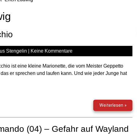
wig
chio
us Stengelin
|
Keine Kommentare
chio ist eine kleine Marionette, die vom Meister Geppetto
 das er sprechen und laufen kann. Und wie jeder Junge hat
Titan
Weiterlesen »
Speci
(10)
–
mando (04) – Gefahr auf Wayland
Pino