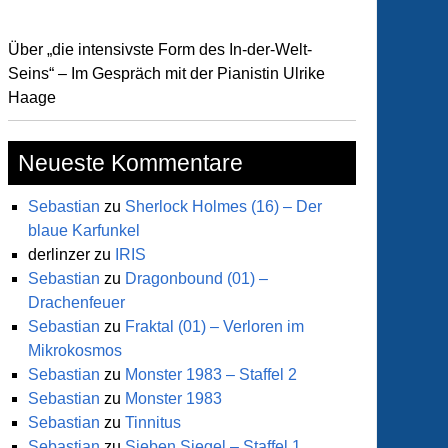
r
Über „die intensivste Form des In-der-Welt-
scant
Seins“ – Im Gespräch mit der Pianistin Ulrike
Haage
Neueste Kommentare
Sebastian
zu
Sherlock Holmes (16) – Der
blaue Karfunkel
derlinzer
zu
IRIS
Sebastian
zu
Dragonbound (01) –
Drachenfeuer
Sebastian
zu
Fraktal (01) – Verloren im
Mikrokosmos
Sebastian
zu
Monster 1983 – Staffel 2
e
Sebastian
zu
Monster 1983
mando
Sebastian
zu
Tinnitus
Sebastian
zu
Sieben Siegel – Staffel 1