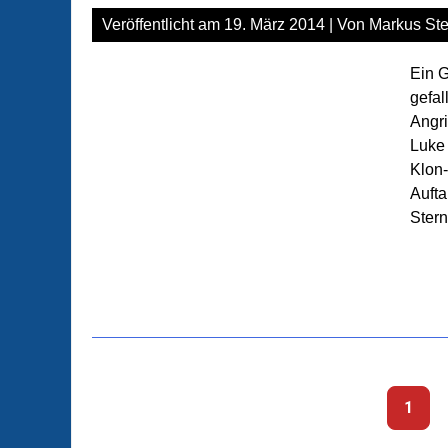
Veröffentlicht am
19. März 2014
| Von
Markus Ste
Ein G
gefal
Angri
Luke 
Klon-
Aufta
Stern
1