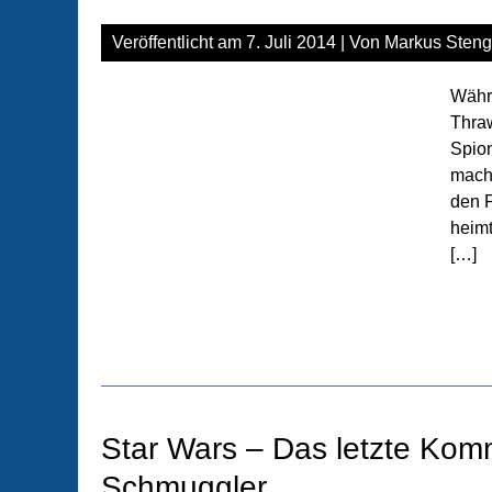
Veröffentlicht am
7. Juli 2014
| Von
Markus Steng
Währ
Thraw
Spion
mache
den P
heim
[…]
Star Wars – Das letzte Komm
Schmuggler