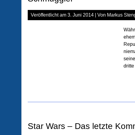
Veröffentlicht am
3. Juni 2014
| Von
Markus Steng
Währ
ehema
Repub
niema
seine
dritt
Star Wars – Das letzte Kom