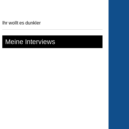
hr
and
Ihr wollt es dunkler
Meine Interviews
e
mando