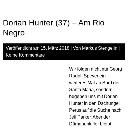
(Aud
Reze
Dorian Hunter (37) – Am Rio
Negro
Veröffentlicht am
15. März 2018
| Von
Markus Stengelin
|
Keine Kommentare
Wir folgen nicht nur Georg
Rudolf Speyer ein
weiteres Mal an Bord der
Santa Maria, sondern
begeben uns mit Dorian
Hunter in den Dschungel
Perus auf die Suche nach
Jeff Parker. Aber der
Dämonenkiller bleibt