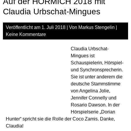
Auf der HÖRMICH 2018 mit
Yan
Tur
Claudia Urbschat-Mingues
Veröffentlicht am
1. Juli 2018
| Von
Markus Stengelin
|
Keine Kommentare
Claudia Urbschat-
Mingues ist
Schauspielerin, Hörspiel-
und Synchronsprecherin.
Sie ist unter anderem die
deutsche Stammstimme
von Angelina Jolie,
Jennifer Connelly und
Rosario Dawson. In der
Hörspielserie „Dorian
Hunter“ spricht sie die Rolle der Coco Zamis. Danke,
Claudia!