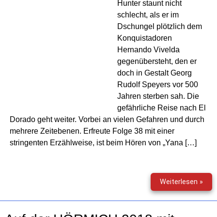
Hunter staunt nicht
schlecht, als er im
Dschungel plötzlich dem
Konquistadoren
Hernando Vivelda
gegenübersteht, den er
doch in Gestalt Georg
Rudolf Speyers vor 500
Jahren sterben sah. Die
gefährliche Reise nach El
Dorado geht weiter. Vorbei an vielen Gefahren und durch
mehrere Zeitebenen. Erfreute Folge 38 mit einer
stringenten Erzählweise, ist beim Hören von „Yana […]
Dori
Weiterlesen »
Hunt
(39)
–