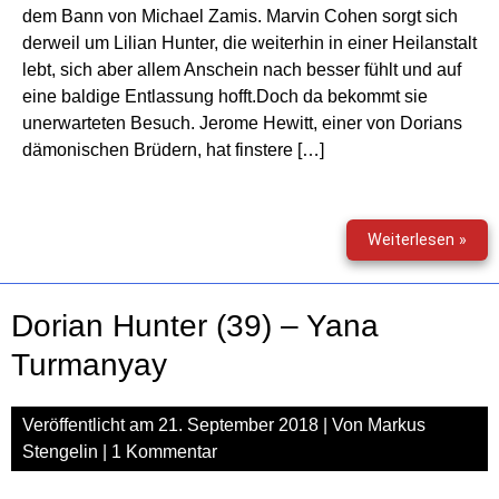
dem Bann von Michael Zamis. Marvin Cohen sorgt sich
derweil um Lilian Hunter, die weiterhin in einer Heilanstalt
lebt, sich aber allem Anschein nach besser fühlt und auf
eine baldige Entlassung hofft.Doch da bekommt sie
unerwarteten Besuch. Jerome Hewitt, einer von Dorians
dämonischen Brüdern, hat finstere […]
Dori
Weiterlesen »
Hunt
(40)
–
Dorian Hunter (39) – Yana
Das
Gro
Turmanyay
Tier
Veröffentlicht am
21. September 2018
| Von
Markus
Stengelin
|
1 Kommentar