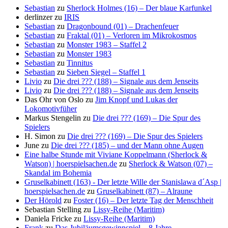
Sebastian
zu
Sherlock Holmes (16) – Der blaue Karfunkel
derlinzer
zu
IRIS
Sebastian
zu
Dragonbound (01) – Drachenfeuer
Sebastian
zu
Fraktal (01) – Verloren im Mikrokosmos
Sebastian
zu
Monster 1983 – Staffel 2
Sebastian
zu
Monster 1983
Sebastian
zu
Tinnitus
Sebastian
zu
Sieben Siegel – Staffel 1
Livio
zu
Die drei ??? (188) – Signale aus dem Jenseits
Livio
zu
Die drei ??? (188) – Signale aus dem Jenseits
Das Ohr von Oslo
zu
Jim Knopf und Lukas der
Lokomotivfüher
Markus Stengelin
zu
Die drei ??? (169) – Die Spur des
Spielers
H. Simon
zu
Die drei ??? (169) – Die Spur des Spielers
June
zu
Die drei ??? (185) – und der Mann ohne Augen
Eine halbe Stunde mit Viviane Koppelmann (Sherlock &
Watson) | hoerspielsachen.de
zu
Sherlock & Watson (07) –
Skandal im Bohemia
Gruselkabinett (163) - Der letzte Wille der Stanislawa d´Asp |
hoerspielsachen.de
zu
Gruselkabinett (87) – Alraune
Der Hörold
zu
Foster (16) – Der letzte Tag der Menschheit
Sebastian Stelling
zu
Lissy-Reihe (Maritim)
Daniela Fricke
zu
Lissy-Reihe (Maritim)
Frank
zu
Das Jubiläumsgewinnspiel – 8 Jahre