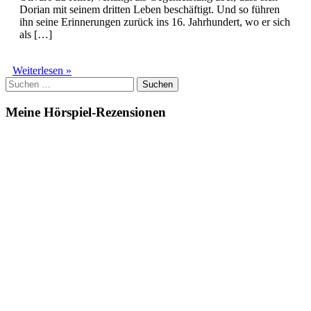
Dorian mit seinem dritten Leben beschäftigt. Und so führen
ihn seine Erinnerungen zurück ins 16. Jahrhundert, wo er sich
als […]
Dorian
Weiterlesen »
Suchen
Hunter
nach:
(25)
–
Meine Hörspiel-Rezensionen
Die
Masken
des
Dr.
Faustus
(Komplettbox)