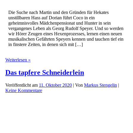
Die Suche nach Martin und den Gründen für Hekates
unstillbaren Hass auf Dorian führt Coco in ein
geheimnisvolles Mädchenpensionat und Hunter in sein
vergangenes Leben als Georg Rudolf Speyer. Und so werden
wir Hörer Zeugen eines Hexenprozesses, lernen einen neuen
musikalischen Gefährten Speyers kennen und tauchen tief ein
in finstere Zeiten, in denen sich mit […]
Dorian
Weiterlesen »
Hunter
(53)
Das tapfere Schneiderlein
–
Das
Veröffentlicht am
11. Oktober 2020
| Von
Markus Stengelin
|
Sonnengeflecht
Keine Kommentare