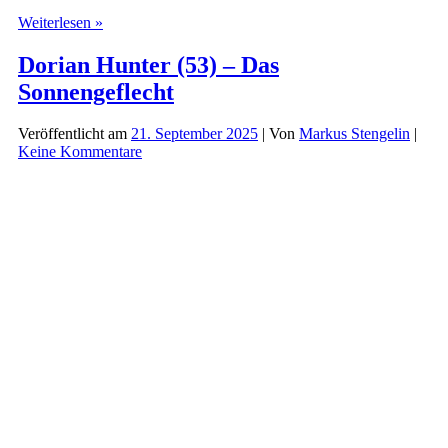
Dorian
Weiterlesen »
Hunter
(54)
Dorian Hunter (53) – Das
–
Sonnengeflecht
Mephistopheles
Veröffentlicht am
21. September 2025
| Von
Markus Stengelin
|
Keine Kommentare