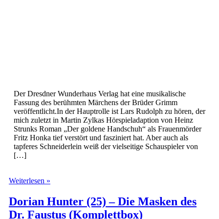
Der Dresdner Wunderhaus Verlag hat eine musikalische
Fassung des berühmten Märchens der Brüder Grimm
veröffentlicht.In der Hauptrolle ist Lars Rudolph zu hören, der
mich zuletzt in Martin Zylkas Hörspieladaption von Heinz
Strunks Roman „Der goldene Handschuh“ als Frauenmörder
Fritz Honka tief verstört und fasziniert hat. Aber auch als
tapferes Schneiderlein weiß der vielseitige Schauspieler von
[…]
Das
Weiterlesen »
tapfere
Schneiderlein
Dorian Hunter (25) – Die Masken des
Dr. Faustus (Komplettbox)