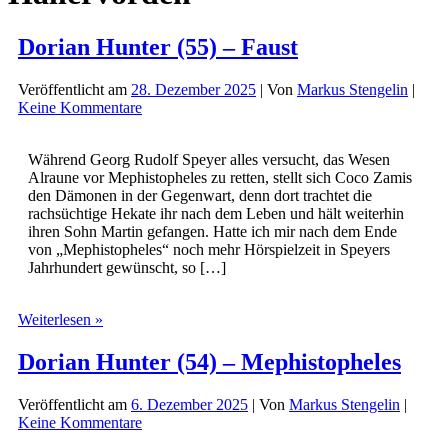
Dorian Hunter (55) – Faust
Veröffentlicht am
28. Dezember 2025
| Von
Markus Stengelin
|
Keine Kommentare
Während Georg Rudolf Speyer alles versucht, das Wesen
Alraune vor Mephistopheles zu retten, stellt sich Coco Zamis
den Dämonen in der Gegenwart, denn dort trachtet die
rachsüchtige Hekate ihr nach dem Leben und hält weiterhin
ihren Sohn Martin gefangen. Hatte ich mir nach dem Ende
von „Mephistopheles“ noch mehr Hörspielzeit in Speyers
Jahrhundert gewünscht, so […]
Dorian
Weiterlesen »
Hunter
(55)
Dorian Hunter (54) – Mephistopheles
–
Faust
Veröffentlicht am
6. Dezember 2025
| Von
Markus Stengelin
|
Keine Kommentare