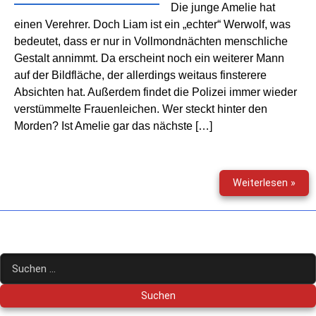
Die junge Amelie hat
einen Verehrer. Doch Liam ist ein „echter“ Werwolf, was
bedeutet, dass er nur in Vollmondnächten menschliche
Gestalt annimmt. Da erscheint noch ein weiterer Mann
auf der Bildfläche, der allerdings weitaus finsterere
Absichten hat. Außerdem findet die Polizei immer wieder
verstümmelte Frauenleichen. Wer steckt hinter den
Morden? Ist Amelie gar das nächste […]
Dre
Weiterlesen »
Grus
(18)
–
Die
Mac
Suchen
des
nach:
Mon