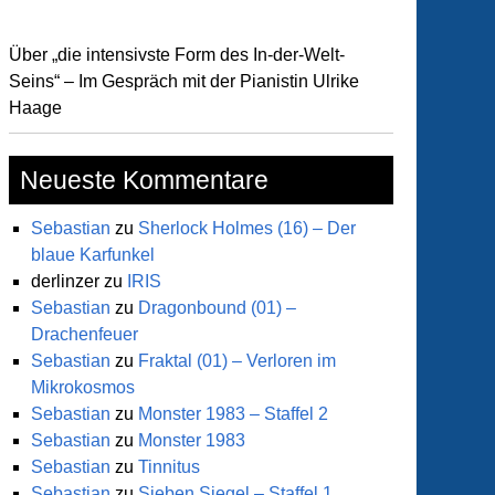
Über „die intensivste Form des In-der-Welt-
Seins“ – Im Gespräch mit der Pianistin Ulrike
Haage
Neueste Kommentare
Sebastian
zu
Sherlock Holmes (16) – Der
blaue Karfunkel
derlinzer
zu
IRIS
Sebastian
zu
Dragonbound (01) –
Drachenfeuer
Sebastian
zu
Fraktal (01) – Verloren im
Mikrokosmos
Sebastian
zu
Monster 1983 – Staffel 2
Sebastian
zu
Monster 1983
Sebastian
zu
Tinnitus
Sebastian
zu
Sieben Siegel – Staffel 1