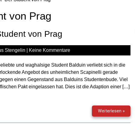
nt von Prag
Student von Prag
s Stengelin
|
Keine Kommentare
eliebte und waghalsige Student Balduin verliebt sich in die
lockende Angebot des unheimlichen Scapinelli gerade
n gegen einen Gegenstand aus Balduins Studentenbude. Viel
flischen Pakt eingelassen hat. Dies ist die Adaption einer […]
Gruse
Weiterlesen »
(175)
–
Der