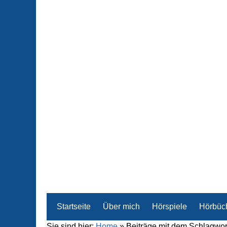
Startseite
Über mich
Hörspiele
Hörbüc
Sie sind hier:
Home
»
Beiträge mit dem Schlagwor