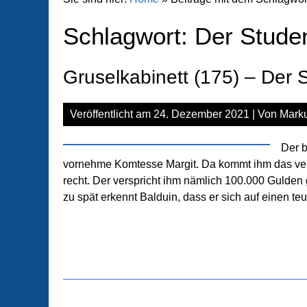
Schlagwort:
Der Stude
Gruselkabinett (175) – Der 
Veröffentlicht am
24. Dezember 2021
| Von
Marku
Der b
vornehme Komtesse Margit. Da kommt ihm das ver
recht. Der verspricht ihm nämlich 100.000 Gulde
zu spät erkennt Balduin, dass er sich auf einen teu