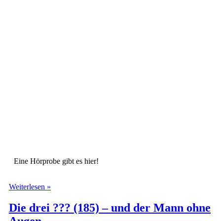
Eine Hörprobe gibt es hier!
Die
Weiterlesen »
drei
???
Die drei ??? (185) – und der Mann ohne
(192)
Augen