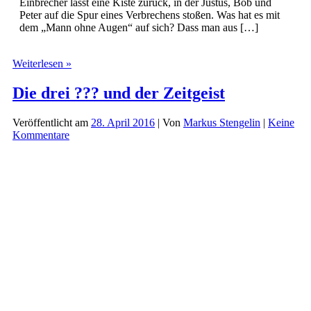
Einbrecher lässt eine Kiste zurück, in der Justus, Bob und
Peter auf die Spur eines Verbrechens stoßen. Was hat es mit
dem „Mann ohne Augen“ auf sich? Dass man aus […]
Die
Weiterlesen »
drei
???
Die drei ??? und der Zeitgeist
(185)
–
Veröffentlicht am
28. April 2016
| Von
Markus Stengelin
|
Keine
und
Kommentare
der
Mann
ohne
Augen