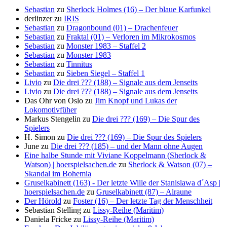
Sebastian
zu
Sherlock Holmes (16) – Der blaue Karfunkel
derlinzer
zu
IRIS
Sebastian
zu
Dragonbound (01) – Drachenfeuer
Sebastian
zu
Fraktal (01) – Verloren im Mikrokosmos
Sebastian
zu
Monster 1983 – Staffel 2
Sebastian
zu
Monster 1983
Sebastian
zu
Tinnitus
Sebastian
zu
Sieben Siegel – Staffel 1
Livio
zu
Die drei ??? (188) – Signale aus dem Jenseits
Livio
zu
Die drei ??? (188) – Signale aus dem Jenseits
Das Ohr von Oslo
zu
Jim Knopf und Lukas der
Lokomotivfüher
Markus Stengelin
zu
Die drei ??? (169) – Die Spur des
Spielers
H. Simon
zu
Die drei ??? (169) – Die Spur des Spielers
June
zu
Die drei ??? (185) – und der Mann ohne Augen
Eine halbe Stunde mit Viviane Koppelmann (Sherlock &
Watson) | hoerspielsachen.de
zu
Sherlock & Watson (07) –
Skandal im Bohemia
Gruselkabinett (163) - Der letzte Wille der Stanislawa d´Asp |
hoerspielsachen.de
zu
Gruselkabinett (87) – Alraune
Der Hörold
zu
Foster (16) – Der letzte Tag der Menschheit
Sebastian Stelling
zu
Lissy-Reihe (Maritim)
Daniela Fricke
zu
Lissy-Reihe (Maritim)