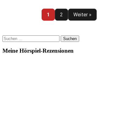
???
(178)
–
1
2
Weiter »
Der
gefiederte
Schrecken
Suchen
nach:
Meine Hörspiel-Rezensionen