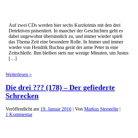
Auf zwei CDs werden hier sechs Kurzkrimis mit den drei
Detektiven präsentiert. In mancher der Geschichten geht es
dabei ungewohnt übersinnlich zu, und immer wieder spielt
das Thema Zeit eine besondere Rolle. In Immer und immer
wieder von Hendrik Buchna gerät der arme Peter in eine
Zeitschleife. Ihm bleiben stets nur wenige Minuten, um Justus
[…]
Die
Weiterlesen »
drei
???
Die drei ??? (178) – Der gefiederte
und
Schrecken
der
Zeitgeist
Veröffentlicht am
19. Januar 2016
| Von
Markus Stengelin
|
1 Kommentar