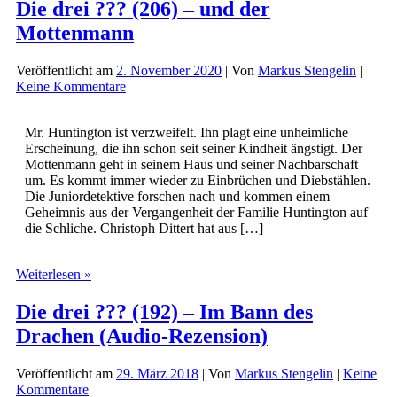
Die drei ??? (206) – und der
Mottenmann
Veröffentlicht am
2. November 2020
| Von
Markus Stengelin
|
Keine Kommentare
Mr. Huntington ist verzweifelt. Ihn plagt eine unheimliche
Erscheinung, die ihn schon seit seiner Kindheit ängstigt. Der
Mottenmann geht in seinem Haus und seiner Nachbarschaft
um. Es kommt immer wieder zu Einbrüchen und Diebstählen.
Die Juniordetektive forschen nach und kommen einem
Geheimnis aus der Vergangenheit der Familie Huntington auf
die Schliche. Christoph Dittert hat aus […]
Die
Weiterlesen »
drei
???
Die drei ??? (192) – Im Bann des
(206)
Drachen (Audio-Rezension)
–
und
der
Veröffentlicht am
29. März 2018
| Von
Markus Stengelin
|
Keine
Mottenmann
Kommentare