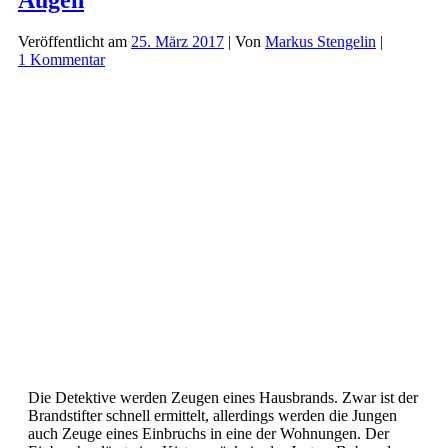
–
Im
Bann
Veröffentlicht am
25. März 2017
| Von
Markus Stengelin
|
des
1 Kommentar
Drachen
(Audio-
Rezension)
Die Detektive werden Zeugen eines Hausbrands. Zwar ist der
Brandstifter schnell ermittelt, allerdings werden die Jungen
auch Zeuge eines Einbruchs in eine der Wohnungen. Der