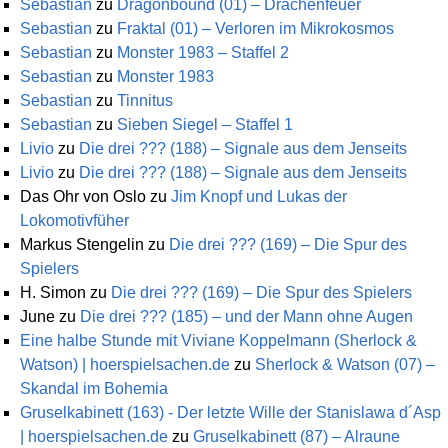
Sebastian
zu
Dragonbound (01) – Drachenfeuer
Sebastian
zu
Fraktal (01) – Verloren im Mikrokosmos
Sebastian
zu
Monster 1983 – Staffel 2
Sebastian
zu
Monster 1983
Sebastian
zu
Tinnitus
Sebastian
zu
Sieben Siegel – Staffel 1
Livio
zu
Die drei ??? (188) – Signale aus dem Jenseits
Livio
zu
Die drei ??? (188) – Signale aus dem Jenseits
Das Ohr von Oslo
zu
Jim Knopf und Lukas der
Lokomotivfüher
Markus Stengelin
zu
Die drei ??? (169) – Die Spur des
Spielers
H. Simon
zu
Die drei ??? (169) – Die Spur des Spielers
June
zu
Die drei ??? (185) – und der Mann ohne Augen
Eine halbe Stunde mit Viviane Koppelmann (Sherlock &
Watson) | hoerspielsachen.de
zu
Sherlock & Watson (07) –
Skandal im Bohemia
Gruselkabinett (163) - Der letzte Wille der Stanislawa d´Asp
| hoerspielsachen.de
zu
Gruselkabinett (87) – Alraune