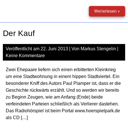
Dien
Weiterlesen »
Geis
Der Kauf
Veröffentlicht am
22. Juni 2013
| Von
Markus Stengelin
|
Keine Kommentare
Zwei Ehepaare liefern sich einen erbitterten Kleinkrieg
um eine Stadtwohnung in einem hippen Stadtviertel. Ein
besonderer Kniff des Autors Paul Plamper ist, dass er die
Geschichte rückwärts erzählt. Und so werden wir bereits
zu Beginn Zeugen, wie am Anfang (Ende) beide
verfeindeten Parteien schließlich als Verlierer dastehen.
Das Radiohörspiel ist beim Portal www.hoerspielpark.de
als CD […]