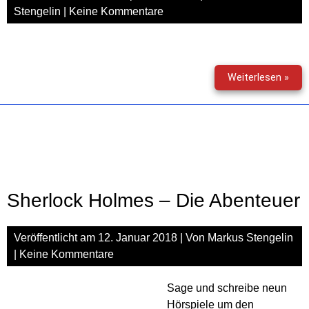
Stengelin
|
Keine Kommentare
Sher
Weiterlesen »
Hol
–
Die
Absc
(Aud
Reze
Sherlock Holmes – Die Abenteuer
Veröffentlicht am
12. Januar 2018
| Von
Markus Stengelin
|
Keine Kommentare
Sage und schreibe neun
Hörspiele um den