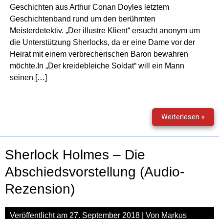
Geschichten aus Arthur Conan Doyles letztem
Geschichtenband rund um den berühmten
Meisterdetektiv. „Der illustre Klient“ ersucht anonym um
die Unterstützung Sherlocks, da er eine Dame vor der
Heirat mit einem verbrecherischen Baron bewahren
möchte.In „Der kreidebleiche Soldat“ will ein Mann
seinen […]
Sher
Weiterlesen »
Hol
–
Die
Sherlock Holmes – Die
letz
Fälle
Abschiedsvorstellung (Audio-
Rezension)
Veröffentlicht am
27. September 2018
| Von
Markus