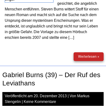
gesichtet, die angeblich
Menschen entführen. Steven Burns wittert Stoff für einen
neuen Roman und macht sich auf die Suche nach dem
Ursprung dieser mysteriösen Erscheinungen. Was er
entdeckt, ist unglaublich und bringt nicht nur sein Leben
in größte Gefahr. Die Vorlage zu diesem Hörbuch
erschien bereits 2007 und stellte eine […]
Gabr
Weiterlesen »
Bur
(0)
–
Gabriel Burns (39) – Der Ruf des
Die
grau
Leviathans
Enge
Veröffentlicht am
20. Dezember 2013
| Von
Markus
Stengelin
|
Keine Kommentare