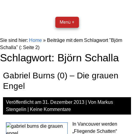
Menü +
Sie sind hier:
Home
»
Beiträge mit dem Schlagwort "Björn
Schalla"
(: Seite 2)
Schlagwort:
Björn Schalla
Gabriel Burns (0) – Die grauen
Engel
Veröffentlicht am
31. Dezember 2013
| Von
Markus
Stengelin
|
Keine Kommentare
In Vancouver werden
„Fliegende Schatten“