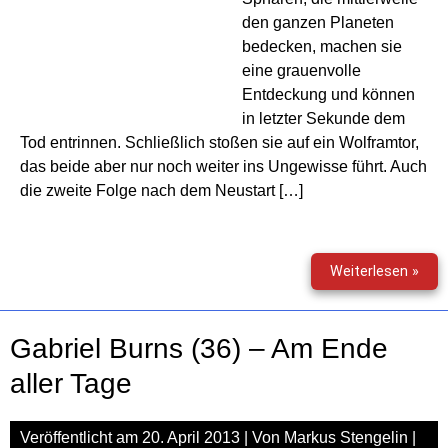
den ganzen Planeten
bedecken, machen sie
eine grauenvolle
Entdeckung und können
in letzter Sekunde dem
Tod entrinnen. Schließlich stoßen sie auf ein Wolframtor,
das beide aber nur noch weiter ins Ungewisse führt. Auch
die zweite Folge nach dem Neustart […]
Gabr
Weiterlesen »
Bur
(37)
–
Gabriel Burns (36) – Am Ende
Der
Ate
aller Tage
der
Fahl
Veröffentlicht am
20. April 2013
| Von
Markus Stengelin
|