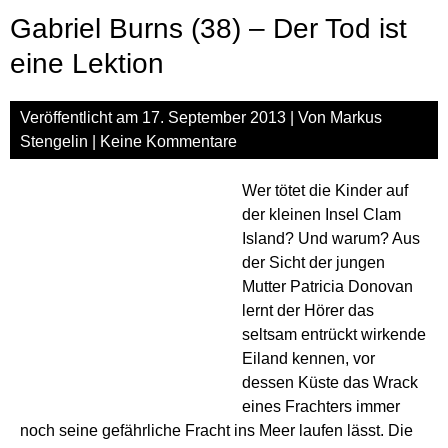
–
Gabriel Burns (38) – Der Tod ist
Der
Ruf
eine Lektion
des
Levi
Veröffentlicht am
17. September 2013
| Von
Markus
Stengelin
|
Keine Kommentare
Wer tötet die Kinder auf
der kleinen Insel Clam
Island? Und warum? Aus
der Sicht der jungen
Mutter Patricia Donovan
lernt der Hörer das
seltsam entrückt wirkende
Eiland kennen, vor
dessen Küste das Wrack
eines Frachters immer
noch seine gefährliche Fracht ins Meer laufen lässt. Die