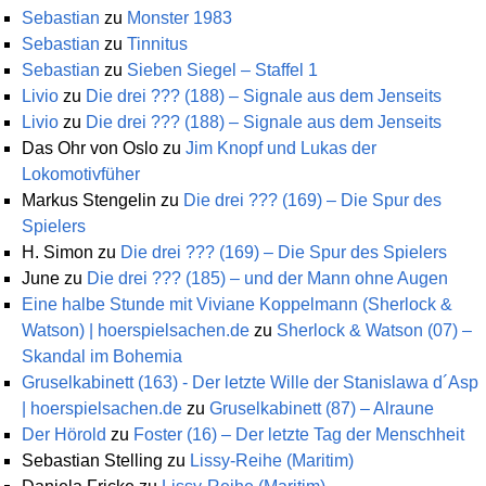
Sebastian
zu
Monster 1983
Sebastian
zu
Tinnitus
Sebastian
zu
Sieben Siegel – Staffel 1
Livio
zu
Die drei ??? (188) – Signale aus dem Jenseits
Livio
zu
Die drei ??? (188) – Signale aus dem Jenseits
Das Ohr von Oslo
zu
Jim Knopf und Lukas der
Lokomotivfüher
Markus Stengelin
zu
Die drei ??? (169) – Die Spur des
Spielers
H. Simon
zu
Die drei ??? (169) – Die Spur des Spielers
June
zu
Die drei ??? (185) – und der Mann ohne Augen
Eine halbe Stunde mit Viviane Koppelmann (Sherlock &
Watson) | hoerspielsachen.de
zu
Sherlock & Watson (07) –
Skandal im Bohemia
Gruselkabinett (163) - Der letzte Wille der Stanislawa d´Asp
| hoerspielsachen.de
zu
Gruselkabinett (87) – Alraune
Der Hörold
zu
Foster (16) – Der letzte Tag der Menschheit
Sebastian Stelling
zu
Lissy-Reihe (Maritim)