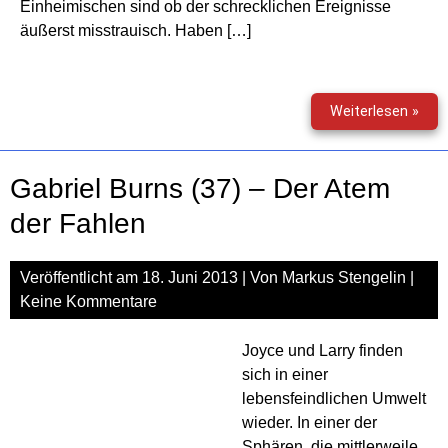
Einheimischen sind ob der schrecklichen Ereignisse
äußerst misstrauisch. Haben […]
Gabr
Weiterlesen »
Bur
(38)
–
Gabriel Burns (37) – Der Atem
Der
Tod
der Fahlen
ist
eine
Veröffentlicht am
18. Juni 2013
| Von
Markus Stengelin
|
Lekt
Keine Kommentare
Joyce und Larry finden
sich in einer
lebensfeindlichen Umwelt
wieder. In einer der
Sphären, die mittlerweile