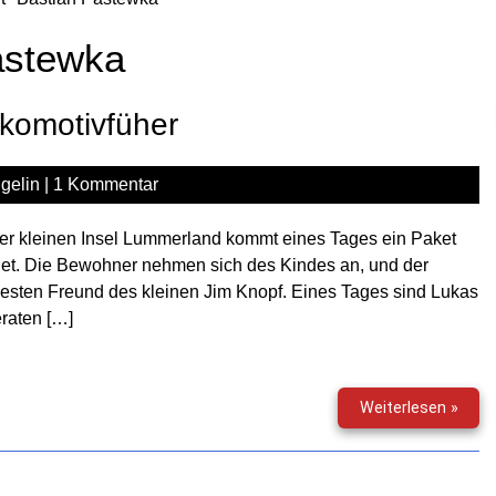
astewka
komotivfüher
gelin
|
1 Kommentar
er kleinen Insel Lummerland kommt eines Tages ein Paket
ndet. Die Bewohner nehmen sich des Kindes an, und der
besten Freund des kleinen Jim Knopf. Eines Tages sind Lukas
raten […]
Jim
Weiterlesen »
Knop
und
Luka