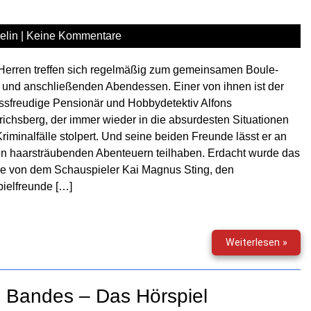
der
Loko
elin
|
Keine Kommentare
Herren treffen sich regelmäßig zum gemeinsamen Boule-
 und anschließenden Abendessen. Einer von ihnen ist der
sfreudige Pensionär und Hobbydetektiv Alfons
richsberg, der immer wieder in die absurdesten Situationen
riminalfälle stolpert. Und seine beiden Freunde lässt er an
n haarsträubenden Abenteuern teilhaben. Erdacht wurde das
e von dem Schauspieler Kai Magnus Sting, den
ielfreunde […]
Tod
Weiterlesen »
unter
Gurk
 Bandes – Das Hörspiel