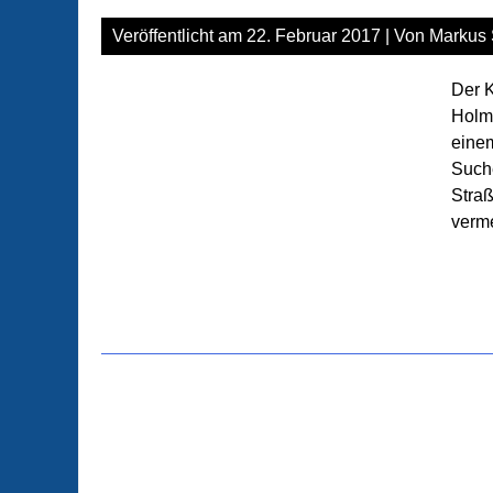
Veröffentlicht am
22. Februar 2017
| Von
Markus 
Der 
Holme
einem
Such
Straß
verme