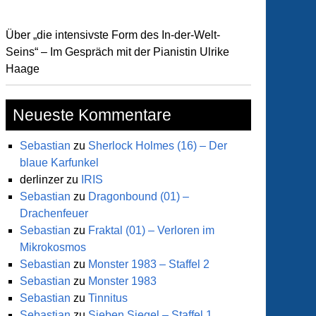
Über „die intensivste Form des In-der-Welt-
Seins“ – Im Gespräch mit der Pianistin Ulrike
Haage
Neueste Kommentare
Sebastian
zu
Sherlock Holmes (16) – Der
blaue Karfunkel
derlinzer
zu
IRIS
Sebastian
zu
Dragonbound (01) –
Drachenfeuer
Sebastian
zu
Fraktal (01) – Verloren im
Mikrokosmos
Sebastian
zu
Monster 1983 – Staffel 2
Sebastian
zu
Monster 1983
Sebastian
zu
Tinnitus
Sebastian
zu
Sieben Siegel – Staffel 1