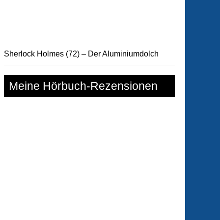
motivfüher
Sherlock Holmes (72) – Der Aluminiumdolch
Meine Hörbuch-Rezensionen
en