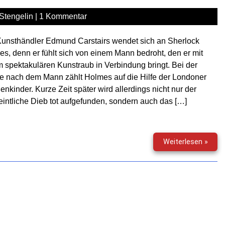
Stengelin
|
1 Kommentar
Kunsthändler Edmund Carstairs wendet sich an Sherlock
s, denn er fühlt sich von einem Mann bedroht, den er mit
 spektakulären Kunstraub in Verbindung bringt. Bei der
e nach dem Mann zählt Holmes auf die Hilfe der Londoner
enkinder. Kurze Zeit später wird allerdings nicht nur der
intliche Dieb tot aufgefunden, sondern auch das […]
Das
Weiterlesen »
Gehe
des
weis
Band
–
Das
Hörsp