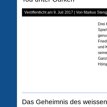
Veröffentlicht am
9. Juli 2017
| Von
Markus Steng
Drei 
Spiel
genus
Fried
und K
seine
Ganz
Hörsp
Das Geheimnis des weissen