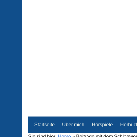
Startseite
Über mich
Hörspiele
Hörbüc
Sie sind hier:
Home
»
Beiträge mit dem Schlagwor