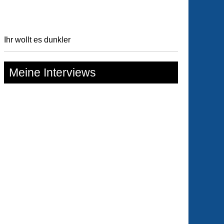
Ihr wollt es dunkler
Meine Interviews
imnis
sen
es
iel