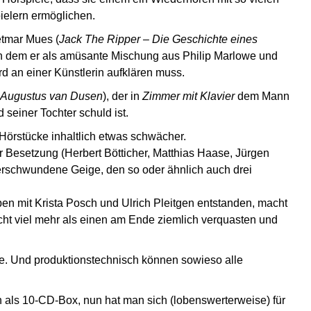
ielern ermöglichen.
etmar Mues (
Jack The Ripper – Die Geschichte eines
in dem er als amüsante Mischung aus Philip Marlowe und
d an einer Künstlerin aufklären muss.
r. Augustus van Dusen
), der in
Zimmer mit Klavier
dem Mann
seiner Tochter schuld ist.
 Hörstücke inhaltlich etwas schwächer.
er Besetzung (Herbert Bötticher, Matthias Haase, Jürgen
erschwundene Geige, den so oder ähnlich auch drei
ben mit Krista Posch und Ulrich Pleitgen entstanden, macht
ht viel mehr als einen am Ende ziemlich verquasten und
e. Und produktionstechnisch können sowieso alle
 als 10-CD-Box, nun hat man sich (lobenswerterweise) für