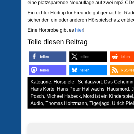
eine platzsparende Neuauflage auf zwei mp3-CDs
Ein echter Hörtipp für Freunde gut gemachter Radi
sicher den ein oder anderen Hörspielschatz entde
Eine Hörprobe gibt es
hier
!
Teile diesen Beitrag
teilen
teilen
teilen
teilen
teilen
RSS-fe
Kategorie:
Hörspiele
| Schlagwort:
Das Geheimni
Hans Korte
,
Hans Peter Hallwachs
,
Hausmord
,
J
Posch
,
Michael Habeck
,
Mord ist ein Kinderspiel
Audio
,
Thomas Holtzmann
,
Tigerjagd
,
Ulrich Ple