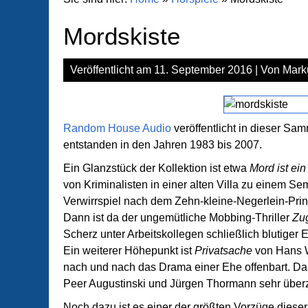
Mordskiste
Veröffentlicht am
11. September 2016
| Von
Mark
Random House Audio
veröffentlicht in dieser S
entstanden in den Jahren 1983 bis 2007.
Ein Glanzstück der Kollektion ist etwa
Mord ist ein
von Kriminalisten in einer alten Villa zu einem Se
Verwirrspiel nach dem Zehn-kleine-Negerlein-Prin
Dann ist da der ungemütliche Mobbing-Thriller
Zu
Scherz unter Arbeitskollegen schließlich blutiger E
Ein weiterer Höhepunkt ist
Privatsache
von Hans W
nach und nach das Drama einer Ehe offenbart. D
Peer Augustinski und Jürgen Thormann sehr über
Noch dazu ist es einer der größten Vorzüge dieser