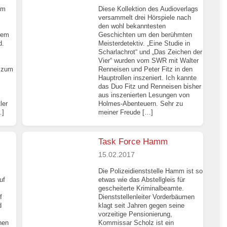
im
Diese Kollektion des Audioverlags
versammelt drei Hörspiele nach
den wohl bekanntesten
nem
Geschichten um den berühmten
d.
Meisterdetektiv. „Eine Studie in
Scharlachrot“ und „Das Zeichen der
Vier“ wurden vom SWR mit Walter
h zum
Renneisen und Peter Fitz in den
Hauptrollen inszeniert. Ich kannte
das Duo Fitz und Renneisen bisher
aus inszenierten Lesungen von
ler
Holmes-Abenteuern. Sehr zu
…]
meiner Freude […]
Task Force Hamm
15.02.2017
Die Polizeidienststelle Hamm ist so
uf
etwas wie das Abstellgleis für
gescheiterte Kriminalbeamte.
f
Dienststellenleiter Vorderbäumen
d
klagt seit Jahren gegen seine
vorzeitige Pensionierung,
hen
Kommissar Scholz ist ein