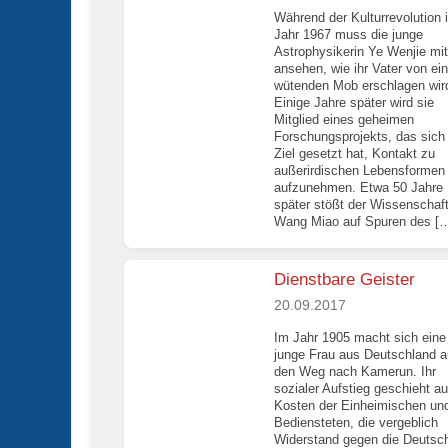
Während der Kulturrevolution 
Jahr 1967 muss die junge
Astrophysikerin Ye Wenjie mit
ansehen, wie ihr Vater von ei
wütenden Mob erschlagen wir
Einige Jahre später wird sie
Mitglied eines geheimen
Forschungsprojekts, das sic
Ziel gesetzt hat, Kontakt zu
außerirdischen Lebensformen
aufzunehmen. Etwa 50 Jahre
später stößt der Wissenschaft
Wang Miao auf Spuren des [
Dienstbare Geister
20.09.2017
Im Jahr 1905 macht sich eine
junge Frau aus Deutschland a
den Weg nach Kamerun. Ihr
sozialer Aufstieg geschieht au
Kosten der Einheimischen un
Bediensteten, die vergeblich
Widerstand gegen die Deutsc