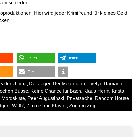
 entschieden.
oproduktionen. Hier wird jeder Krimifreund für kleines Geld
cken.
teilen
teilen
ed
E-Mail
s der Ultima
,
Der Jäger
,
Der Moormann
,
Evelyn Hamann
,
ochen Busse
,
Keine Chance für Bach
,
Klaus Herm
,
Krista
,
Mordskiste
,
Peer Augustinski
,
Privatsache
,
Random House
itgen
,
WDR
,
Zimmer mit Klavier
,
Zug um Zug