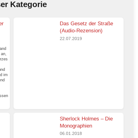
ser Kategorie
er
Das Gesetz der Straße
(Audio-Rezension)
22.07.2019
land
 an,
arzes
und
rd im
und
assen
Sherlock Holmes – Die
Monographien
06.01.2018