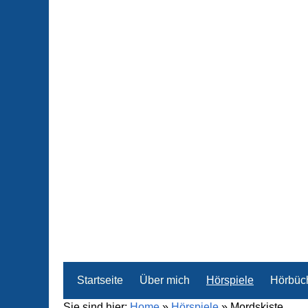
Startseite
Über mich
Hörspiele
Hörbüc
Sie sind hier:
Home
»
Hörspiele
»
Mordskiste