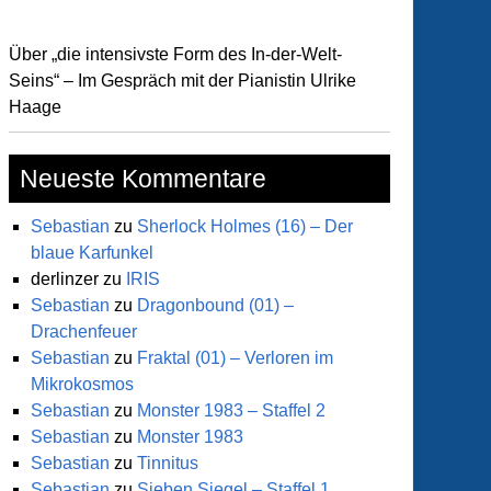
Über „die intensivste Form des In-der-Welt-
Seins“ – Im Gespräch mit der Pianistin Ulrike
Haage
Neueste Kommentare
Sebastian
zu
Sherlock Holmes (16) – Der
blaue Karfunkel
derlinzer
zu
IRIS
Sebastian
zu
Dragonbound (01) –
Drachenfeuer
Sebastian
zu
Fraktal (01) – Verloren im
Mikrokosmos
Sebastian
zu
Monster 1983 – Staffel 2
Sebastian
zu
Monster 1983
Sebastian
zu
Tinnitus
Sebastian
zu
Sieben Siegel – Staffel 1