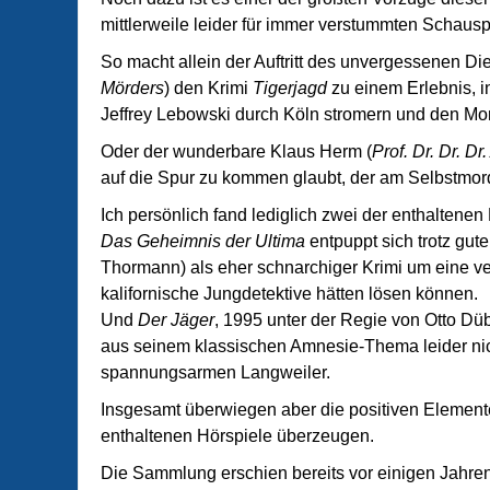
mittlerweile leider für immer verstummten Schausp
So macht allein der Auftritt des unvergessenen Di
Mörders
) den Krimi
Tigerjagd
zu einem Erlebnis, 
Jeffrey Lebowski durch Köln stromern und den Mor
Oder der wunderbare Klaus Herm (
Prof. Dr. Dr. D
auf die Spur zu kommen glaubt, der am Selbstmord 
Ich persönlich fand lediglich zwei der enthaltenen
Das Geheimnis der Ultima
entpuppt sich trotz gut
Thormann) als eher schnarchiger Krimi um eine v
kalifornische Jungdetektive hätten lösen können.
Und
Der Jäger
, 1995 unter der Regie von Otto Dü
aus seinem klassischen Amnesie-Thema leider nic
spannungsarmen Langweiler.
Insgesamt überwiegen aber die positiven Element
enthaltenen Hörspiele überzeugen.
Die Sammlung erschien bereits vor einigen Jahren