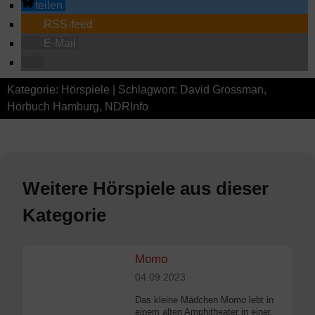
teilen
RSS-feed
E-Mail
Kategorie:
Hörspiele
| Schlagwort:
David Grossman
,
Hörbuch Hamburg
,
NDRInfo
Weitere Hörspiele aus dieser
Kategorie
Momo
04.09.2023
Das kleine Mädchen Momo lebt in
einem alten Amphitheater in einer