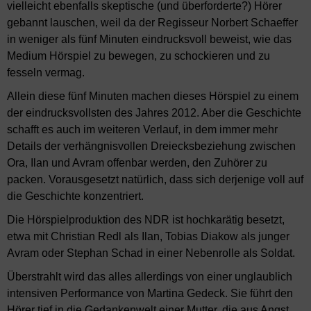
vielleicht ebenfalls skeptische (und überforderte?) Hörer
gebannt lauschen, weil da der Regisseur Norbert Schaeffer
in weniger als fünf Minuten eindrucksvoll beweist, wie das
Medium Hörspiel zu bewegen, zu schockieren und zu
fesseln vermag.
Allein diese fünf Minuten machen dieses Hörspiel zu einem
der eindrucksvollsten des Jahres 2012. Aber die Geschichte
schafft es auch im weiteren Verlauf, in dem immer mehr
Details der verhängnisvollen Dreiecksbeziehung zwischen
Ora, Ilan und Avram offenbar werden, den Zuhörer zu
packen. Vorausgesetzt natürlich, dass sich derjenige voll auf
die Geschichte konzentriert.
Die Hörspielproduktion des NDR ist hochkarätig besetzt,
etwa mit Christian Redl als Ilan, Tobias Diakow als junger
Avram oder Stephan Schad in einer Nebenrolle als Soldat.
Überstrahlt wird das alles allerdings von einer unglaublich
intensiven Performance von Martina Gedeck. Sie führt den
Hörer tief in die Gedankenwelt einer Mutter, die aus Angst