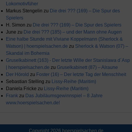
Lokomotivfüher
Markus Stengelin
zu
Die drei ??? (169) – Die Spur des
Spielers
H. Simon
zu
Die drei ??? (169) – Die Spur des Spielers
June
zu
Die drei ??? (185) – und der Mann ohne Augen
Eine halbe Stunde mit Viviane Koppelmann (Sherlock &
Watson) | hoerspielsachen.de
zu
Sherlock & Watson (07) –
Skandal im Bohemia
Gruselkabinett (163) - Der letzte Wille der Stanislawa d´Asp
| hoerspielsachen.de
zu
Gruselkabinett (87) – Alraune
Der Hörold
zu
Foster (16) – Der letzte Tag der Menschheit
Sebastian Stelling
zu
Lissy-Reihe (Maritim)
Daniela Fricke
zu
Lissy-Reihe (Maritim)
Frank
zu
Das Jubiläumsgewinnspiel – 8 Jahre
www.hoerspielsachen.de!
Copyright 2026
hoerspielsachen.de