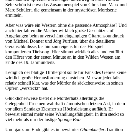
Sehr schön ist etwa das Zusammenspiel von Christiane Marx und
Marc Schülert, die gemeinsam in der mysteriösen Mordserie
ermitteln.
Aber was wäre ein Western ohne die passende Atmosphäre? Und
auch hier fahren die Macher wirklich große Geschütze auf.
Angefangen beim unverschämt eingängigen Gitarrensoundtrack
von Michael Donner und Jörg Purfürst, über die detaillierte
Geräuschkulisse, bis hin zum eigens für das Hörspiel
komponierten Titelsong. Hier stimmt wirklich alles und entführt
den Hörer von der ersten Minute an in den Wilden Westen am
Ende des 19. Jahrhunderts.
Lediglich der blutige Thrillerplot sollte für Fans des Genres keine
wirklich große Herausforderung darstellen. Mir war jedenfalls
relativ schnell klar, was der Mörder da säckchenweise in seinen
Opfern „versteckt“ hat.
Glücklicherweise bietet die Mörderhatz allerdings die
Gelegenheit für einen wahrhaft dämonischen letzten Akt, in dem
vor allem Santiago Ziesmer zu Höchstleistung aufläuft. Er
beweist einmal mehr seine Wandlungsfähigkeit. In ihm steckt so
viel mehr als nur der lustige
Sponge Bob
.
Und ganz am Ende gibt es in bewährter
Ohrenkneifer
-Tradition