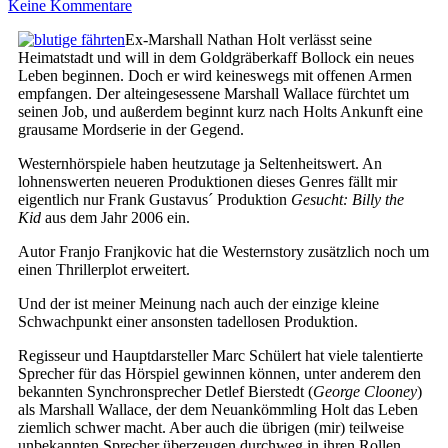
Keine Kommentare
Ex-Marshall Nathan Holt verlässt seine
Heimatstadt und will in dem Goldgräberkaff Bollock ein neues
Leben beginnen. Doch er wird keineswegs mit offenen Armen
empfangen. Der alteingesessene Marshall Wallace fürchtet um
seinen Job, und außerdem beginnt kurz nach Holts Ankunft eine
grausame Mordserie in der Gegend.
Westernhörspiele haben heutzutage ja Seltenheitswert. An
lohnenswerten neueren Produktionen dieses Genres fällt mir
eigentlich nur Frank Gustavus´ Produktion
Gesucht: Billy the
Kid
aus dem Jahr 2006 ein.
Autor Franjo Franjkovic hat die Westernstory zusätzlich noch um
einen Thrillerplot erweitert.
Und der ist meiner Meinung nach auch der einzige kleine
Schwachpunkt einer ansonsten tadellosen Produktion.
Regisseur und Hauptdarsteller Marc Schülert hat viele talentierte
Sprecher für das Hörspiel gewinnen können, unter anderem den
bekannten Synchronsprecher Detlef Bierstedt (
George Clooney
)
als Marshall Wallace, der dem Neuankömmling Holt das Leben
ziemlich schwer macht. Aber auch die übrigen (mir) teilweise
unbekannten Sprecher überzeugen durchweg in ihren Rollen.