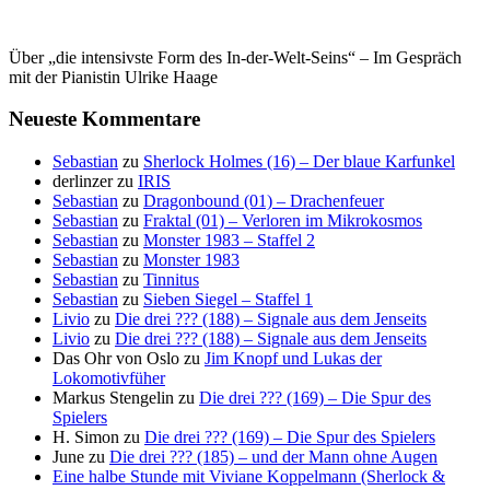
Über „die intensivste Form des In-der-Welt-Seins“ – Im Gespräch
mit der Pianistin Ulrike Haage
Neueste Kommentare
Sebastian
zu
Sherlock Holmes (16) – Der blaue Karfunkel
derlinzer
zu
IRIS
Sebastian
zu
Dragonbound (01) – Drachenfeuer
Sebastian
zu
Fraktal (01) – Verloren im Mikrokosmos
Sebastian
zu
Monster 1983 – Staffel 2
Sebastian
zu
Monster 1983
Sebastian
zu
Tinnitus
Sebastian
zu
Sieben Siegel – Staffel 1
Livio
zu
Die drei ??? (188) – Signale aus dem Jenseits
Livio
zu
Die drei ??? (188) – Signale aus dem Jenseits
Das Ohr von Oslo
zu
Jim Knopf und Lukas der
Lokomotivfüher
Markus Stengelin
zu
Die drei ??? (169) – Die Spur des
Spielers
H. Simon
zu
Die drei ??? (169) – Die Spur des Spielers
June
zu
Die drei ??? (185) – und der Mann ohne Augen
Eine halbe Stunde mit Viviane Koppelmann (Sherlock &