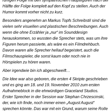
ruhigen Folge mit den sympathischen Hauptfiguren nach der
Hälfte der Folge komplett auf den Kopf zu stellen. Auch der
Humor kommt vorher nicht zu kurz.
Besonders angenehm an Markus Topfs Schreibstil sind die
vielen sehr visuellen und plastischen Beschreibungen. Auch
wenn die ohne Erzähler ja „nur“ im Sounddesign
herauskommen, so wussten die Sprecher stets, was um ihre
Figuren herum passierte, als wäre es ein Filmdrehbuch.
Davon waren alle Sprecher hellauf begeistert, auch die
Filmschauspieler, die sonst kaum oder noch nie in
Hörspielen zu hören waren.
Aber irgendwie bin ich abgeschweift…
Die Idee war also geboren, die ersten 4 Skripte geschrieben
und es ging am 18. und 19. November 2010 zum ersten
Aufnahmeblock in die ehrwürdigen Graceland Studios.
Erster Sprecher in der Session war Stephan Chrzescinski,
der, wie ich finde, noch immer einen „August August“
sprechen könnte. Das war mit ein Grund, warum seine Rolle