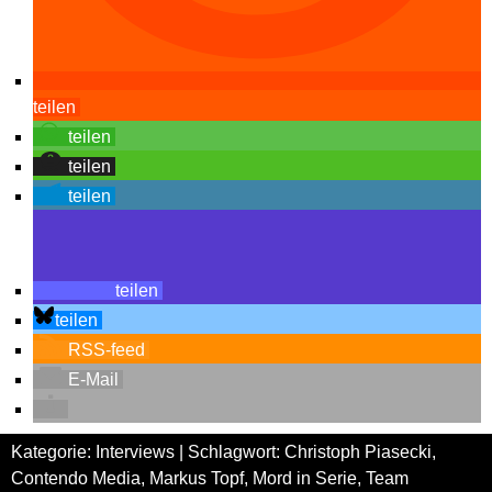
teilen
teilen
teilen
teilen
teilen
teilen
RSS-feed
E-Mail
Kategorie:
Interviews
| Schlagwort:
Christoph Piasecki
,
Contendo Media
,
Markus Topf
,
Mord in Serie
,
Team