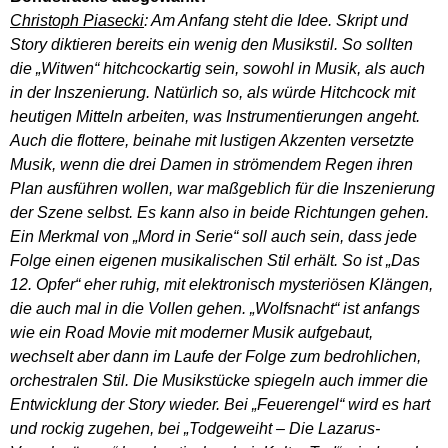
Christoph Piasecki
:
Am Anfang steht die Idee. Skript und
Story diktieren bereits ein wenig den Musikstil. So sollten
die „Witwen“ hitchcockartig sein, sowohl in Musik, als auch
in der Inszenierung. Natürlich so, als würde Hitchcock mit
heutigen Mitteln arbeiten, was Instrumentierungen angeht.
Auch die flottere, beinahe mit lustigen Akzenten versetzte
Musik, wenn die drei Damen in strömendem Regen ihren
Plan ausführen wollen, war maßgeblich für die Inszenierung
der Szene selbst. Es kann also in beide Richtungen gehen.
Ein Merkmal von „Mord in Serie“ soll auch sein, dass jede
Folge einen eigenen musikalischen Stil erhält. So ist „Das
12. Opfer“ eher ruhig, mit elektronisch mysteriösen Klängen,
die auch mal in die Vollen gehen. „Wolfsnacht“ ist anfangs
wie ein Road Movie mit moderner Musik aufgebaut,
wechselt aber dann im Laufe der Folge zum bedrohlichen,
orchestralen Stil. Die Musikstücke spiegeln auch immer die
Entwicklung der Story wieder. Bei „Feuerengel“ wird es hart
und rockig zugehen, bei „Todgeweiht – Die Lazarus-