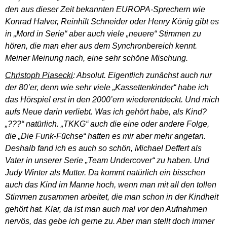
den aus dieser Zeit bekannten EUROPA-Sprechern wie
Konrad Halver, Reinhilt Schneider oder Henry König gibt es
in „Mord in Serie“ aber auch viele „neuere“ Stimmen zu
hören, die man eher aus dem Synchronbereich kennt.
Meiner Meinung nach, eine sehr schöne Mischung.
Christoph Piasecki
: Absolut. Eigentlich zunächst auch nur
der 80’er, denn wie sehr viele „Kassettenkinder“ habe ich
das Hörspiel erst in den 2000’ern wiederentdeckt. Und mich
aufs Neue darin verliebt. Was ich gehört habe, als Kind?
„???“ natürlich. „TKKG“ auch die eine oder andere Folge,
die „Die Funk-Füchse“ hatten es mir aber mehr angetan.
Deshalb fand ich es auch so schön, Michael Deffert als
Vater in unserer Serie „Team Undercover“ zu haben. Und
Judy Winter als Mutter. Da kommt natürlich ein bisschen
auch das Kind im Manne hoch, wenn man mit all den tollen
Stimmen zusammen arbeitet, die man schon in der Kindheit
gehört hat. Klar, da ist man auch mal vor den Aufnahmen
nervös, das gebe ich gerne zu. Aber man stellt doch immer