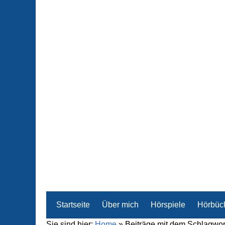
Startseite
Über mich
Hörspiele
Hörbüc
Sie sind hier:
Home
»
Beiträge mit dem Schlagwor