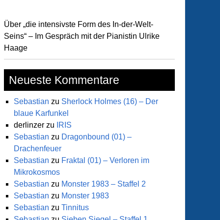
Über „die intensivste Form des In-der-Welt-
Seins“ – Im Gespräch mit der Pianistin Ulrike
Haage
Neueste Kommentare
Sebastian
zu
Sherlock Holmes (16) – Der
blaue Karfunkel
derlinzer
zu
IRIS
Sebastian
zu
Dragonbound (01) –
Drachenfeuer
Sebastian
zu
Fraktal (01) – Verloren im
Mikrokosmos
Sebastian
zu
Monster 1983 – Staffel 2
Sebastian
zu
Monster 1983
Sebastian
zu
Tinnitus
Sebastian
zu
Sieben Siegel – Staffel 1