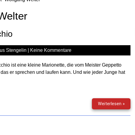
Welter
chio
us Stengelin
|
Keine Kommentare
chio ist eine kleine Marionette, die vom Meister Geppetto
 das er sprechen und laufen kann. Und wie jeder Junge hat
Titan
Weiterlesen »
Speci
(10)
–
Pino