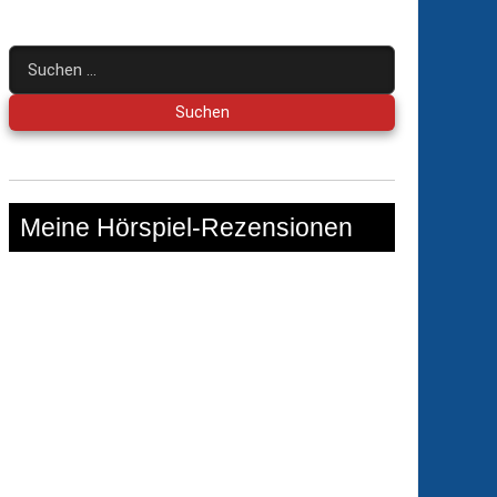
Suchen
nach:
Meine Hörspiel-Rezensionen
ia
al
cchio