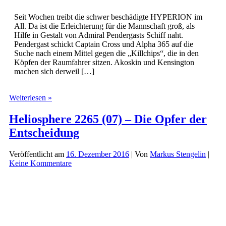
Seit Wochen treibt die schwer beschädigte HYPERION im
All. Da ist die Erleichterung für die Mannschaft groß, als
Hilfe in Gestalt von Admiral Pendergasts Schiff naht.
Pendergast schickt Captain Cross und Alpha 365 auf die
Suche nach einem Mittel gegen die „Killchips“, die in den
Köpfen der Raumfahrer sitzen. Akoskin und Kensington
machen sich derweil […]
Heliosphere
Weiterlesen »
2265
(08)
Heliosphere 2265 (07) – Die Opfer der
–
Entscheidung
Getrennte
Wege
Veröffentlicht am
16. Dezember 2016
| Von
Markus Stengelin
|
Keine Kommentare