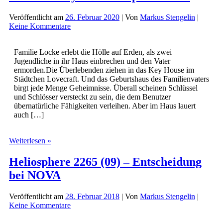
Veröffentlicht am
26. Februar 2020
| Von
Markus Stengelin
|
Keine Kommentare
Familie Locke erlebt die Hölle auf Erden, als zwei
Jugendliche in ihr Haus einbrechen und den Vater
ermorden.Die Überlebenden ziehen in das Key House im
Städtchen Lovecraft. Und das Geburtshaus des Familienvaters
birgt jede Menge Geheimnisse. Überall scheinen Schlüssel
und Schlösser versteckt zu sein, die dem Benutzer
übernatürliche Fähigkeiten verleihen. Aber im Haus lauert
auch […]
Locke
Weiterlesen »
&
Key
Heliosphere 2265 (09) – Entscheidung
–
bei NOVA
Die
komplette
Serie
Veröffentlicht am
28. Februar 2018
| Von
Markus Stengelin
|
Keine Kommentare