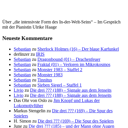
Über „die intensivste Form des In-der-Welt-Seins“ – Im Gespräch
mit der Pianistin Ulrike Haage
Neueste Kommentare
Sebastian
zu
Sherlock Holmes (16) – Der blaue Karfunkel
derlinzer
zu
IRIS
Sebastian
zu
Dragonbound (01) – Drachenfeuer
Sebastian
zu
Fraktal (01) – Verloren im Mikrokosmos
Sebastian
zu
Monster 1983 – Staffel 2
Sebastian
zu
Monster 1983
Sebastian
zu
Tinnitus
Sebastian
zu
Sieben Siegel – Staffel 1
Livio
zu
Die drei ??? (188) – Signale aus dem Jenseits
Livio
zu
Die drei ??? (188) – Signale aus dem Jenseits
Das Ohr von Oslo
zu
Jim Knopf und Lukas der
Lokomotivfüher
Markus Stengelin
zu
Die drei ??? (169) – Die Spur des
Spielers
H. Simon
zu
Die drei ??? (169) – Die Spur des Spielers
June
zu
Die drei ??? (185) – und der Mann ohne Augen