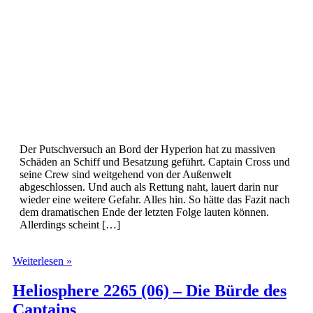
Der Putschversuch an Bord der Hyperion hat zu massiven
Schäden an Schiff und Besatzung geführt. Captain Cross und
seine Crew sind weitgehend von der Außenwelt
abgeschlossen. Und auch als Rettung naht, lauert darin nur
wieder eine weitere Gefahr. Alles hin. So hätte das Fazit nach
dem dramatischen Ende der letzten Folge lauten können.
Allerdings scheint […]
Heliosphere
Weiterlesen »
2265
(07)
Heliosphere 2265 (06) – Die Bürde des
–
Captains
Die