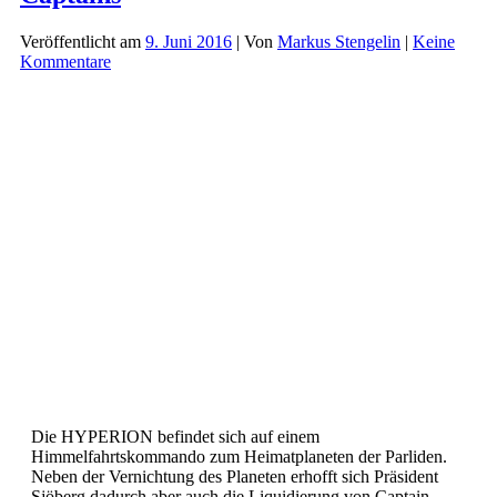
Opfer
der
Veröffentlicht am
9. Juni 2016
| Von
Markus Stengelin
|
Keine
Entscheidung
Kommentare
Die HYPERION befindet sich auf einem
Himmelfahrtskommando zum Heimatplaneten der Parliden.
Neben der Vernichtung des Planeten erhofft sich Präsident
Sjöberg dadurch aber auch die Liquidierung von Captain