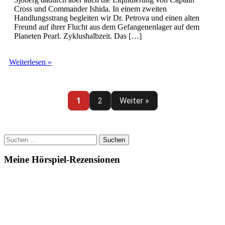
Cross und Commander Ishida. In einem zweiten
Handlungsstrang begleiten wir Dr. Petrova und einen alten
Freund auf ihrer Flucht aus dem Gefangenenlager auf dem
Planeten Pearl. Zyklushalbzeit. Das […]
Heliosphere
Weiterlesen »
2265
(06)
–
Die
1
2
Weiter »
Bürde
des
Captains
Suchen
nach:
Meine Hörspiel-Rezensionen