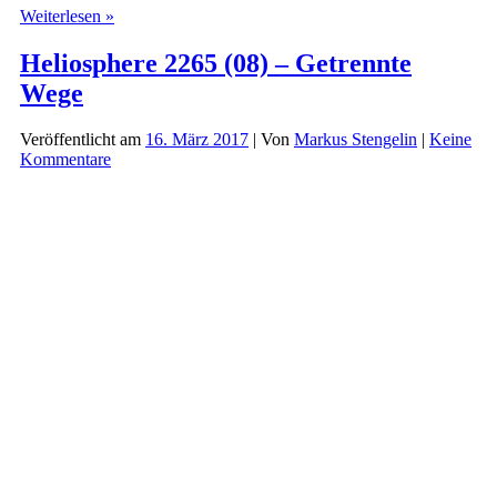
Heliosphere
Weiterlesen »
2265
(09)
Heliosphere 2265 (08) – Getrennte
–
Wege
Entscheidung
bei
NOVA
Veröffentlicht am
16. März 2017
| Von
Markus Stengelin
|
Keine
Kommentare