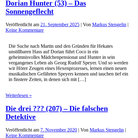
Dorian Hunter (53) – Das
Sonnengeflecht
Veröffentlicht am
21. September 2025
| Von
Markus Stengelin
|
Keine Kommentare
Die Suche nach Martin und den Gründen für Hekates
unstillbaren Hass auf Dorian führt Coco in ein
geheimnisvolles Mädchenpensionat und Hunter in sein
vergangenes Leben als Georg Rudolf Speyer. Und so werden
wir Hörer Zeugen eines Hexenprozesses, lernen einen neuen
musikalischen Gefährten Speyers kennen und tauchen tief ein
in finstere Zeiten, in denen sich mit […]
Dorian
Weiterlesen »
Hunter
(53)
Die drei ??? (207) – Die falschen
–
Detektive
Das
Sonnengeflecht
Veröffentlicht am
7. November 2020
| Von
Markus Stengelin
|
Keine Kommentare