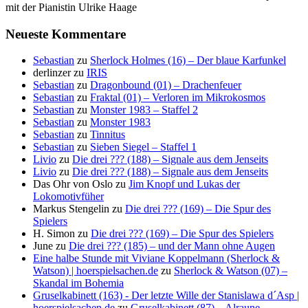
mit der Pianistin Ulrike Haage
Neueste Kommentare
Sebastian
zu
Sherlock Holmes (16) – Der blaue Karfunkel
derlinzer
zu
IRIS
Sebastian
zu
Dragonbound (01) – Drachenfeuer
Sebastian
zu
Fraktal (01) – Verloren im Mikrokosmos
Sebastian
zu
Monster 1983 – Staffel 2
Sebastian
zu
Monster 1983
Sebastian
zu
Tinnitus
Sebastian
zu
Sieben Siegel – Staffel 1
Livio
zu
Die drei ??? (188) – Signale aus dem Jenseits
Livio
zu
Die drei ??? (188) – Signale aus dem Jenseits
Das Ohr von Oslo
zu
Jim Knopf und Lukas der
Lokomotivfüher
Markus Stengelin
zu
Die drei ??? (169) – Die Spur des
Spielers
H. Simon
zu
Die drei ??? (169) – Die Spur des Spielers
June
zu
Die drei ??? (185) – und der Mann ohne Augen
Eine halbe Stunde mit Viviane Koppelmann (Sherlock &
Watson) | hoerspielsachen.de
zu
Sherlock & Watson (07) –
Skandal im Bohemia
Gruselkabinett (163) - Der letzte Wille der Stanislawa d´Asp |
hoerspielsachen.de
zu
Gruselkabinett (87) – Alraune