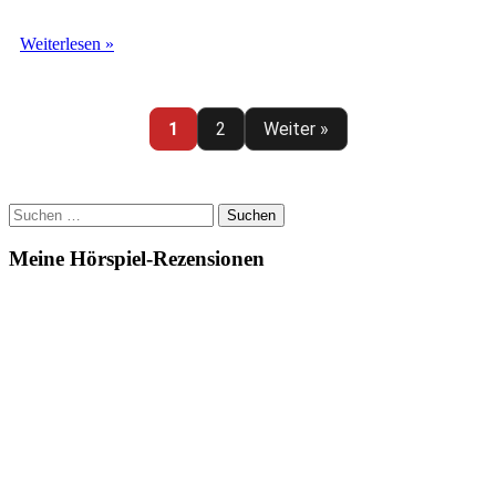
Mord
Weiterlesen »
in
Serie
(20)
–
1
2
Weiter »
Gekauftes
Glück
Suchen
nach:
Meine Hörspiel-Rezensionen