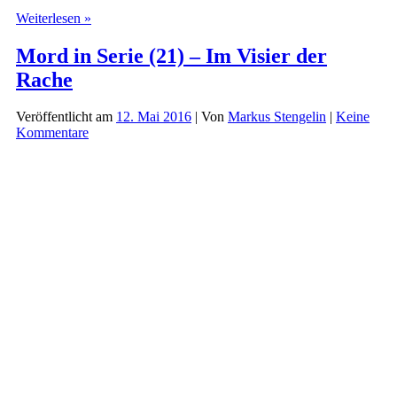
Die
Weiterlesen »
drei
???
Mord in Serie (21) – Im Visier der
(207)
Rache
–
Die
falschen
Veröffentlicht am
12. Mai 2016
| Von
Markus Stengelin
|
Keine
Detektive
Kommentare