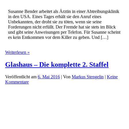
Susanne Bender arbeitet als Ärztin in einer Abtreibungsklinik
in den USA. Eines Tages erhält sie den Anruf eines
Unbekannten, der droht sie zu töten, wenn sie seine
Forderungen nicht erfüllt. Der Fremde hat sie stets im Blick
und gibt seine Anweisungen per Telefon. Für Susanne scheint
es kein Entkommen vor dem Killer zu geben. Und […]
Mord
Weiterlesen »
in
Serie
Glashaus – Die komplette 2. Staffel
(21)
–
Veröffentlicht am
6. Mai 2016
| Von
Markus Stengelin
|
Keine
Im
Kommentare
Visier
der
Rache