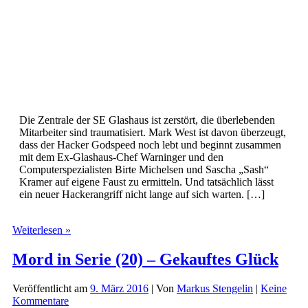
Die Zentrale der SE Glashaus ist zerstört, die überlebenden
Mitarbeiter sind traumatisiert. Mark West ist davon überzeugt,
dass der Hacker Godspeed noch lebt und beginnt zusammen
mit dem Ex-Glashaus-Chef Warninger und den
Computerspezialisten Birte Michelsen und Sascha „Sash“
Kramer auf eigene Faust zu ermitteln. Und tatsächlich lässt
ein neuer Hackerangriff nicht lange auf sich warten. […]
Glashaus
Weiterlesen »
–
Die
Mord in Serie (20) – Gekauftes Glück
komplette
2.
Veröffentlicht am
9. März 2016
| Von
Markus Stengelin
|
Keine
Staffel
Kommentare