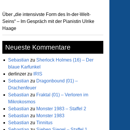
Über „die intensivste Form des In-der-Welt-
Seins“ – Im Gespräch mit der Pianistin Ulrike
Haage
Neueste Kommentare
Sebastian
zu
Sherlock Holmes (16) – Der
blaue Karfunkel
derlinzer
zu
IRIS
Sebastian
zu
Dragonbound (01) –
Drachenfeuer
Sebastian
zu
Fraktal (01) – Verloren im
Mikrokosmos
Sebastian
zu
Monster 1983 – Staffel 2
Sebastian
zu
Monster 1983
Sebastian
zu
Tinnitus
Sebastian
zu
Sieben Siegel – Staffel 1