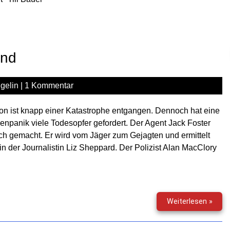
End
gelin
|
1 Kommentar
n ist knapp einer Katastrophe entgangen. Dennoch hat eine
npanik viele Todesopfer gefordert. Der Agent Jack Foster
lich gemacht. Er wird vom Jäger zum Gejagten und ermittelt
 in der Journalistin Liz Sheppard. Der Polizist Alan MacClory
End
Weiterlesen »
Of
Time