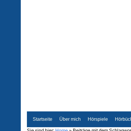
Startseite
Über mich
Hörspiele
Hörbüc
Sie sind hier:
Home
»
Beiträge mit dem Schlagwort