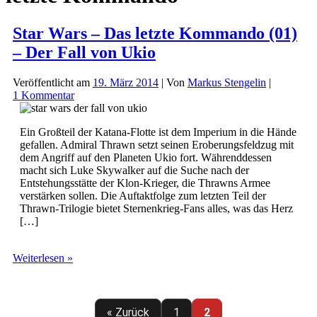
Star Wars – Das letzte Kommando (01)
– Der Fall von Ukio
Veröffentlicht am
19. März 2014
| Von
Markus Stengelin
|
1 Kommentar
Ein Großteil der Katana-Flotte ist dem Imperium in die Hände
gefallen. Admiral Thrawn setzt seinen Eroberungsfeldzug mit
dem Angriff auf den Planeten Ukio fort. Währenddessen
macht sich Luke Skywalker auf die Suche nach der
Entstehungsstätte der Klon-Krieger, die Thrawns Armee
verstärken sollen. Die Auftaktfolge zum letzten Teil der
Thrawn-Trilogie bietet Sternenkrieg-Fans alles, was das Herz
[…]
Star
Weiterlesen »
Wars
–
Das
letzte
« Zurück
1
2