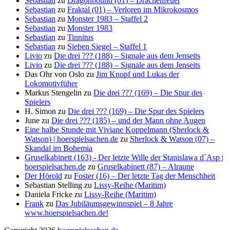
Sebastian
zu
Dragonbound (01) – Drachenfeuer
Sebastian
zu
Fraktal (01) – Verloren im Mikrokosmos
Sebastian
zu
Monster 1983 – Staffel 2
Sebastian
zu
Monster 1983
Sebastian
zu
Tinnitus
Sebastian
zu
Sieben Siegel – Staffel 1
Livio
zu
Die drei ??? (188) – Signale aus dem Jenseits
Livio
zu
Die drei ??? (188) – Signale aus dem Jenseits
Das Ohr von Oslo
zu
Jim Knopf und Lukas der
Lokomotivfüher
Markus Stengelin
zu
Die drei ??? (169) – Die Spur des
Spielers
H. Simon
zu
Die drei ??? (169) – Die Spur des Spielers
June
zu
Die drei ??? (185) – und der Mann ohne Augen
Eine halbe Stunde mit Viviane Koppelmann (Sherlock &
Watson) | hoerspielsachen.de
zu
Sherlock & Watson (07) –
Skandal im Bohemia
Gruselkabinett (163) - Der letzte Wille der Stanislawa d´Asp |
hoerspielsachen.de
zu
Gruselkabinett (87) – Alraune
Der Hörold
zu
Foster (16) – Der letzte Tag der Menschheit
Sebastian Stelling
zu
Lissy-Reihe (Maritim)
Daniela Fricke
zu
Lissy-Reihe (Maritim)
Frank
zu
Das Jubiläumsgewinnspiel – 8 Jahre
www.hoerspielsachen.de!