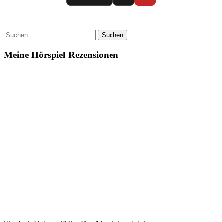
Kommando
(01)
–
Der
Suchen
Fall
nach:
von
Meine Hörspiel-Rezensionen
Ukio