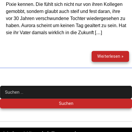
Pixie kennen. Die fühlt sich nicht nur von ihren Kollegen
gemobbt, sondern glaubt auch steif und fest daran, ihre
vor 30 Jahren verschwundene Tochter wiedergesehen zu
haben. Aurora scheint um keinen Tag gealtert zu sein. Hat
sie ihr Vater damals wirklich in die Zukunft […]
Die
Weiterlesen »
drei
???
(194
–
und
Suchen
die
nach:
Zeit