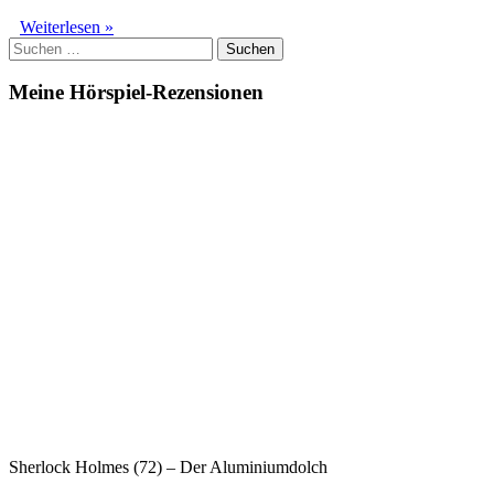
Mord
Weiterlesen »
Suchen
in
nach:
Serie
(01)
Meine Hörspiel-Rezensionen
–
Das
12.
Opfer
Sherlock Holmes (72) – Der Aluminiumdolch