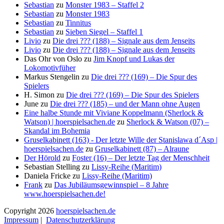
Sebastian
zu
Monster 1983 – Staffel 2
Sebastian
zu
Monster 1983
Sebastian
zu
Tinnitus
Sebastian
zu
Sieben Siegel – Staffel 1
Livio
zu
Die drei ??? (188) – Signale aus dem Jenseits
Livio
zu
Die drei ??? (188) – Signale aus dem Jenseits
Das Ohr von Oslo
zu
Jim Knopf und Lukas der
Lokomotivfüher
Markus Stengelin
zu
Die drei ??? (169) – Die Spur des
Spielers
H. Simon
zu
Die drei ??? (169) – Die Spur des Spielers
June
zu
Die drei ??? (185) – und der Mann ohne Augen
Eine halbe Stunde mit Viviane Koppelmann (Sherlock &
Watson) | hoerspielsachen.de
zu
Sherlock & Watson (07) –
Skandal im Bohemia
Gruselkabinett (163) - Der letzte Wille der Stanislawa d´Asp |
hoerspielsachen.de
zu
Gruselkabinett (87) – Alraune
Der Hörold
zu
Foster (16) – Der letzte Tag der Menschheit
Sebastian Stelling
zu
Lissy-Reihe (Maritim)
Daniela Fricke
zu
Lissy-Reihe (Maritim)
Frank
zu
Das Jubiläumsgewinnspiel – 8 Jahre
www.hoerspielsachen.de!
Copyright 2026
hoerspielsachen.de
Impressum
|
Datenschutzerklärung