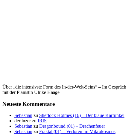
Über „die intensivste Form des In-der-Welt-Seins“ – Im Gespräch
mit der Pianistin Ulrike Haage
Neueste Kommentare
Sebastian
zu
Sherlock Holmes (16) – Der blaue Karfunkel
derlinzer
zu
IRIS
Sebastian
zu
Dragonbound (01) – Drachenfeuer
Sebastian
zu
Fraktal (01) – Verloren im Mikrokosmos