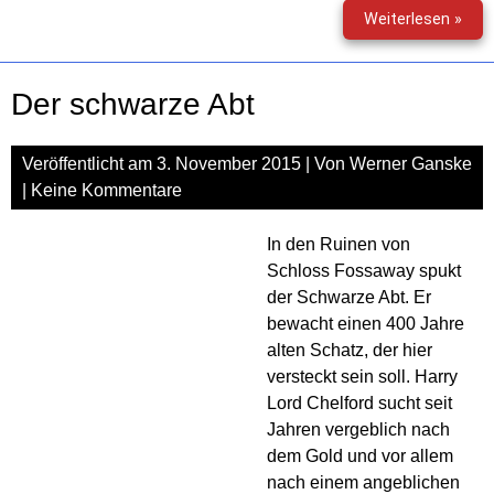
Tea
Weiterlesen »
Unde
(15)
–
Der schwarze Abt
Im
Fade
Veröffentlicht am
3. November 2015
| Von
Werner Ganske
|
Keine Kommentare
In den Ruinen von
Schloss Fossaway spukt
der Schwarze Abt. Er
bewacht einen 400 Jahre
alten Schatz, der hier
versteckt sein soll. Harry
Lord Chelford sucht seit
Jahren vergeblich nach
dem Gold und vor allem
nach einem angeblichen