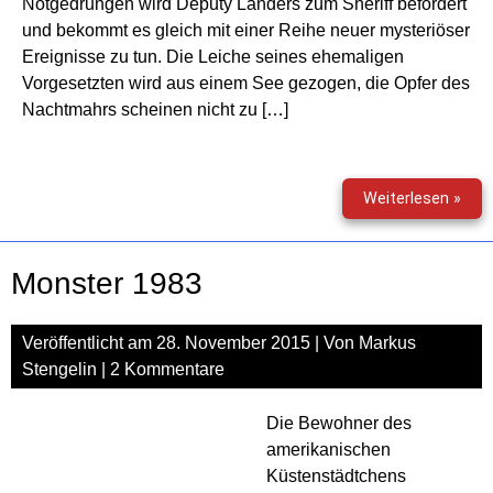
Notgedrungen wird Deputy Landers zum Sheriff befördert
und bekommt es gleich mit einer Reihe neuer mysteriöser
Ereignisse zu tun. Die Leiche seines ehemaligen
Vorgesetzten wird aus einem See gezogen, die Opfer des
Nachtmahrs scheinen nicht zu […]
Mon
Weiterlesen »
198
–
Staf
Monster 1983
2
Veröffentlicht am
28. November 2015
| Von
Markus
Stengelin
|
2 Kommentare
Die Bewohner des
amerikanischen
Küstenstädtchens