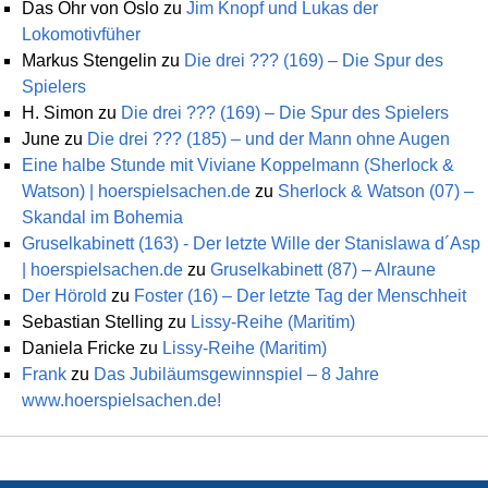
Das Ohr von Oslo
zu
Jim Knopf und Lukas der
Lokomotivfüher
Markus Stengelin
zu
Die drei ??? (169) – Die Spur des
Spielers
H. Simon
zu
Die drei ??? (169) – Die Spur des Spielers
June
zu
Die drei ??? (185) – und der Mann ohne Augen
Eine halbe Stunde mit Viviane Koppelmann (Sherlock &
Watson) | hoerspielsachen.de
zu
Sherlock & Watson (07) –
Skandal im Bohemia
Gruselkabinett (163) - Der letzte Wille der Stanislawa d´Asp
| hoerspielsachen.de
zu
Gruselkabinett (87) – Alraune
Der Hörold
zu
Foster (16) – Der letzte Tag der Menschheit
Sebastian Stelling
zu
Lissy-Reihe (Maritim)
Daniela Fricke
zu
Lissy-Reihe (Maritim)
Frank
zu
Das Jubiläumsgewinnspiel – 8 Jahre
www.hoerspielsachen.de!