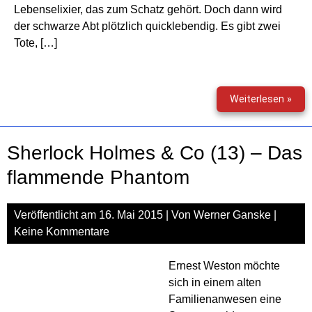
Lebenselixier, das zum Schatz gehört. Doch dann wird
der schwarze Abt plötzlich quicklebendig. Es gibt zwei
Tote, […]
Der
Weiterlesen »
sch
Abt
Sherlock Holmes & Co (13) – Das
flammende Phantom
Veröffentlicht am
16. Mai 2015
| Von
Werner Ganske
|
Keine Kommentare
Ernest Weston möchte
sich in einem alten
Familienanwesen eine