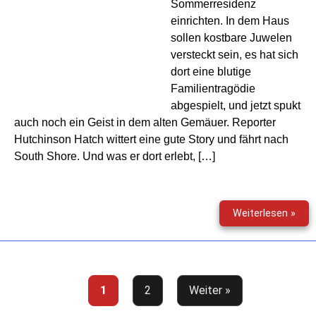
Sommerresidenz
einrichten. In dem Haus
sollen kostbare Juwelen
versteckt sein, es hat sich
dort eine blutige
Familientragödie
abgespielt, und jetzt spukt
auch noch ein Geist in dem alten Gemäuer. Reporter
Hutchinson Hatch wittert eine gute Story und fährt nach
South Shore. Und was er dort erlebt, […]
Sher
Weiterlesen »
Hol
&
Co
(13)
–
1
2
Weiter »
Das