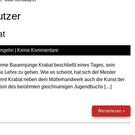
tzer
at
ngelin
|
Keine Kommentare
rme Bauernjunge Krabat beschließt eines Tages, sein
e Lehre zu gehen. Wie es scheint, hat sich der Meister
 lernt Krabat neben dem Müllerhandwerk auch die Kunst der
aption des berühmten gleichnamigen Jugendbuchs […]
Gruse
Weiterlesen »
(156)
–
Krab