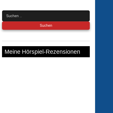
Suchen
nach:
Meine Hörspiel-Rezensionen
lkabinett
at