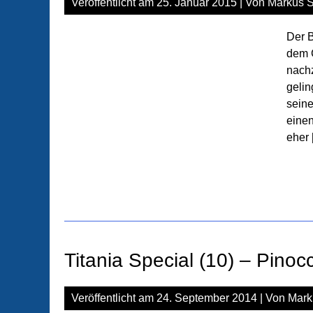
Veröffentlicht am
25. Januar 2015
| Von
Markus S
Der 
dem G
nachz
gelin
seine
einen
eher 
Titania Special (10) – Pinoc
Veröffentlicht am
24. September 2014
| Von
Mark