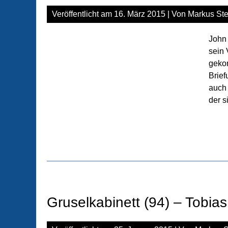
Veröffentlicht am
16. März 2015
| Von
Markus Ste
John 
sein
gekom
Brief
auch 
der s
Gruselkabinett (94) – Tobia