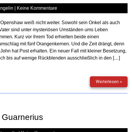
ngelin
|
Keine Kommentare
Openshaw weiß nicht weiter. Sowohl sein Onkel als auch
 Vater sind unter mysteriösen Umständen ums Leben
men. Kurz vor ihrem Tod erhielten beide einen
umschlag mit fünf Orangenkernen. Und die Zeit drängt, denn
John hat Post erhalten. Ein neuer Fall mit kleiner Besetzung,
ich bis auf wenige Rückblenden ausschließlich in den […]
Sher
Weiterlesen »
Holm
(17)
–
Die
fünf
s Guarnerius
Oran