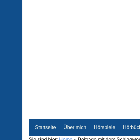
Startseite
Über mich
Hörspiele
Hörbüc
Sie sind hier:
Home
»
Beiträge mit dem Schlagwor