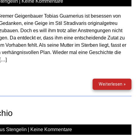
tengelin
|
Keine Kommentare
Bremer Geigenbauer Tobias Guarnerius ist besessen von
edanken, eine Geige im Stil Stradivaris originalgetreu
ubauen. Doch es will ihm trotz aller Anstrengungen nicht
gen. Da entdeckt er, dass ihm eine entscheidende Zutat zu
m Vorhaben fehlt. Als seine Mutter im Sterben liegt, fasst er
 verhängnisvollen Plan. Wieder mal eine Geschichte die
[…]
Gruse
Weiterlesen »
(94)
–
Tobi
Guar
chio
us Stengelin
|
Keine Kommentare