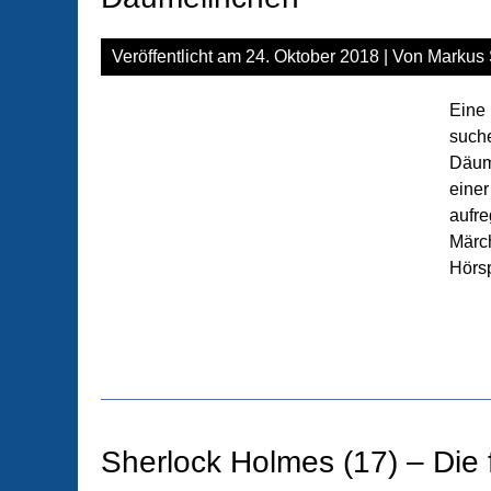
Veröffentlicht am
24. Oktober 2018
| Von
Markus 
Eine 
suche
Däum
einer
aufre
Märch
Hörsp
Sherlock Holmes (17) – Die