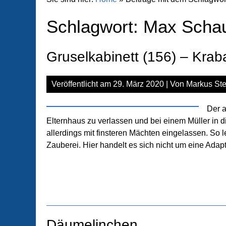
Schlagwort:
Max Schau
Gruselkabinett (156) – Krab
Veröffentlicht am
29. März 2020
| Von
Markus Ste
Der a
Elternhaus zu verlassen und bei einem Müller in di
allerdings mit finsteren Mächten eingelassen. So
Zauberei. Hier handelt es sich nicht um eine Ad
Däumelinchen