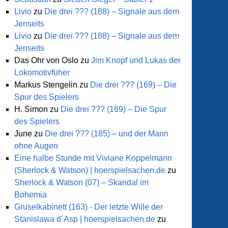
Livio
zu
Die drei ??? (188) – Signale aus dem
Jenseits
Livio
zu
Die drei ??? (188) – Signale aus dem
Jenseits
Das Ohr von Oslo
zu
Jim Knopf und Lukas der
Lokomotivfüher
Markus Stengelin
zu
Die drei ??? (169) – Die
ia
Spur des Spielers
al
H. Simon
zu
Die drei ??? (169) – Die Spur
des Spielers
June
zu
Die drei ??? (185) – und der Mann
cchio
ohne Augen
Eine halbe Stunde mit Viviane Koppelmann
(Sherlock & Watson) | hoerspielsachen.de
zu
Sherlock & Watson (07) – Skandal im
Bohemia
Gruselkabinett (163) - Der letzte Wille der
Stanislawa d´Asp | hoerspielsachen.de
zu