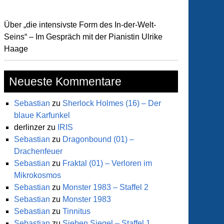
Über „die intensivste Form des In-der-Welt-
Seins“ – Im Gespräch mit der Pianistin Ulrike
Haage
Neueste Kommentare
Sebastian
zu
Sherlock Holmes (16) – Der
blaue Karfunkel
derlinzer
zu
IRIS
lkabinett
Sebastian
zu
Dragonbound (01) –
Drachenfeuer
Sebastian
zu
Fraktal (01) – Verloren im
as
Mikrokosmos
nerius
Sebastian
zu
Monster 1983 – Staffel 2
Sebastian
zu
Monster 1983
Sebastian
zu
Tinnitus
Sebastian
zu
Sieben Siegel – Staffel 1