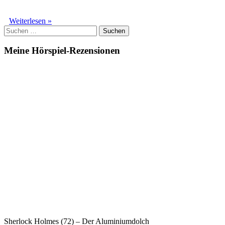
Johnny
Weiterlesen »
Suchen
Sinclair
nach:
(05)
–
Meine Hörspiel-Rezensionen
Dicke
Luft
in
der
Gruft
(Teil
2
von
3)
Sherlock Holmes (72) – Der Aluminiumdolch