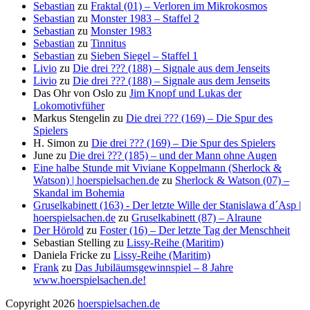
Sebastian
zu
Fraktal (01) – Verloren im Mikrokosmos
Sebastian
zu
Monster 1983 – Staffel 2
Sebastian
zu
Monster 1983
Sebastian
zu
Tinnitus
Sebastian
zu
Sieben Siegel – Staffel 1
Livio
zu
Die drei ??? (188) – Signale aus dem Jenseits
Livio
zu
Die drei ??? (188) – Signale aus dem Jenseits
Das Ohr von Oslo
zu
Jim Knopf und Lukas der
Lokomotivfüher
Markus Stengelin
zu
Die drei ??? (169) – Die Spur des
Spielers
H. Simon
zu
Die drei ??? (169) – Die Spur des Spielers
June
zu
Die drei ??? (185) – und der Mann ohne Augen
Eine halbe Stunde mit Viviane Koppelmann (Sherlock &
Watson) | hoerspielsachen.de
zu
Sherlock & Watson (07) –
Skandal im Bohemia
Gruselkabinett (163) - Der letzte Wille der Stanislawa d´Asp |
hoerspielsachen.de
zu
Gruselkabinett (87) – Alraune
Der Hörold
zu
Foster (16) – Der letzte Tag der Menschheit
Sebastian Stelling
zu
Lissy-Reihe (Maritim)
Daniela Fricke
zu
Lissy-Reihe (Maritim)
Frank
zu
Das Jubiläumsgewinnspiel – 8 Jahre
www.hoerspielsachen.de!
Copyright 2026
hoerspielsachen.de