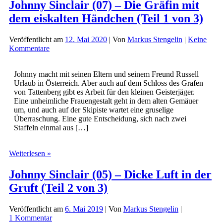
Johnny Sinclair (07) – Die Gräfin mit
dem eiskalten Händchen (Teil 1 von 3)
Veröffentlicht am
12. Mai 2020
| Von
Markus Stengelin
|
Keine
Kommentare
Johnny macht mit seinen Eltern und seinem Freund Russell
Urlaub in Österreich. Aber auch auf dem Schloss des Grafen
von Tattenberg gibt es Arbeit für den kleinen Geisterjäger.
Eine unheimliche Frauengestalt geht in dem alten Gemäuer
um, und auch auf der Skipiste wartet eine gruselige
Überraschung. Eine gute Entscheidung, sich nach zwei
Staffeln einmal aus […]
Johnny
Weiterlesen »
Sinclair
(07)
Johnny Sinclair (05) – Dicke Luft in der
–
Gruft (Teil 2 von 3)
Die
Gräfin
mit
Veröffentlicht am
6. Mai 2019
| Von
Markus Stengelin
|
dem
1 Kommentar