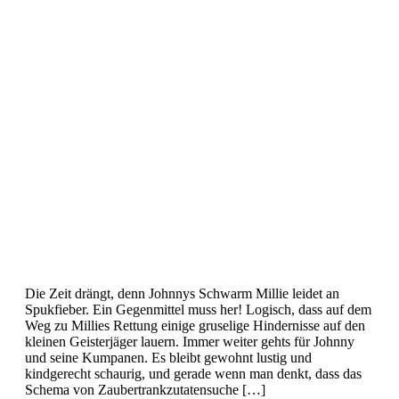
eiskalten
Händchen
(Teil
1
von
3)
Die Zeit drängt, denn Johnnys Schwarm Millie leidet an
Spukfieber. Ein Gegenmittel muss her! Logisch, dass auf dem
Weg zu Millies Rettung einige gruselige Hindernisse auf den
kleinen Geisterjäger lauern. Immer weiter gehts für Johnny
und seine Kumpanen. Es bleibt gewohnt lustig und
kindgerecht schaurig, und gerade wenn man denkt, dass das
Schema von Zaubertrankzutatensuche […]